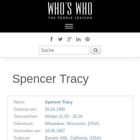
Spencer Tracy
Name:
Spencer Tracy
Geboren am:
05.04.1900
Sternzeichen
Widder 21.03 - 20.04
Geburtsort:
Milwaukee, Wisconsin, (USA).
Verstorben am:
10.06.1967
Todesort:
Beverly Hills, California, (USA).