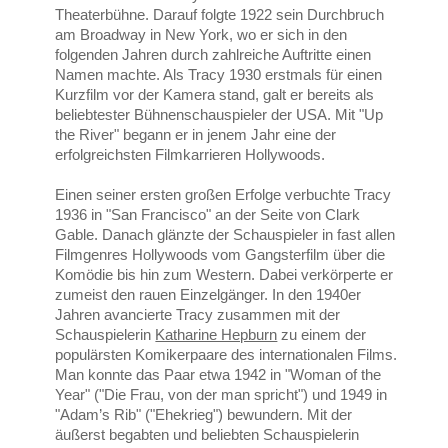
Theaterbühne. Darauf folgte 1922 sein Durchbruch
am Broadway in New York, wo er sich in den
folgenden Jahren durch zahlreiche Auftritte einen
Namen machte. Als Tracy 1930 erstmals für einen
Kurzfilm vor der Kamera stand, galt er bereits als
beliebtester Bühnenschauspieler der USA. Mit "Up
the River" begann er in jenem Jahr eine der
erfolgreichsten Filmkarrieren Hollywoods.
Einen seiner ersten großen Erfolge verbuchte Tracy
1936 in "San Francisco" an der Seite von Clark
Gable. Danach glänzte der Schauspieler in fast allen
Filmgenres Hollywoods vom Gangsterfilm über die
Komödie bis hin zum Western. Dabei verkörperte er
zumeist den rauen Einzelgänger. In den 1940er
Jahren avancierte Tracy zusammen mit der
Schauspielerin
Katharine Hepburn
zu einem der
populärsten Komikerpaare des internationalen Films.
Man konnte das Paar etwa 1942 in "Woman of the
Year" ("Die Frau, von der man spricht") und 1949 in
"Adam’s Rib" ("Ehekrieg") bewundern. Mit der
äußerst begabten und beliebten Schauspielerin