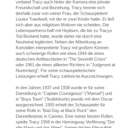
verband Tracy auch hinter der Kamera eine private
Freundschaft und Beziehung. Tracy trennte sich
deshalb zwar von seiner Frau, der Schauspielerin
Louise Traedwell, mit der er zwei Kinder hatte. Er ließ
sich aber aus religiösen Motiven nie scheiden. Die
Lebenspartnerschaft mit Hepburn, die bis zu Tracys
Tod Bestand hatte, wurde daher nie durch eine
Neuheirat legitimiert. Neben der Mitwirkung an
Komödien interpretierte Tracy mit großem Können
auch schwierige Rollen wie etwa 1944 die eines
deutschen Antifaschisten in "The Seventh Cross"
oder 1961 die eines alliierten Richters in "Judgment at
Nuremberg". Für seine schauspielerischen
Leistungen erhielt Tracy zahlreiche Auszeichnungen.
In den Jahren 1937 und 1938 wurde er für seine
Darstellung in "Captain Courageous" ("Manuel") und
in "Boys Town" (Teufelskerle) jeweils mit dem Oscar
ausgezeichnet. 1955 erhielt der Schauspieler für
seine Rolle in "Bad Day at Black Rock" den
Darstellerpreis in Cannes. Eine seiner besten Rollen
spielte Tracy 1958 in der Hemingway Verfilmung "Der
alte Mann und das Meer". Seinen letzten Filmauftritt