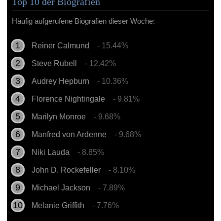
Top 10 der Biografien
Häufig aufgerufene Biografien dieser Woche:
Reiner Calmund
- 15.44%
Steve Rubell
- 12.42%
Audrey Hepburn
- 10.36%
Florence Nightingale
- 9.81%
Marilyn Monroe
- 9.68%
Manfred von Ardenne
- 9.68%
Niki Lauda
- 8.85%
John D. Rockefeller
- 8.10%
Michael Jackson
- 7.89%
Melanie Griffith
- 7.76%