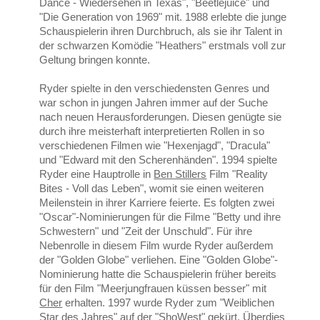
Dance - Wiedersehen in Texas", "Beetlejuice" und
"Die Generation von 1969" mit. 1988 erlebte die junge
Schauspielerin ihren Durchbruch, als sie ihr Talent in
der schwarzen Komödie "Heathers" erstmals voll zur
Geltung bringen konnte.
Ryder spielte in den verschiedensten Genres und
war schon in jungen Jahren immer auf der Suche
nach neuen Herausforderungen. Diesen genügte sie
durch ihre meisterhaft interpretierten Rollen in so
verschiedenen Filmen wie "Hexenjagd", "Dracula"
und "Edward mit den Scherenhänden". 1994 spielte
Ryder eine Hauptrolle in
Ben Stillers
Film "Reality
Bites - Voll das Leben", womit sie einen weiteren
Meilenstein in ihrer Karriere feierte. Es folgten zwei
"Oscar"-Nominierungen für die Filme "Betty und ihre
Schwestern" und "Zeit der Unschuld". Für ihre
Nebenrolle in diesem Film wurde Ryder außerdem
der "Golden Globe" verliehen. Eine "Golden Globe"-
Nominierung hatte die Schauspielerin früher bereits
für den Film "Meerjungfrauen küssen besser" mit
Cher
erhalten. 1997 wurde Ryder zum "Weiblichen
Star des Jahres" auf der "ShoWest" gekürt. Überdies