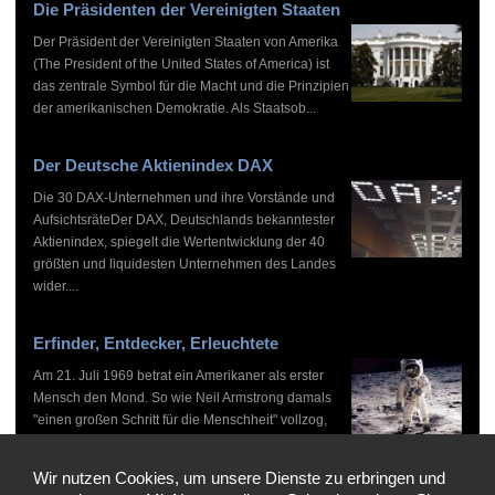
Die Präsidenten der Vereinigten Staaten
Der Präsident der Vereinigten Staaten von Amerika
(The President of the United States of America) ist
das zentrale Symbol für die Macht und die Prinzipien
der amerikanischen Demokratie. Als Staatsob...
Der Deutsche Aktienindex DAX
Die 30 DAX-Unternehmen und ihre Vorstände und
AufsichtsräteDer DAX, Deutschlands bekanntester
Aktienindex, spiegelt die Wertentwicklung der 40
größten und liquidesten Unternehmen des Landes
wider....
Erfinder, Entdecker, Erleuchtete
Am 21. Juli 1969 betrat ein Amerikaner als erster
Mensch den Mond. So wie Neil Armstrong damals
"einen großen Schritt für die Menschheit" vollzog,
haben zahlreiche Persönlichkeiten vor und nach
ihm...
Wir nutzen Cookies, um unsere Dienste zu erbringen und