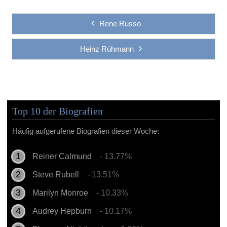
Rene Russo
Heinz Rühmann
Top 10 der Biografien
Häufig aufgerufene Biografien dieser Woche:
Reiner Calmund
- 13.77%
Steve Rubell
- 13.51%
Marilyn Monroe
- 10.33%
Audrey Hepburn
- 10.17%