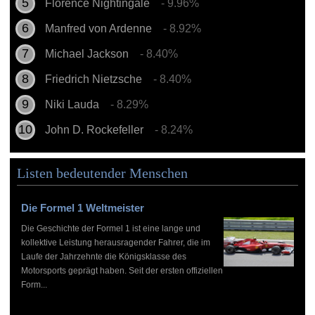
Florence Nightingale
- 9.96%
Manfred von Ardenne
- 8.92%
Michael Jackson
- 8.40%
Friedrich Nietzsche
- 8.40%
Niki Lauda
- 8.29%
John D. Rockefeller
- 8.24%
Listen bedeutender Menschen
Die Formel 1 Weltmeister
Die Geschichte der Formel 1 ist eine lange und
kollektive Leistung herausragender Fahrer, die im
Laufe der Jahrzehnte die Königsklasse des
Motorsports geprägt haben. Seit der ersten offiziellen
Form...