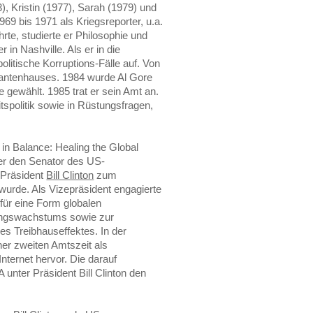
), Kristin (1977), Sarah (1979) und
969 bis 1971 als Kriegsreporter, u.a.
rte, studierte er Philosophie und
 in Nashville. Als er in die
olitische Korruptions-Fälle auf. Von
tantenhauses. 1984 wurde Al Gore
ewählt. 1985 trat er sein Amt an.
itspolitik sowie in Rüstungsfragen,
 in Balance: Healing the Global
 er den Senator des US-
-Präsident
Bill Clinton
zum
 wurde. Als Vizepräsident engagierte
e für eine Form globalen
rungswachstums sowie zur
s Treibhauseffektes. In der
iner zweiten Amtszeit als
ternet hervor. Die darauf
unter Präsident Bill Clinton den