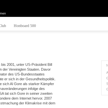
men
Club
Honboard 500
 bis 2001, unter US-Präsident Bill
n der Vereinigten Staaten. Davor
A
Senator des US-Bundesstaates
G
e er sich in der Gesundheitspolitik.
e sich Al Gore als starker Kämpfer
S
maveränderungen infolge des
G
USA tat sich Gore in seiner zweiten
ondere dem Internet hervor. 2007
stmachung der Klimakrise mit dem