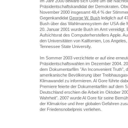
Im Jahr 2000 bewarb sich Gore um die Nachfolg
Präsidentschaftskandidat der Demokraten. Obw
November 2000 insgesamt 48,4 % der Stimmen e
Gegenkandidat
George W. Bush
lediglich auf 
Bush über das Wahlmannsystem der USA die M
20. Januar 2001 wurde Bush im Amt vereidigt. B
Aufsichtsrat des Computerherstellers Apple. Au
den Universitäten von Kalifornien, Los Angeles,
Tennessee State University.
Im Sommer 2003 verzichtete er auf eine erneut
Präsidentschaftswahlen im Dezember 2004. 200
dem Dokumentarfilm "An Inconvenient Truth", de
amerikanische Bevölkerung über Treibhausgas
Klimawandel zu informieren. Al Gore führte dab
Premiere feierte der Dokumentarfilm auf dem S
Deutschland erschien die Arbeit im Oktober 20
Wahrheit". 2007 wurde Al Gore für seine Be
der Klimakrise und ihrer globalen Gefahren z
der Friedensnobelpreis verliehen.