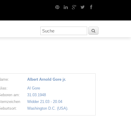
Name:
Albert Arnold Gore jr.
lias:
Al Gore
eboren am:
31.03.1948
ternzeichen
Widder 21.03 - 20.04
eburtsort:
Washington D.C. (USA).