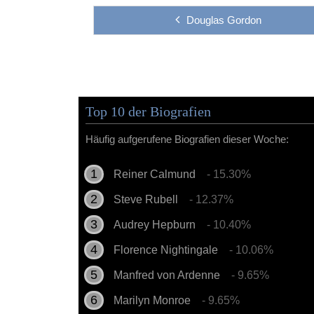
Douglas Gordon
Top 10 der Biografien
Häufig aufgerufene Biografien dieser Woche:
Reiner Calmund
- 15.30%
Steve Rubell
- 12.37%
Audrey Hepburn
- 10.40%
Florence Nightingale
- 10.06%
Manfred von Ardenne
- 9.65%
Marilyn Monroe
- 9.65%