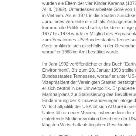
wurden sie Eltern der vier Kinder Karenna (1973
Al III. (1982). Unterdessen arbeitete Gore von 1
in Vietnam. Als er 1971 in die Staaten zurückkeh
Jura. Indes verdiente er sich als Zeitungsreporter
kommunale Politik wechselte, deckte er einige p
1977 bis 1979 wurde er Mitglied des Repräsen
zum Senator des US-Bundesstaates Tennessee g
Gore profilierte sich gleichfalls in der Gesundhe
worauf er 1988 im Amt bestätigt wurde.
Im Jahr 1992 veröffentlichte er das Buch "Earth
Environment". Bis zum 20. Januar 1993 stellte
Bundesstaates Tennessee, worauf er unter US
Vizepräsident der Vereinigten Staaten bestätigt
er sich zentral in der Umweltpolitik. Er plädiert
Marshallplans zur Stabilisierung des Bevölke
Eindämmung der Klimaveränderungen infolge de
Wirtschaftpolitik der USA tat sich Al Gore in se
Unterstützer neuer Medien, insbesondere dem In
eintretende Medienrevolution bescherte der USA 
längsten Wirtschaftaufstieg ihrer Geschichte.