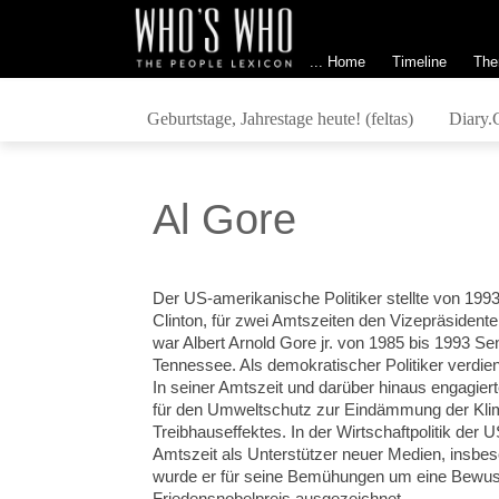
... Home
Timeline
The
Geburtstage, Jahrestage heute! (feltas)
Diary.
Al Gore
Der US-amerikanische Politiker stellte von 1993
Clinton, für zwei Amtszeiten den Vizepräsidente
war Albert Arnold Gore jr. von 1985 bis 1993 
Tennessee. Als demokratischer Politiker verdient
In seiner Amtszeit und darüber hinaus engagiert
für den Umweltschutz zur Eindämmung der Kli
Treibhauseffektes. In der Wirtschaftpolitik der 
Amtszeit als Unterstützer neuer Medien, insbes
wurde er für seine Bemühungen um eine Bewus
Friedensnobelpreis ausgezeichnet...