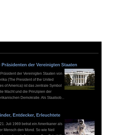
 Präsidenten der Vereinigten Staaten
 Präsident der Vereinigten Staaten von
rika (The President of the United
es of America) ist das zentrale Symbol
die Macht und die Prinzipien der
rikanischen Demokratie. Als Staatsob...
inder, Entdecker, Erleuchtete
1. Juli 1969 betrat ein Amerikaner als
ter Mensch den Mond. So wie Neil