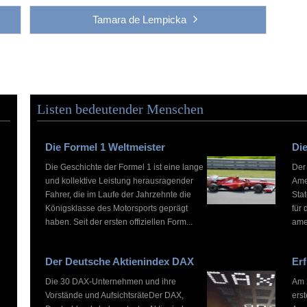
Tamara de Lempicka
Listen bedeutender Menschen
Die Formel 1 Weltmeister
Die
Die Geschichte der Formel 1 ist eine lange
Der
und kollektive Leistung herausragender
Ame
Fahrer, die im Laufe der Jahrzehnte die
Stat
Königsklasse des Motorsports geprägt
für 
haben. Seit der ersten offiziellen Form...
ame
Der Deutsche Aktienindex DAX
Erf
Die 30 DAX-Unternehmen und ihre
Am 2
Vorstände und AufsichtsräteDer DAX,
ers