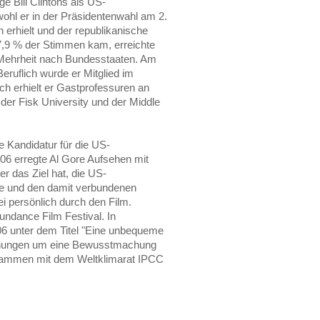
e Bill Clintons als US-
ohl er in der Präsidentenwahl am 2.
rhielt und der republikanische
47,9 % der Stimmen kam, erreichte
ehrheit nach Bundesstaaten. Am
eruflich wurde er Mitglied im
ch erhielt er Gastprofessuren an
 der Fisk University und der Middle
e Kandidatur für die US-
6 erregte Al Gore Aufsehen mit
r das Ziel hat, die US-
e und den damit verbundenen
ei persönlich durch den Film.
undance Film Festival. In
06 unter dem Titel "Eine unbequeme
mühungen um eine Bewusstmachung
usammen mit dem Weltklimarat IPCC