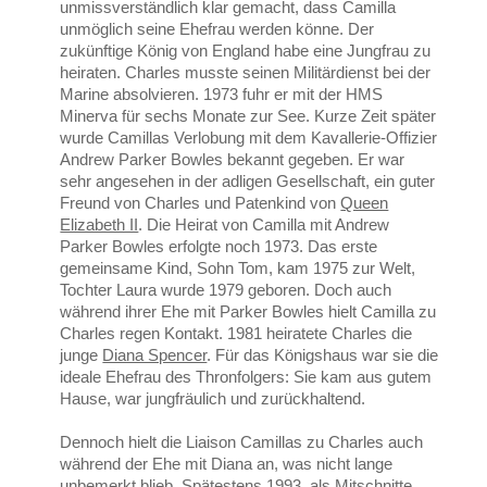
unmissverständlich klar gemacht, dass Camilla
unmöglich seine Ehefrau werden könne. Der
zukünftige König von England habe eine Jungfrau zu
heiraten. Charles musste seinen Militärdienst bei der
Marine absolvieren. 1973 fuhr er mit der HMS
Minerva für sechs Monate zur See. Kurze Zeit später
wurde Camillas Verlobung mit dem Kavallerie-Offizier
Andrew Parker Bowles bekannt gegeben. Er war
sehr angesehen in der adligen Gesellschaft, ein guter
Freund von Charles und Patenkind von
Queen
Elizabeth II
. Die Heirat von Camilla mit Andrew
Parker Bowles erfolgte noch 1973. Das erste
gemeinsame Kind, Sohn Tom, kam 1975 zur Welt,
Tochter Laura wurde 1979 geboren. Doch auch
während ihrer Ehe mit Parker Bowles hielt Camilla zu
Charles regen Kontakt. 1981 heiratete Charles die
junge
Diana Spencer
. Für das Königshaus war sie die
ideale Ehefrau des Thronfolgers: Sie kam aus gutem
Hause, war jungfräulich und zurückhaltend.
Dennoch hielt die Liaison Camillas zu Charles auch
während der Ehe mit Diana an, was nicht lange
unbemerkt blieb. Spätestens 1993, als Mitschnitte