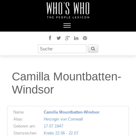
Camilla Mountbatten-
Windsor
Name:
Camilla Mountbatten-Windsor
Alias:
Herzogin von Cornwall
Geboren am:
17.07.1947
Sternzeichen
Krebs 22.06 - 22.07