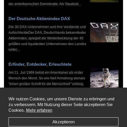
der amerikanischen Demokratie. Als Staatsob...
Der Deutsche Aktienindex DAX
Die 30 DAX-Unternehmen und ihre Vorstände und
AufsichtsräteDer DAX, Deutschlands bekanntester
Aktienindex, spiegelt die Wertentwicklung der 40
größten und liquidesten Unternehmen des Landes
wider....
Erfinder, Entdecker, Erleuchtete
Am 21. Juli 1969 betrat ein Amerikaner als erster
Mensch den Mond. So wie Neil Armstrong damals
"einen großen Schritt für die Menschheit" vollzog,
haben zahlreiche Persönlichkeiten vor und nach
ihm...
Wir nutzen Cookies, um unsere Dienste zu erbringen und
zu verbessern. Mit Nutzung dieser Seite akzeptieren Sie
Cookies.
Mehr erfahren
Akzeptieren
Copyright © 1999-2026 by WHO'S WHO, Alle Rechte vorbehalten