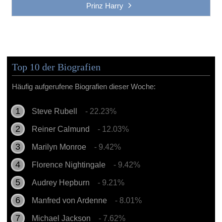
Prinz Harry
Top 10 der Biografien
Häufig aufgerufene Biografien dieser Woche:
Steve Rubell
- 22.23%
Reiner Calmund
- 12.03%
Marilyn Monroe
- 9.42%
Florence Nightingale
- 9.42%
Audrey Hepburn
- 9.21%
Manfred von Ardenne
- 8.01%
Michael Jackson
- 7.62%