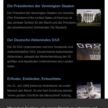
Die Präsidenten der Vereinigten Staaten
Der Präsident der Vereinigten Staaten von Amerika
(The President of the United States of America) ist
das zentrale Symbol für die Macht und die Prinzipien
der amerikanischen Demokratie. Als Staatsob...
Der Deutsche Aktienindex DAX
Die 30 DAX-Unternehmen und ihre Vorstände und
AufsichtsräteDer DAX, Deutschlands bekanntester
Aktienindex, spiegelt die Wertentwicklung der 40
größten und liquidesten Unternehmen des Landes
wider....
Erfinder, Entdecker, Erleuchtete
Am 21. Juli 1969 betrat ein Amerikaner als erster
Mensch den Mond. So wie Neil Armstrong damals
"einen großen Schritt für die Menschheit" vollzog,
haben zahlreiche Persönlichkeiten vor und nach
ihm...