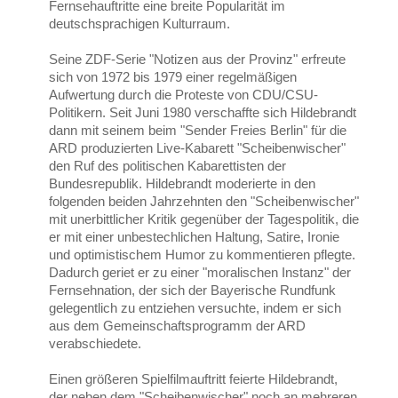
Fernsehauftritte eine breite Popularität im
deutschsprachigen Kulturraum.
Seine ZDF-Serie "Notizen aus der Provinz" erfreute
sich von 1972 bis 1979 einer regelmäßigen
Aufwertung durch die Proteste von CDU/CSU-
Politikern. Seit Juni 1980 verschaffte sich Hildebrandt
dann mit seinem beim "Sender Freies Berlin" für die
ARD produzierten Live-Kabarett "Scheibenwischer"
den Ruf des politischen Kabarettisten der
Bundesrepublik. Hildebrandt moderierte in den
folgenden beiden Jahrzehnten den "Scheibenwischer"
mit unerbittlicher Kritik gegenüber der Tagespolitik, die
er mit einer unbestechlichen Haltung, Satire, Ironie
und optimistischem Humor zu kommentieren pflegte.
Dadurch geriet er zu einer "moralischen Instanz" der
Fernsehnation, der sich der Bayerische Rundfunk
gelegentlich zu entziehen versuchte, indem er sich
aus dem Gemeinschaftsprogramm der ARD
verabschiedete.
Einen größeren Spielfilmauftritt feierte Hildebrandt,
der neben dem "Scheibenwischer" noch an mehreren