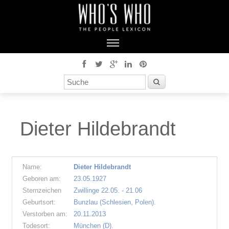
Dieter Hildebrandt
Name:
Dieter Hildebrandt
Geboren am:
23.05.1927
Sternzeichen
Zwillinge 22.05. - 21.06
Geburtsort:
Bunzlau (Schlesien, Polen).
Verstorben am:
20.11.2013
Todesort:
München (D).