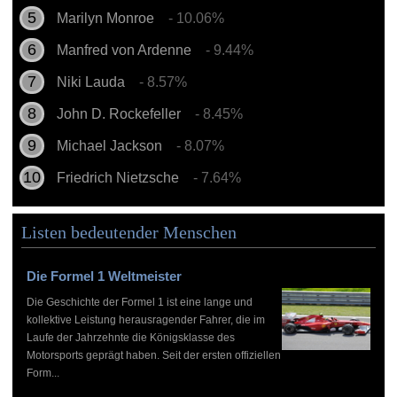
Marilyn Monroe
- 10.06%
Manfred von Ardenne
- 9.44%
Niki Lauda
- 8.57%
John D. Rockefeller
- 8.45%
Michael Jackson
- 8.07%
Friedrich Nietzsche
- 7.64%
Listen bedeutender Menschen
Die Formel 1 Weltmeister
Die Geschichte der Formel 1 ist eine lange und
kollektive Leistung herausragender Fahrer, die im
Laufe der Jahrzehnte die Königsklasse des
Motorsports geprägt haben. Seit der ersten offiziellen
Form...