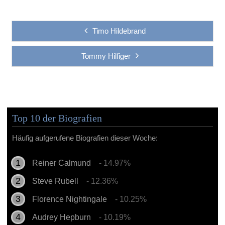
Timo Hildebrand
Tommy Hilfiger
Top 10 der Biografien
Häufig aufgerufene Biografien dieser Woche:
Reiner Calmund
- 14.97%
Steve Rubell
- 12.36%
Florence Nightingale
- 10.25%
Audrey Hepburn
- 10.19%