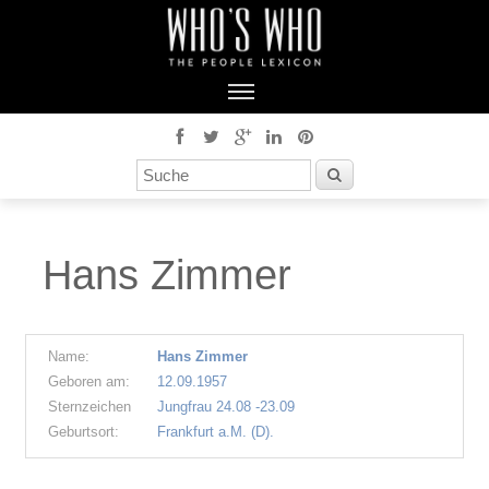
Hans Zimmer
Name:
Hans Zimmer
Geboren am:
12.09.1957
Sternzeichen
Jungfrau 24.08 -23.09
Geburtsort:
Frankfurt a.M. (D).