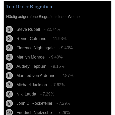
Top 10 der Biografien
Häufig aufgerufene Biografien dieser Woche:
Steve Rubell
- 22.74%
Reiner Calmund
- 11.93%
Florence Nightingale
- 9.40%
Marilyn Monroe
- 9.40%
Audrey Hepburn
- 9.15%
Manfred von Ardenne
- 7.87%
Michael Jackson
- 7.62%
Niki Lauda
- 7.29%
John D. Rockefeller
- 7.29%
Friedrich Nietzsche
- 7.29%