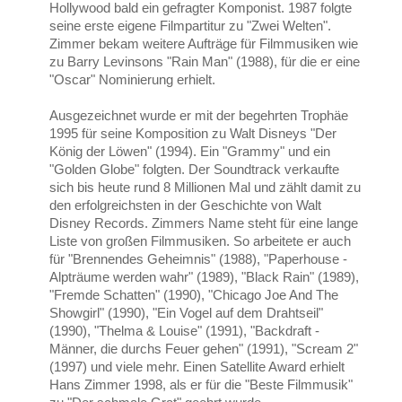
Hollywood bald ein gefragter Komponist. 1987 folgte
seine erste eigene Filmpartitur zu "Zwei Welten".
Zimmer bekam weitere Aufträge für Filmmusiken wie
zu Barry Levinsons "Rain Man" (1988), für die er eine
"Oscar" Nominierung erhielt.
Ausgezeichnet wurde er mit der begehrten Trophäe
1995 für seine Komposition zu Walt Disneys "Der
König der Löwen" (1994). Ein "Grammy" und ein
"Golden Globe" folgten. Der Soundtrack verkaufte
sich bis heute rund 8 Millionen Mal und zählt damit zu
den erfolgreichsten in der Geschichte von Walt
Disney Records. Zimmers Name steht für eine lange
Liste von großen Filmmusiken. So arbeitete er auch
für "Brennendes Geheimnis" (1988), "Paperhouse -
Alpträume werden wahr" (1989), "Black Rain" (1989),
"Fremde Schatten" (1990), "Chicago Joe And The
Showgirl" (1990), "Ein Vogel auf dem Drahtseil"
(1990), "Thelma & Louise" (1991), "Backdraft -
Männer, die durchs Feuer gehen" (1991), "Scream 2"
(1997) und viele mehr. Einen Satellite Award erhielt
Hans Zimmer 1998, als er für die "Beste Filmmusik"