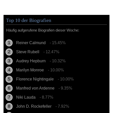
Top 10 der Biografien
Häufig aufgerufene Biografien dieser Woche:
Reiner Calmund
- 15.45%
Steve Rubell
- 12.47%
Audrey Hepburn
- 10.32%
Marilyn Monroe
- 10.00%
Florence Nightingale
- 10.00%
Manfred von Ardenne
- 9.35%
Niki Lauda
- 8.77%
John D. Rockefeller
- 7.92%