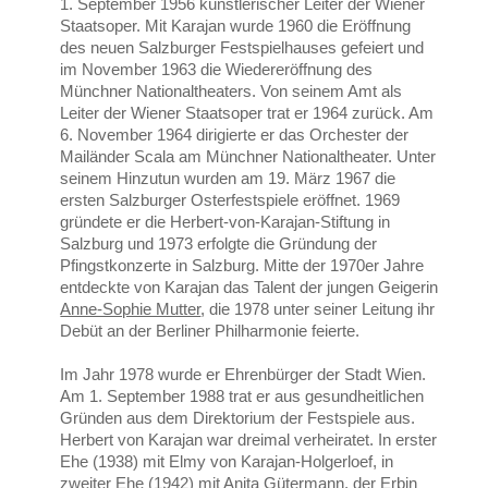
1. September 1956 künstlerischer Leiter der Wiener
Staatsoper. Mit Karajan wurde 1960 die Eröffnung
des neuen Salzburger Festspielhauses gefeiert und
im November 1963 die Wiedereröffnung des
Münchner Nationaltheaters. Von seinem Amt als
Leiter der Wiener Staatsoper trat er 1964 zurück. Am
6. November 1964 dirigierte er das Orchester der
Mailänder Scala am Münchner Nationaltheater. Unter
seinem Hinzutun wurden am 19. März 1967 die
ersten Salzburger Osterfestspiele eröffnet. 1969
gründete er die Herbert-von-Karajan-Stiftung in
Salzburg und 1973 erfolgte die Gründung der
Pfingstkonzerte in Salzburg. Mitte der 1970er Jahre
entdeckte von Karajan das Talent der jungen Geigerin
Anne-Sophie Mutter
, die 1978 unter seiner Leitung ihr
Debüt an der Berliner Philharmonie feierte.
Im Jahr 1978 wurde er Ehrenbürger der Stadt Wien.
Am 1. September 1988 trat er aus gesundheitlichen
Gründen aus dem Direktorium der Festspiele aus.
Herbert von Karajan war dreimal verheiratet. In erster
Ehe (1938) mit Elmy von Karajan-Holgerloef, in
zweiter Ehe (1942) mit Anita Gütermann, der Erbin