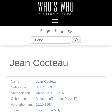
Jean Cocteau
Name:
Jean Cocteau
Geboren am:
05.07.1889
Sternzeichen
Krebs 22.06 - 22.07
Geburtsort:
Maison-Laffitte (bei Paris, F).
Verstorben am:
11.10.1963
Todesort:
Forêt (F)..la.Milly