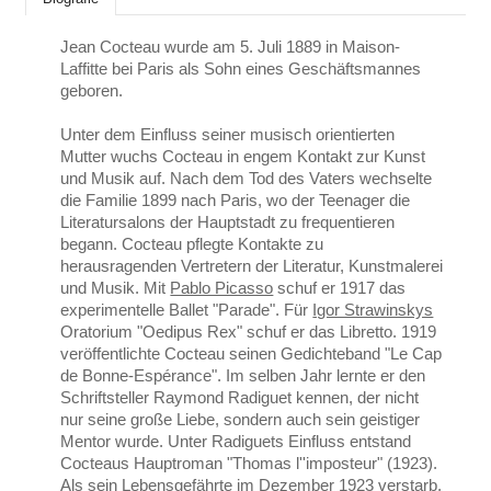
Jean Cocteau wurde am 5. Juli 1889 in Maison-
Laffitte bei Paris als Sohn eines Geschäftsmannes
geboren.
Unter dem Einfluss seiner musisch orientierten
Mutter wuchs Cocteau in engem Kontakt zur Kunst
und Musik auf. Nach dem Tod des Vaters wechselte
die Familie 1899 nach Paris, wo der Teenager die
Literatursalons der Hauptstadt zu frequentieren
begann. Cocteau pflegte Kontakte zu
herausragenden Vertretern der Literatur, Kunstmalerei
und Musik. Mit
Pablo Picasso
schuf er 1917 das
experimentelle Ballet "Parade". Für
Igor Strawinskys
Oratorium "Oedipus Rex" schuf er das Libretto. 1919
veröffentlichte Cocteau seinen Gedichteband "Le Cap
de Bonne-Espérance". Im selben Jahr lernte er den
Schriftsteller Raymond Radiguet kennen, der nicht
nur seine große Liebe, sondern auch sein geistiger
Mentor wurde. Unter Radiguets Einfluss entstand
Cocteaus Hauptroman "Thomas l''imposteur" (1923).
Als sein Lebensgefährte im Dezember 1923 verstarb,