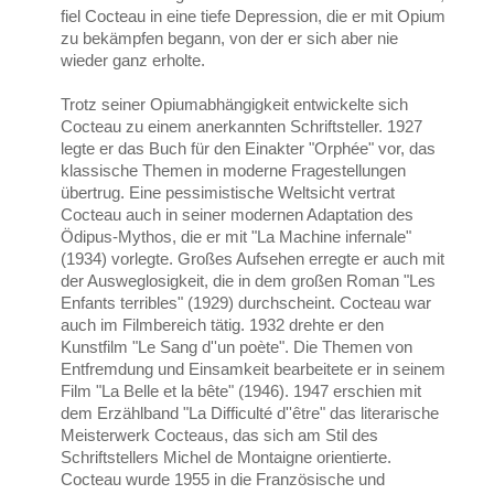
fiel Cocteau in eine tiefe Depression, die er mit Opium
zu bekämpfen begann, von der er sich aber nie
wieder ganz erholte.
Trotz seiner Opiumabhängigkeit entwickelte sich
Cocteau zu einem anerkannten Schriftsteller. 1927
legte er das Buch für den Einakter "Orphée" vor, das
klassische Themen in moderne Fragestellungen
übertrug. Eine pessimistische Weltsicht vertrat
Cocteau auch in seiner modernen Adaptation des
Ödipus-Mythos, die er mit "La Machine infernale"
(1934) vorlegte. Großes Aufsehen erregte er auch mit
der Ausweglosigkeit, die in dem großen Roman "Les
Enfants terribles" (1929) durchscheint. Cocteau war
auch im Filmbereich tätig. 1932 drehte er den
Kunstfilm "Le Sang d''un poète". Die Themen von
Entfremdung und Einsamkeit bearbeitete er in seinem
Film "La Belle et la bête" (1946). 1947 erschien mit
dem Erzählband "La Difficulté d''être" das literarische
Meisterwerk Cocteaus, das sich am Stil des
Schriftstellers Michel de Montaigne orientierte.
Cocteau wurde 1955 in die Französische und