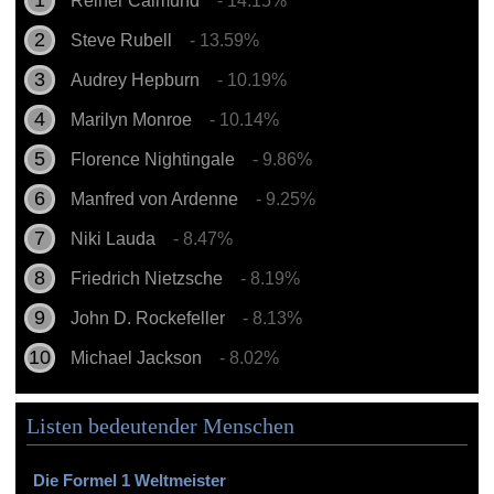
Reiner Calmund
- 14.15%
Steve Rubell
- 13.59%
Audrey Hepburn
- 10.19%
Marilyn Monroe
- 10.14%
Florence Nightingale
- 9.86%
Manfred von Ardenne
- 9.25%
Niki Lauda
- 8.47%
Friedrich Nietzsche
- 8.19%
John D. Rockefeller
- 8.13%
Michael Jackson
- 8.02%
Listen bedeutender Menschen
Die Formel 1 Weltmeister