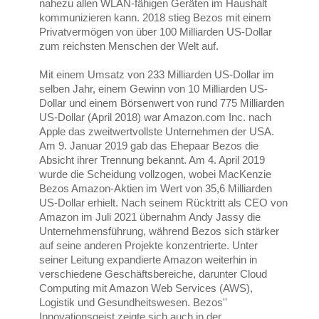
nahezu allen WLAN-fähigen Geräten im Haushalt
kommunizieren kann. 2018 stieg Bezos mit einem
Privatvermögen von über 100 Milliarden US-Dollar
zum reichsten Menschen der Welt auf.
Mit einem Umsatz von 233 Milliarden US-Dollar im
selben Jahr, einem Gewinn von 10 Milliarden US-
Dollar und einem Börsenwert von rund 775 Milliarden
US-Dollar (April 2018) war Amazon.com Inc. nach
Apple das zweitwertvollste Unternehmen der USA.
Am 9. Januar 2019 gab das Ehepaar Bezos die
Absicht ihrer Trennung bekannt. Am 4. April 2019
wurde die Scheidung vollzogen, wobei MacKenzie
Bezos Amazon-Aktien im Wert von 35,6 Milliarden
US-Dollar erhielt. Nach seinem Rücktritt als CEO von
Amazon im Juli 2021 übernahm Andy Jassy die
Unternehmensführung, während Bezos sich stärker
auf seine anderen Projekte konzentrierte. Unter
seiner Leitung expandierte Amazon weiterhin in
verschiedene Geschäftsbereiche, darunter Cloud
Computing mit Amazon Web Services (AWS),
Logistik und Gesundheitswesen. Bezos''
Innovationsgeist zeigte sich auch in der