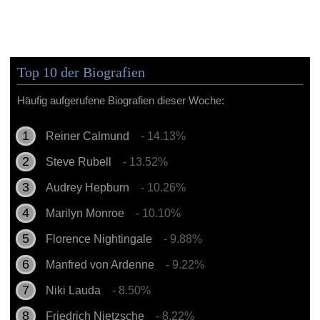
Top 10 der Biografien
Häufig aufgerufene Biografien dieser Woche:
Reiner Calmund
- 14.13%
Steve Rubell
- 13.52%
Audrey Hepburn
- 10.26%
Marilyn Monroe
- 10.10%
Florence Nightingale
- 9.88%
Manfred von Ardenne
- 9.22%
Niki Lauda
- 8.50%
Friedrich Nietzsche
- 8.22%