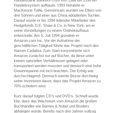
Handelsbank Bankers-Trust von 1988 bis 1990 ein
Handelssystem aufbaute. 1993 heiratete er
MacKenzie Tuttle. Gemeinsam wurden sie Eltern von
drei Söhnen und einer aus China adoptierten Tochter.
Darauf wurde er bis 1994 leitender Mitarbeiter des
Hedgefonds D.E. Shaw & Co. in New York, wo er
seine Vorstellungen zu einem Onlinekaufhaus
entwickelte. Am 5. Juli 1994 gründete er
Amazon.com Inc. Vor der Aufnahme der
geschäftlichen Tätigkeit führte das Projekt noch den
Namen Cadabra. Zum Start konzentrierte sich
Amazon zunächst nur auf Bücher, da diese unter
keinen speziellen Verhältnissen gelagert oder
transportiert werden mussten und dennoch eine hohe
Gewinnspanne mit sich brachten. Der Erfolg war
durchschlagend. Dennoch warnte Bezos durchweg
seine Investoren davor, dass das Projekt Amazon zu
70% scheitern wird.
Kurz darauf folgten CD’s und DVD’s. Schnell wurde
klar, dass das Wachstum vom Amazon die großen
Buchhändler wie Barnes & Nobel und Broders
abhängen würde. Bereits nach drei Jahren vollzog