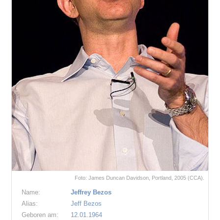
Foto: James Duncan Davidson, Portland, 2005 (CCA).
Name:
Jeffrey Bezos
Alias:
Jeff Bezos
Geboren am:
12.01.1964