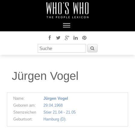
Jürgen Vogel
Name:
Jürgen Vogel
Geboren am:
29.04.1968
Sternzeichen
Stier 21.04 - 21.05
Geburtsort:
Hamburg (D).