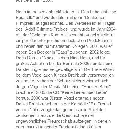
aus dem Jahr 1997.
Noch im selben Jahr glänzte er in "Das Leben ist eine
Baustelle" und wurde dafür mit dem "Deutschen
Filmpreis" ausgezeichnet. Des Weiteren ist er Träger
des "Adolf-Grimme-Preises" und wurde im Jahr 2004
mit der "Goldenen Kamera" bedacht. Vogel spielte in
einigen der erfolgreichsten deutschen Produktionen
und neben den namhaftesten Kollegen. 2001 war er
neben
Ben Becker
in "Sass" zu sehen, 2002 folgte
Doris Dörries
"Nackt" neben
Nina Hoss
, und für
großes Aufsehen bei der Berlinale 2006 sorgte seine
Darstellung eines Vergewaltigers in "Der Freie Wille",
bei dem Vogel auch für das Drehbuch verantwortlich
zeichnete. Neben der Schauspielerei widmet sich
Jürgen Vogel der Musik. Mit seiner "Hansen Band"
brachte er 2005 die CD "Keine Lieder über Liebe"
heraus. 2006 war Jürgen Vogel erstmals neben
Daniel Brühl
zu sehen. In der Komödie "Ein Freund
von mir" überzeugte das gemeinsame Spiel der
deutschen Stars, die die Geschichte einer
ungewöhnlichen Freundschaft aufzeigen, in der ein
dem Instinkt folgender Freak auf einen kühlen