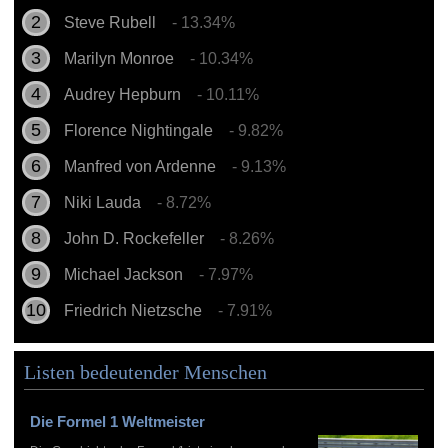
Steve Rubell
- 13.34%
Marilyn Monroe
- 10.34%
Audrey Hepburn
- 10.11%
Florence Nightingale
- 9.82%
Manfred von Ardenne
- 9.13%
Niki Lauda
- 8.72%
John D. Rockefeller
- 8.26%
Michael Jackson
- 7.97%
Friedrich Nietzsche
- 7.91%
Listen bedeutender Menschen
Die Formel 1 Weltmeister