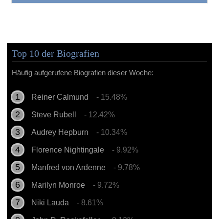
Top 10 der Biografien
Häufig aufgerufene Biografien dieser Woche:
Reiner Calmund
- 15.48%
Steve Rubell
- 12.42%
Audrey Hepburn
- 10.34%
Florence Nightingale
- 9.92%
Manfred von Ardenne
- 9.78%
Marilyn Monroe
- 9.72%
Niki Lauda
- 8.61%