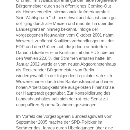
Grünen. Im Wahlkampf erlangte der neue Regierende
Bürgermeister durch sein öffentliches Coming-Out
als Homosexueller internationale Aufmerksamkeit.
Sein Wahlspruch "Ich bin schwul und das ist auch gut
so!" ging durch alle Medien und machte ihn über die
Landesgrenzen hinweg bekannt. Infolge der
vorgezogenen Neuwahlen vom Oktober 2001 nahm
Wowereit zunächst Koalitionsverhandlungen mit der
FDP und den Grünen auf, die jedoch scheiterten.
Danach bildete er eine Koalition mit der PDS, die bei
den Wahlen 22,6 % der Stimmen erhalten hatte. Im
Januar 2002 wurde er vom neuen Abgeordnetenhaus
als Regierender Bürgermeister von Berlin
wiedergewählt. In der folgenden Legislatur sah sich
Wowereit einer durch den Bankenskandal und einer
hohen Arbeitslosigkeitsrate ausgelösten Finanzkrise
der Hauptstadt gegenüber. Zur Konsolidierung des
Landeshaushaltes sah sich der rot-rote Senat zu
unpopulären Sparmaßnahmen gezwungen.
Im Vorfeld der vorgezogenen Bundestagswahl vom
September 2005 machte der SPD-Politiker im
Sommer des Jahres durch Überlegungen über eine