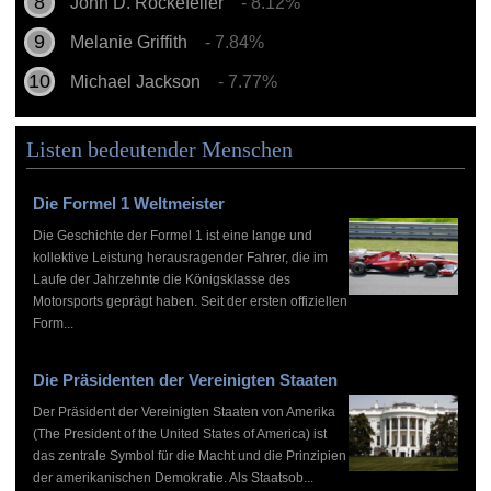
John D. Rockefeller
- 8.12%
Melanie Griffith
- 7.84%
Michael Jackson
- 7.77%
Listen bedeutender Menschen
Die Formel 1 Weltmeister
Die Geschichte der Formel 1 ist eine lange und
kollektive Leistung herausragender Fahrer, die im
Laufe der Jahrzehnte die Königsklasse des
Motorsports geprägt haben. Seit der ersten offiziellen
Form...
Die Präsidenten der Vereinigten Staaten
Der Präsident der Vereinigten Staaten von Amerika
(The President of the United States of America) ist
das zentrale Symbol für die Macht und die Prinzipien
der amerikanischen Demokratie. Als Staatsob...