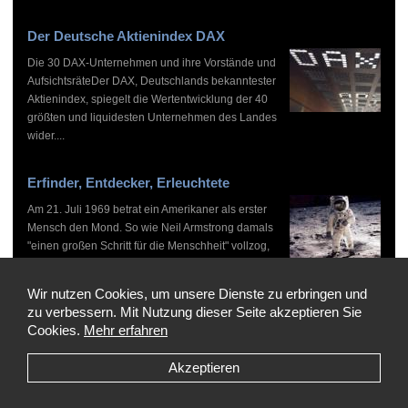
Der Deutsche Aktienindex DAX
Die 30 DAX-Unternehmen und ihre Vorstände und
AufsichtsräteDer DAX, Deutschlands bekanntester
Aktienindex, spiegelt die Wertentwicklung der 40
größten und liquidesten Unternehmen des Landes
wider....
Erfinder, Entdecker, Erleuchtete
Am 21. Juli 1969 betrat ein Amerikaner als erster
Mensch den Mond. So wie Neil Armstrong damals
"einen großen Schritt für die Menschheit" vollzog,
haben zahlreiche Persönlichkeiten vor und nach
ihm...
Wir nutzen Cookies, um unsere Dienste zu erbringen und
zu verbessern. Mit Nutzung dieser Seite akzeptieren Sie
Cookies.
Mehr erfahren
Akzeptieren
Copyright © 1999-2026 by WHO'S WHO, Alle Rechte vorbehalten