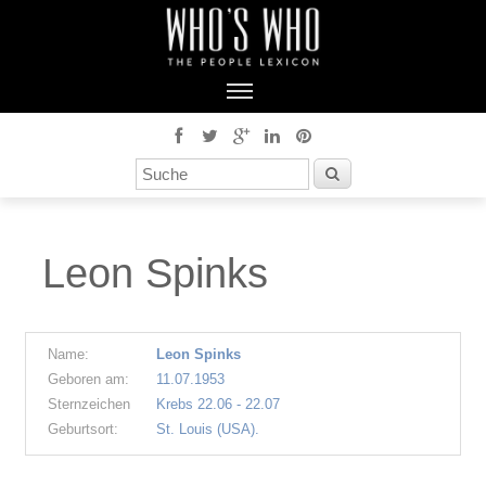
Leon Spinks
Name:
Leon Spinks
Geboren am:
11.07.1953
Sternzeichen
Krebs 22.06 - 22.07
Geburtsort:
St. Louis (USA).