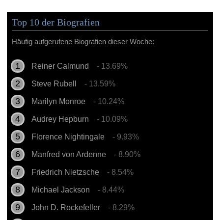
Top 10 der Biografien
Häufig aufgerufene Biografien dieser Woche:
Reiner Calmund
- 13.69%
Steve Rubell
- 13.59%
Marilyn Monroe
- 10.24%
Audrey Hepburn
- 10.09%
Florence Nightingale
- 9.93%
Manfred von Ardenne
- 8.90%
Friedrich Nietzsche
- 8.54%
Michael Jackson
- 8.44%
John D. Rockefeller
- 8.29%