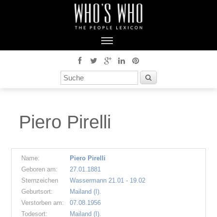
Piero Pirelli
Name:
Piero Pirelli
Geboren am:
27.01.1881
Sternzeichen
Wassermann 21.01 - 19.02
Geburtsort:
Mailand (I).
Verstorben am:
07.08.1956
Todesort:
Mailand (I).