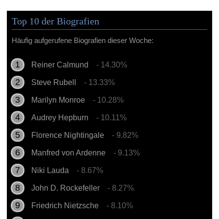
Top 10 der Biografien
Häufig aufgerufene Biografien dieser Woche:
Reiner Calmund
- 14.30%
Steve Rubell
- 13.33%
Marilyn Monroe
- 10.28%
Audrey Hepburn
- 10.11%
Florence Nightingale
- 9.82%
Manfred von Ardenne
- 9.13%
Niki Lauda
- 8.67%
John D. Rockefeller
- 8.27%
Friedrich Nietzsche
- 8.10%