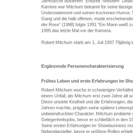
Jarmuschs düsterem "Endzeit"-Western "Dead
Karriere war Mitchum bekannt für seine lässige
Understatement und seinen trockenen Humor. 
Gang und die halb offenen, müde erscheinen
der Rose" (1988) folgte 1991 "Ein Mann weiß zu
1995 das letzte Mal vor der Kamera.
Robert Mitchum starb am 1. Juli 1997 79jährig i
Ergänzende Personencharakterisierung
Frühes Leben und erste Erfahrungen im S
Robert Mitchum wuchs in schwierigen Verhältnis
einem Unfall, als Mitchum erst zwei Jahre alt w
Diese unstete Kindheit und die Erfahrungen, die
Jahren machte, prägten seine spätere Lebensph
unbeeindruckten Charakter. Mitchum probierte 
Gelegenheitsjobs, bevor er schließlich in den
Seine ersten Erfahrungen im Showbusiness ma
Nebendarsteller, bevor er größere Rollen erhiel