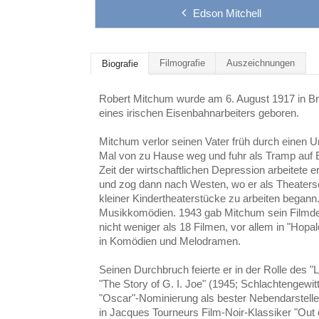
Edson Mitchell
Filmografie
Auszeichnungen
Biografie
Robert Mitchum wurde am 6. August 1917 in Bri
eines irischen Eisenbahnarbeiters geboren.
Mitchum verlor seinen Vater früh durch einen Unf
Mal von zu Hause weg und fuhr als Tramp auf 
Zeit der wirtschaftlichen Depression arbeitete e
und zog dann nach Westen, wo er als Theaters
kleiner Kindertheaterstücke zu arbeiten begann.
Musikkomödien. 1943 gab Mitchum sein Filmdebü
nicht weniger als 18 Filmen, vor allem in "Hop
in Komödien und Melodramen.
Seinen Durchbruch feierte er in der Rolle des "
"The Story of G. I. Joe" (1945; Schlachtengewi
"Oscar"-Nominierung als bester Nebendarstelle
in Jacques Tourneurs Film-Noir-Klassiker "Out 