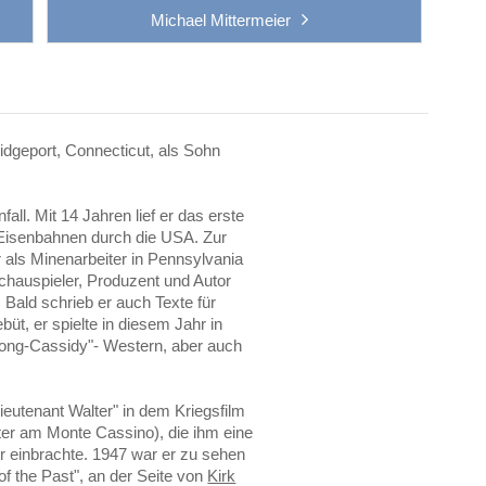
Michael Mittermeier
dgeport, Connecticut, als Sohn
all. Mit 14 Jahren lief er das erste
Eisenbahnen durch die USA. Zur
r als Minenarbeiter in Pennsylvania
chauspieler, Produzent und Autor
 Bald schrieb er auch Texte für
t, er spielte in diesem Jahr in
along-Cassidy"- Western, aber auch
Lieutenant Walter" in dem Kriegsfilm
tter am Monte Cassino), die ihm eine
r einbrachte. 1947 war er zu sehen
of the Past", an der Seite von
Kirk