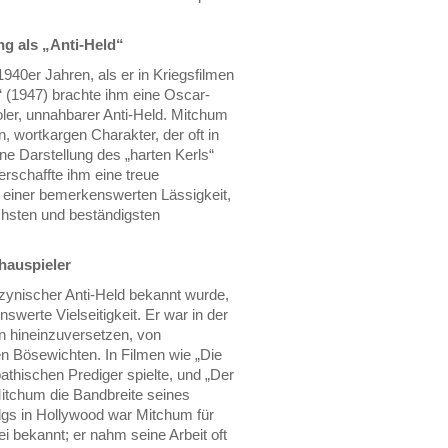
g als „Anti-Held“
40er Jahren, als er in Kriegsfilmen
e“ (1947) brachte ihm eine Oscar-
oler, unnahbarer Anti-Held. Mitchum
n, wortkargen Charakter, der oft in
ne Darstellung des „harten Kerls“
erschaffte ihm eine treue
 einer bemerkenswerten Lässigkeit,
schsten und beständigsten
hauspieler
 zynischer Anti-Held bekannt wurde,
swerte Vielseitigkeit. Er war in der
en hineinzuversetzen, von
en Bösewichten. In Filmen wie „Die
thischen Prediger spielte, und „Der
itchum die Bandbreite seines
lgs in Hollywood war Mitchum für
i bekannt; er nahm seine Arbeit oft