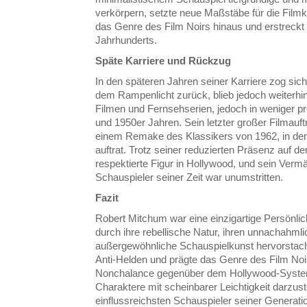
verkörpern, setzte neue Maßstäbe für die Filmku
das Genre des Film Noirs hinaus und erstreckt
Jahrhunderts.
Späte Karriere und Rückzug
In den späteren Jahren seiner Karriere zog s
dem Rampenlicht zurück, blieb jedoch weiterhin i
Filmen und Fernsehserien, jedoch in weniger pr
und 1950er Jahren. Sein letzter großer Filmauftr
einem Remake des Klassikers von 1962, in dem
auftrat. Trotz seiner reduzierten Präsenz auf d
respektierte Figur in Hollywood, und sein Vermä
Schauspieler seiner Zeit war unumstritten.
Fazit
Robert Mitchum war eine einzigartige Persönlich
durch ihre rebellische Natur, ihren unnachahm
außergewöhnliche Schauspielkunst hervorstach
Anti-Helden und prägte das Genre des Film No
Nonchalance gegenüber dem Hollywood-System
Charaktere mit scheinbarer Leichtigkeit darzus
einflussreichsten Schauspieler seiner Generatio