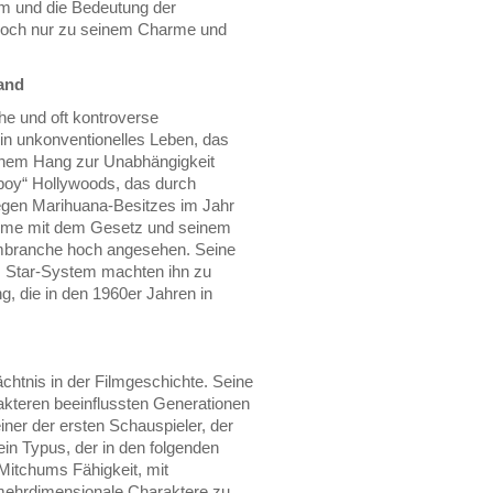
hm und die Bedeutung der
jedoch nur zu seinem Charme und
wand
he und oft kontroverse
ein unkonventionelles Leben, das
inem Hang zur Unabhängigkeit
 boy“ Hollywoods, das durch
egen Marihuana-Besitzes im Jahr
bleme mit dem Gesetz und seinem
ilmbranche hoch angesehen. Seine
s Star-System machten ihn zu
g, die in den 1960er Jahren in
chtnis in der Filmgeschichte. Seine
kteren beeinflussten Generationen
ner der ersten Schauspieler, der
in Typus, der in den folgenden
Mitchums Fähigkeit, mit
 mehrdimensionale Charaktere zu