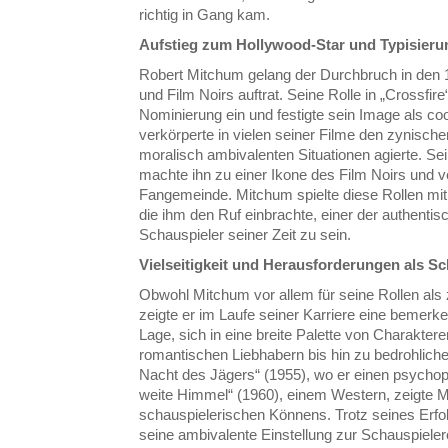
richtig in Gang kam.
Aufstieg zum Hollywood-Star und Typisierun
Robert Mitchum gelang der Durchbruch in den 19
und Film Noirs auftrat. Seine Rolle in „Crossfir
Nominierung ein und festigte sein Image als co
verkörperte in vielen seiner Filme den zynische
moralisch ambivalenten Situationen agierte. Sei
machte ihn zu einer Ikone des Film Noirs und v
Fangemeinde. Mitchum spielte diese Rollen mit
die ihm den Ruf einbrachte, einer der authenti
Schauspieler seiner Zeit zu sein.
Vielseitigkeit und Herausforderungen als Sc
Obwohl Mitchum vor allem für seine Rollen als
zeigte er im Laufe seiner Karriere eine bemerken
Lage, sich in eine breite Palette von Charakter
romantischen Liebhabern bis hin zu bedrohlich
Nacht des Jägers“ (1955), wo er einen psychopa
weite Himmel“ (1960), einem Western, zeigte M
schauspielerischen Könnens. Trotz seines Erfo
seine ambivalente Einstellung zur Schauspielere