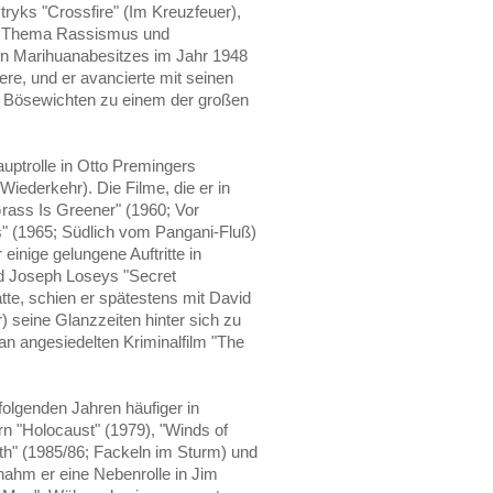
yks "Crossfire" (Im Kreuzfeuer),
um Thema Rassismus und
en Marihuanabesitzes im Jahr 1948
ere, und er avancierte mit seinen
 Bösewichten zu einem der großen
auptrolle in Otto Premingers
iederkehr). Die Filme, die er in
Grass Is Greener" (1960; Vor
" (1965; Südlich vom Pangani-Fluß)
inige gelungene Auftritte in
d Joseph Loseys "Secret
te, schien er spätestens mit David
 seine Glanzzeiten hinter sich zu
an angesiedelten Kriminalfilm "The
folgenden Jahren häufiger in
rn "Holocaust" (1979), "Winds of
th" (1985/86; Fackeln im Sturm) und
ahm er eine Nebenrolle in Jim