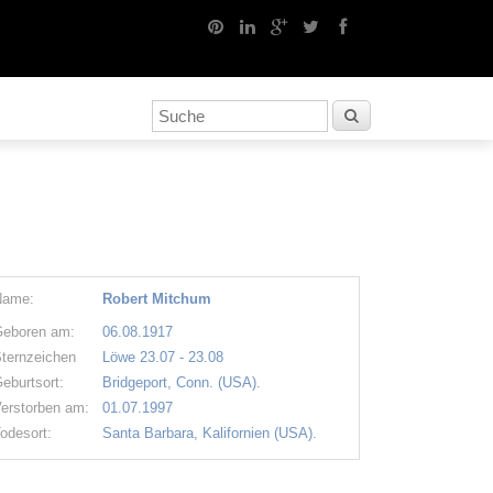
Name:
Robert Mitchum
eboren am:
06.08.1917
ternzeichen
Löwe 23.07 - 23.08
eburtsort:
Bridgeport, Conn. (USA).
erstorben am:
01.07.1997
odesort:
Santa Barbara, Kalifornien (USA).