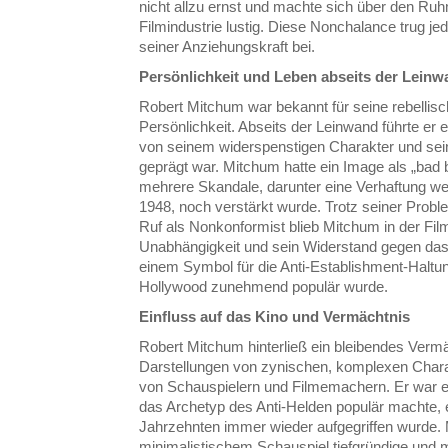
nicht allzu ernst und machte sich über den Ru
Filmindustrie lustig. Diese Nonchalance trug 
seiner Anziehungskraft bei.
Persönlichkeit und Leben abseits der Lein
Robert Mitchum war bekannt für seine rebellisc
Persönlichkeit. Abseits der Leinwand führte er 
von seinem widerspenstigen Charakter und se
geprägt war. Mitchum hatte ein Image als „bad
mehrere Skandale, darunter eine Verhaftung w
1948, noch verstärkt wurde. Trotz seiner Pro
Ruf als Nonkonformist blieb Mitchum in der F
Unabhängigkeit und sein Widerstand gegen da
einem Symbol für die Anti-Establishment-Haltun
Hollywood zunehmend populär wurde.
Einfluss auf das Kino und Vermächtnis
Robert Mitchum hinterließ ein bleibendes Vermä
Darstellungen von zynischen, komplexen Chara
von Schauspielern und Filmemachern. Er war ei
das Archetyp des Anti-Helden populär machte, e
Jahrzehnten immer wieder aufgegriffen wurde. 
minimalistischem Schauspiel tiefgründige und