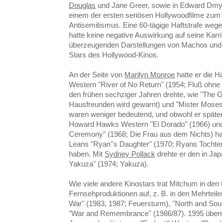
Douglas
und Jane Greer, sowie in Edward Dmytr
einem der ersten seriösen Hollywoodfilme z
Antisemitismus. Eine 60-tägige Haftstrafe weg
hatte keine negative Auswirkung auf seine Karri
überzeugenden Darstellungen von Machos und
Stars des Hollywood-Kinos.
An der Seite von
Marilyn Monroe
hatte er die H
Western "River of No Return" (1954; Fluß ohne W
den frühen sechziger Jahren drehte, wie "The 
Hausfreunden wird gewarnt) und "Mister Moses
waren weniger bedeutend, und obwohl er später e
Howard Hawks Western "El Dorado" (1966) un
Ceremony" (1968; Die Frau aus dem Nichts) hat
Leans "Ryan''s Daughter" (1970; Ryans Tochter)
haben. Mit
Sydney Pollack
drehte er den in Jap
Yakuza" (1974; Yakuza).
Wie viele andere Kinostars trat Mitchum in den 
Fernsehproduktionen auf, z. B. in den Mehrteile
War" (1983, 1987; Feuersturm), "North and Sou
"War and Remembrance" (1986/87). 1995 übern