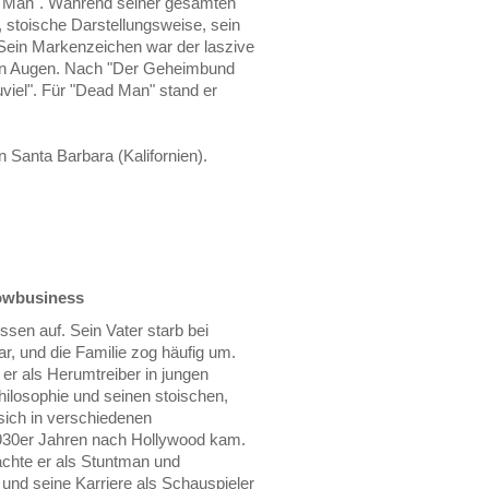
 Man". Während seiner gesamten
, stoische Darstellungsweise, sein
Sein Markenzeichen war der laszive
den Augen. Nach "Der Geheimbund
viel". Für "Dead Man" stand er
n Santa Barbara (Kalifornien).
howbusiness
sen auf. Sein Vater starb bei
ar, und die Familie zog häufig um.
 er als Herumtreiber in jungen
ilosophie und seinen stoischen,
sich in verschiedenen
 1930er Jahren nach Hollywood kam.
chte er als Stuntman und
t und seine Karriere als Schauspieler