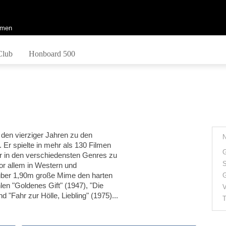
men
Club
Honboard 500
 den vierziger Jahren zu den
 Er spielte in mehr als 130 Filmen
G
 er in den verschiedensten Genres zu
S
or allem in Western und
r über 1,90m große Mime den harten
G
len "Goldenes Gift" (1947), "Die
V
 "Fahr zur Hölle, Liebling" (1975)...
T