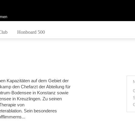
men
Club
Honboard 500
en Kapazitäten auf dem Gebiet der
hlkamp den Chefarzt der Abteilung für
G
entrum-Bodensee in Konstanz sowie
S
nsee in Kreuzlingen. Zu seinen
Therapie von
G
erablation. Sein besonderes
offlimmerns...