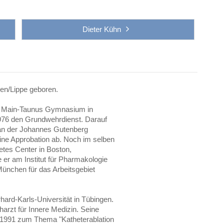
Dieter Kühn
en/Lippe geboren.
m Main-Taunus Gymnasium in
976 den Grundwehrdienst. Darauf
 an der Johannes Gutenberg
eine Approbation ab. Noch im selben
etes Center in Boston,
er am Institut für Pharmakologie
München für das Arbeitsgebiet
hard-Karls-Universität in Tübingen.
arzt für Innere Medizin. Seine
er 1991 zum Thema "Katheterablation