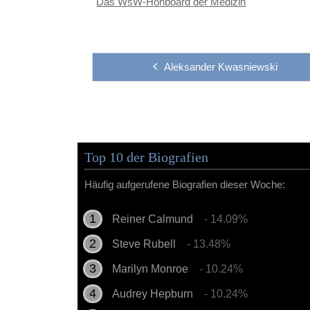
Das WsW-Honboard der Medizin
Aleksander Kwasniewski
Top 10 der Biografien
Häufig aufgerufene Biografien dieser Woche:
Reiner Calmund
- 14.09%
Steve Rubell
- 13.48%
Marilyn Monroe
- 10.24%
Audrey Hepburn
- 10.24%