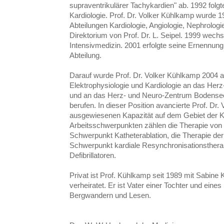
supraventrikulärer Tachykardien" ab. 1992 folgt
Kardiologie. Prof. Dr. Volker Kühlkamp wurde 1
Abteilungen Kardiologie, Angiologie, Nephrolog
Direktorium von Prof. Dr. L. Seipel. 1999 wechsel
Intensivmedizin. 2001 erfolgte seine Ernennun
Abteilung.
Darauf wurde Prof. Dr. Volker Kühlkamp 2004 al
Elektrophysiologie und Kardiologie an das He
und an das Herz- und Neuro-Zentrum Bodensee 
berufen. In dieser Position avancierte Prof. Dr
ausgewiesenen Kapazität auf dem Gebiet der Ka
Arbeitsschwerpunkten zählen die Therapie vo
Schwerpunkt Katheterablation, die Therapie der
Schwerpunkt kardiale Resynchronisationstherap
Defibrillatoren.
Privat ist Prof. Kühlkamp seit 1989 mit Sabine
verheiratet. Er ist Vater einer Tochter und ei
Bergwandern und Lesen.