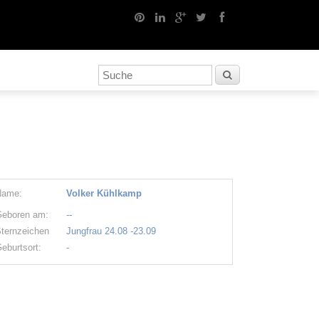
Name:
Volker Kühlkamp
eboren am:
--
ternzeichen
Jungfrau 24.08 -23.09
eburtsort:
-