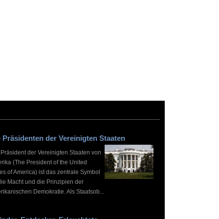
 Präsidenten der Vereinigten Staaten
 Präsident der Vereinigten Staaten von
rika (The President of the United
es of America) ist das zentrale Symbol
die Macht und die Prinzipien der
rikanischen Demokratie. Als Staatsob...