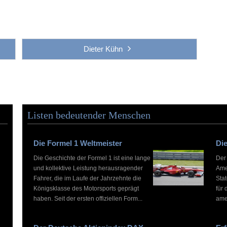
Dieter Kühn
Listen bedeutender Menschen
Die Formel 1 Weltmeister
Die
Die Geschichte der Formel 1 ist eine lange
Der
und kollektive Leistung herausragender
Ame
Fahrer, die im Laufe der Jahrzehnte die
Stat
Königsklasse des Motorsports geprägt
für 
haben. Seit der ersten offiziellen Form...
ame