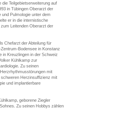
e die Teilgebietserweiterung auf
993 in Tübingen Oberarzt der
ie und Pulmologie unter dem
te er in die internistische
g zum Leitenden Oberarzt der
s Chefarzt der Abteilung für
rz-Zentrum-Bodensee in Konstanz
in Kreuzlingen in der Schweiz
. Volker Kühlkamp zur
rdiologie. Zu seinen
n Herzrhythmusstörungen mit
 schweren Herzinsuffizienz mit
ie und implantierbare
 Kühlkamp, geborene Ziegler
nes Sohnes. Zu seinen Hobbys zählen