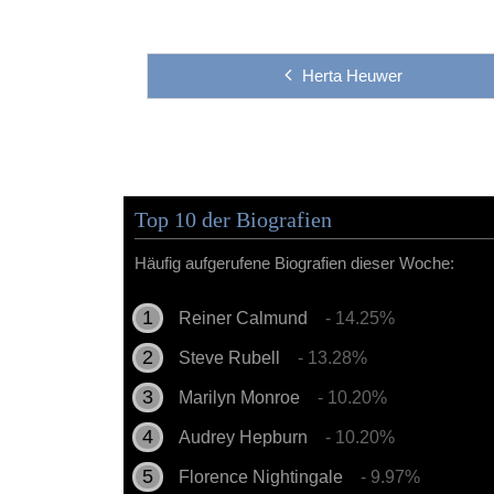
Herta Heuwer
Top 10 der Biografien
Häufig aufgerufene Biografien dieser Woche:
Reiner Calmund
- 14.25%
Steve Rubell
- 13.28%
Marilyn Monroe
- 10.20%
Audrey Hepburn
- 10.20%
Florence Nightingale
- 9.97%