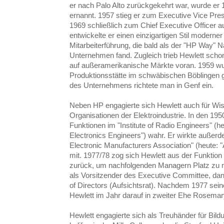
er nach Palo Alto zurückgekehrt war, wurde e
ernannt. 1957 stieg er zum Executive Vice Pre
1969 schließlich zum Chief Executive Officer
entwickelte er einen einzigartigen Stil modern
Mitarbeiterführung, die bald als der "HP Way"
Unternehmen fand. Zugleich trieb Hewlett scho
auf außeramerikanische Märkte voran. 1959 wu
Produktionsstätte im schwäbischen Böblingen g
des Unternehmens richtete man in Genf ein.
Neben HP engagierte sich Hewlett auch für Wi
Organisationen der Elektroindustrie. In den 19
Funktionen im "Institute of Radio Engineers" (heu
Electronics Engineers") wahr. Er wirkte außer
Electronic Manufacturers Association" (heute: 
mit. 1977/78 zog sich Hewlett aus der Funktion
zurück, um nachfolgenden Managern Platz zu m
als Vorsitzender des Executive Committee, dan
of Directors (Aufsichtsrat). Nachdem 1977 sein
Hewlett im Jahr darauf in zweiter Ehe Rosemar
Hewlett engagierte sich als Treuhänder für Bil