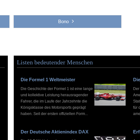
Bono
Listen bedeutender Menschen
Die Formel 1 Weltmeister
Die
Die Geschichte der Formel 1 ist eine lange
Der
und kollektive Leistung herausragender
Ame
Fahrer, die im Laufe der Jahrzehnte die
Stat
Königsklasse des Motorsports geprägt
für 
haben. Seit der ersten offiziellen Form...
ame
Der Deutsche Aktienindex DAX
Erf