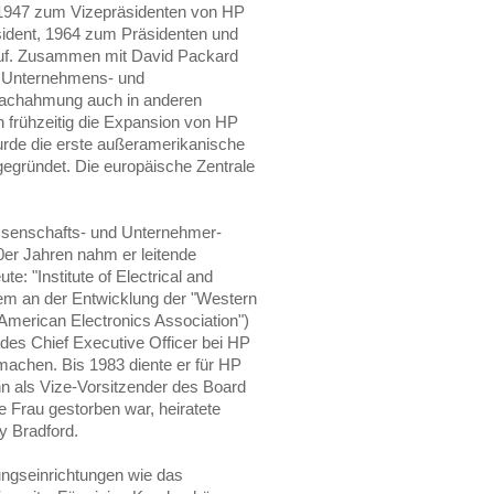
r 1947 zum Vizepräsidenten von HP
sident, 1964 zum Präsidenten und
 auf. Zusammen mit David Packard
er Unternehmens- und
 Nachahmung auch in anderen
n frühzeitig die Expansion von HP
rde die erste außeramerikanische
egründet. Die europäische Zentrale
ssenschafts- und Unternehmer-
50er Jahren nahm er leitende
te: "Institute of Electrical and
dem an der Entwicklung der "Western
"American Electronics Association")
 des Chief Executive Officer bei HP
achen. Bis 1983 diente er für HP
n als Vize-Vorsitzender des Board
e Frau gestorben war, heiratete
y Bradford.
dungseinrichtungen wie das