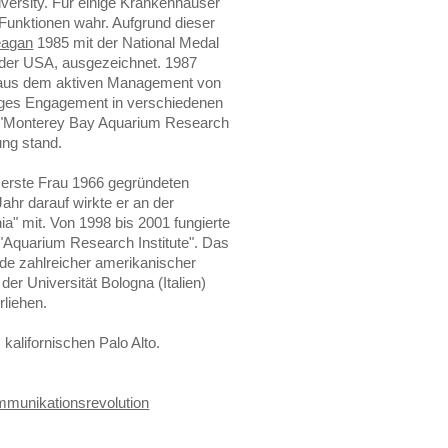
niversity. Für einige Krankenhäuser
 Funktionen wahr. Aufgrund dieser
eagan
1985 mit der National Medal
 der USA, ausgezeichnet. 1987
ig aus dem aktiven Management von
ltiges Engagement in verschiedenen
m "Monterey Bay Aquarium Research
ung stand.
e erste Frau 1966 gegründeten
Jahr darauf wirkte er an der
nia" mit. Von 1998 bis 2001 fungierte
 "Aquarium Research Institute". Das
de zahlreicher amerikanischer
er Universität Bologna (Italien)
rliehen.
kalifornischen Palo Alto.
mmunikationsrevolution