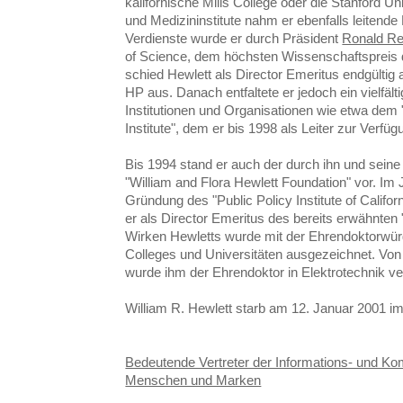
kalifornische Mills College oder die Stanford U
und Medizininstitute nahm er ebenfalls leitende
Verdienste wurde er durch Präsident
Ronald R
of Science, dem höchsten Wissenschaftspreis
schied Hewlett als Director Emeritus endgült
HP aus. Danach entfaltete er jedoch ein vielfä
Institutionen und Organisationen wie etwa de
Institute", dem er bis 1998 als Leiter zur Verfüg
Bis 1994 stand er auch der durch ihn und sein
"William and Flora Hewlett Foundation" vor. Im 
Gründung des "Public Policy Institute of Califor
er als Director Emeritus des bereits erwähnten
Wirken Hewletts wurde mit der Ehrendoktorwür
Colleges und Universitäten ausgezeichnet. Von d
wurde ihm der Ehrendoktor in Elektrotechnik ve
William R. Hewlett starb am 12. Januar 2001 im 
Bedeutende Vertreter der Informations- und Ko
Menschen und Marken