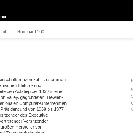
men
Club
Honboard 500
ssenschaftsmäzen zählt zusammen
anischen Elektro- und
G
ete den Aufstieg der 1939 in einer
S
con Valley, gegründeten "Hewlett-
inationalen Computer-Unternehmen
G
 Präsident und von 1968 bis 1977
V
rsitzender des Executive
T
vertretender Vorsitzender
 großen Hersteller von
d Tintenstrahldruckern...