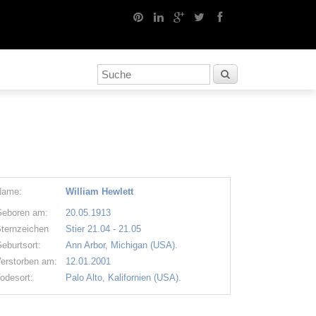
Name:
William Hewlett
eboren am:
20.05.1913
ternzeichen
Stier 21.04 - 21.05
eburtsort:
Ann Arbor, Michigan (USA).
erstorben am:
12.01.2001
odesort:
Palo Alto, Kalifornien (USA).