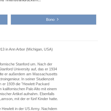
Bono
913 in Ann Arbor (Michigan, USA)
lifornische Stanford um. Nach der
tanford University auf, das er 1934
ielte er außerdem am Massachusetts
troingenieur. In seiner Studienzeit
 er 1939 die "Hewlett Packard
 kalifornischen Palo Alto mit einem
nischer Artikel aufnahm. Ebenfalls
Lamson, mit der er fünf Kinder hatte.
e Hewlett in der US Army. Nachdem