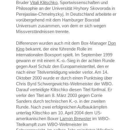
Bruder
Vitali Klitschko
, Sportwissenschaften und
Philosophie an der Universität Hryhory Skovoroda in
Perejaslaw-Chmelnyzkyj. In Deutschland arbeitete er
vorübergehend mit dem Hamburger Boxstall
Universum zusammen, von dem er sich wegen
Missverständnissen trennte.
Differenzen wurden auch mit dem Box-Manager
Don
King
bekannt, der eine führende Rolle im
internationalen Boxsport spielt. Im September 1999
gewann er mit einem K.-o.-Sieg in der achten Runde
gegen Axel Schulz den Europameistertitel, den er
nach einer Titelverteidigung wieder verlor. Am 14.
Oktober 2000 wurde er durch einen Punktsieg über
Chris Byrd Schwergewichts-Weltmeister der WBO.
Darauf verteidigte Klitschko diesen Titel fünfmal. Er
verlor den Titel am 8. März 2003 gegen Corrie
Sanders durch technischen K.-o. in der zweiten
Runde. Nach zwei erfolgreichen Aufbaukämpfen
unterlag Klitschko am 10. April 2004 dem US-
amerikanischen Boxer
Lamon Brewster
im WBO-
Titelkampft zum WBO-Weltmeister im