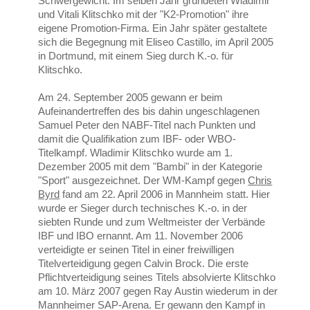
Schwergewicht. Im selben Jahr gründeten Wladimir
und Vitali Klitschko mit der "K2-Promotion" ihre
eigene Promotion-Firma. Ein Jahr später gestaltete
sich die Begegnung mit Eliseo Castillo, im April 2005
in Dortmund, mit einem Sieg durch K.-o. für
Klitschko.
Am 24. September 2005 gewann er beim
Aufeinandertreffen des bis dahin ungeschlagenen
Samuel Peter den NABF-Titel nach Punkten und
damit die Qualifikation zum IBF- oder WBO-
Titelkampf. Wladimir Klitschko wurde am 1.
Dezember 2005 mit dem "Bambi" in der Kategorie
"Sport" ausgezeichnet. Der WM-Kampf gegen
Chris
Byrd
fand am 22. April 2006 in Mannheim statt. Hier
wurde er Sieger durch technisches K.-o. in der
siebten Runde und zum Weltmeister der Verbände
IBF und IBO ernannt. Am 11. November 2006
verteidigte er seinen Titel in einer freiwilligen
Titelverteidigung gegen Calvin Brock. Die erste
Pflichtverteidigung seines Titels absolvierte Klitschko
am 10. März 2007 gegen Ray Austin wiederum in der
Mannheimer SAP-Arena. Er gewann den Kampf in