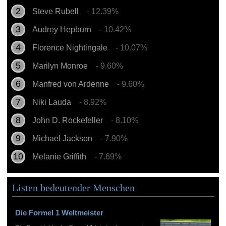
Steve Rubell
- 12.39%
Audrey Hepburn
- 10.42%
Florence Nightingale
- 10.07%
Marilyn Monroe
- 9.60%
Manfred von Ardenne
- 9.60%
Niki Lauda
- 8.92%
John D. Rockefeller
- 8.10%
Michael Jackson
- 7.90%
Melanie Griffith
- 7.69%
Listen bedeutender Menschen
Die Formel 1 Weltmeister