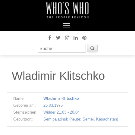
Wladimir Klitschko
Name:
Wladimir Klitschko
Geboren am:
25.03.1976
Sternzeichen
Widder 21.03 - 20.04
Geburtsort:
Semipalatinsk (heute: Semei, Kasachstan)