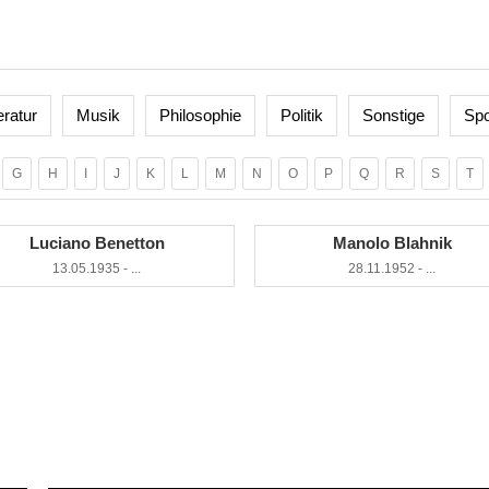
eratur
Musik
Philosophie
Politik
Sonstige
Spo
G
H
I
J
K
L
M
N
O
P
Q
R
S
T
Luciano Benetton
Manolo Blahnik
13.05.1935 - ...
28.11.1952 - ...