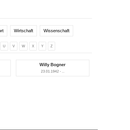
rt
Wirtschaft
Wissenschaft
U
V
W
X
Y
Z
Willy Bogner
23.01.1942 - ...