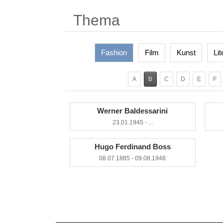
Thema
Fashion
Film
Kunst
Lit
A
B
C
D
E
F
Werner Baldessarini
23.01.1945 - ...
Hugo Ferdinand Boss
08.07.1885 - 09.08.1948