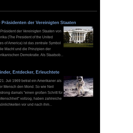
 Präsidenten der Vereinigten Staaten
 Präsident der Vereinigten Staaten von
rika (The President of the United
es of America) ist das zentrale Symbol
die Macht und die Prinzipien der
rikanischen Demokratie. Als Staatsob...
inder, Entdecker, Erleuchtete
1. Juli 1969 betrat ein Amerikaner als
ter Mensch den Mond. So wie Neil
strong damals "einen großen Schritt für
 Menschheit" vollzog, haben zahlreiche
önlichkeiten vor und nach ihm...