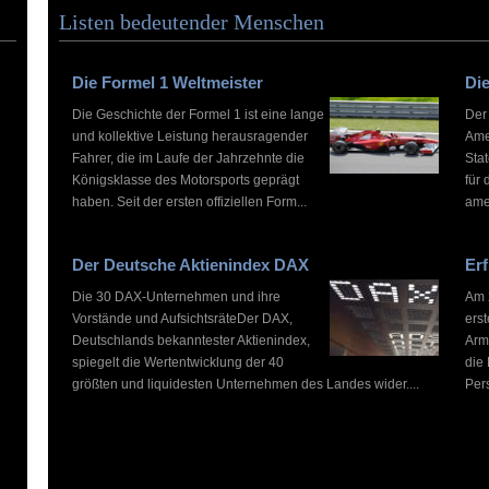
Listen bedeutender Menschen
Die Formel 1 Weltmeister
Die
Die Geschichte der Formel 1 ist eine lange
Der
und kollektive Leistung herausragender
Ame
Fahrer, die im Laufe der Jahrzehnte die
Stat
Königsklasse des Motorsports geprägt
für 
haben. Seit der ersten offiziellen Form...
ame
Der Deutsche Aktienindex DAX
Erf
Die 30 DAX-Unternehmen und ihre
Am 2
Vorstände und AufsichtsräteDer DAX,
ers
Deutschlands bekanntester Aktienindex,
Arm
spiegelt die Wertentwicklung der 40
die
größten und liquidesten Unternehmen des Landes wider....
Pers