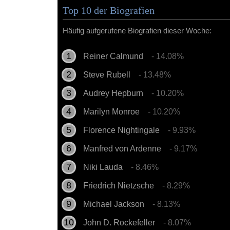
Top 10 der Biografien
Häufig aufgerufene Biografien dieser Woche:
Reiner Calmund
- 14.08%
Steve Rubell
- 13.48%
Audrey Hepburn
- 10.20%
Marilyn Monroe
- 10.20%
Florence Nightingale
- 9.93%
Manfred von Ardenne
- 9.17%
Niki Lauda
- 8.46%
Friedrich Nietzsche
- 8.29%
Michael Jackson
- 8.13%
John D. Rockefeller
- 8.07%