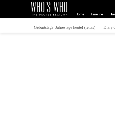
... Home
Timeline
The
Geburtstage, Jahrestage heute! (feltas)
Diary.