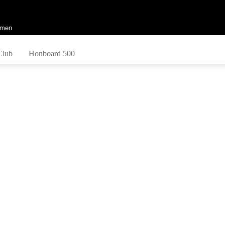
men
Club
Honboard 500