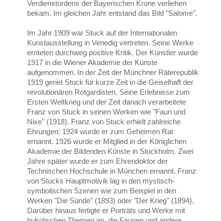
Verdienstordens der Bayerischen Krone verliehen
bekam. Im gleichen Jahr entstand das Bild "Salome".
Im Jahr 1909 war Stuck auf der Internationalen
Kunstausstellung in Venedig vertreten. Seine Werke
ernteten durchweg positive Kritik. Der Künstler wurde
1917 in die Wiener Akademie der Künste
aufgenommen. In der Zeit der Münchner Räterepublik
1919 geriet Stuck für kurze Zeit in die Geiselhaft der
revolutionären Rotgardisten. Seine Erlebnisse zum
Ersten Weltkrieg und der Zeit danach verarbeitete
Franz von Stuck in seinen Werken wie "Faun und
Nixe" (1918). Franz von Stuck erhielt zahlreiche
Ehrungen: 1924 wurde er zum Geheimen Rat
ernannt. 1926 wurde er Mitglied in der Königlichen
Akademie der Bildenden Künste in Stockholm. Zwei
Jahre später wurde er zum Ehrendoktor der
Technischen Hochschule in München ernannt. Franz
von Stucks Hauptmotivik lag in den mystisch-
symbolischen Szenen wie zum Beispiel in den
Werken "Die Sünde" (1893) oder "Der Krieg" (1894).
Darüber hinaus fertigte er Porträts und Werke mit
bukolischen Themen an, die Faunen und andere