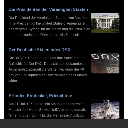
Die Präsidenten der Vereinigten Staaten
Der Präsident der Vereinigten Staaten von Amerika
(The President of the United States of America) ist
das zentrale Symbol für die Macht und die Prinzipien
der amerikanischen Demokratie. Als Staatsob...
Der Deutsche Aktienindex DAX
Die 30 DAX-Unternehmen und ihre Vorstände und
AufsichtsräteDer DAX, Deutschlands bekanntester
Aktienindex, spiegelt die Wertentwicklung der 40
größten und liquidesten Unternehmen des Landes
wider....
Erfinder, Entdecker, Erleuchtete
Am 21. Juli 1969 betrat ein Amerikaner als erster
Mensch den Mond. So wie Neil Armstrong damals
"einen großen Schritt für die Menschheit" vollzog,
haben zahlreiche Persönlichkeiten vor und nach
ihm...