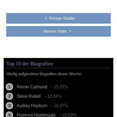
George Stubbs
Hannes Stöhr
Top 10 der Biografien
Häufig aufgerufene Biografien dieser Woche:
Reiner Calmund
- 15.25%
Steve Rubell
- 12.34%
Audrey Hepburn
- 10.37%
Florence Nightingale
- 10.03%