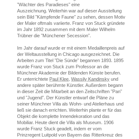
"Wächter des Paradieses" eine
Auszeichnung. Weiterhin war auf dieser Ausstellung
sein Bild "Kämpfende Faune" zu sehen, dessen Motiv
der Maler oftmals variierte. Franz von Stuck gründete
im Jahr 1892 zusammen mit dem Maler Wilhelm
Trübner die "Münchener Secession".
Im Jahr darauf wurde er mit einem Medaillenpreis auf
der Weltausstellung in Chicago ausgezeichnet. Die
Arbeiten zum Titel "Die Sünde" begannen 1893. 1895
wurde Franz von Stuck zum Professor an die
Münchner Akademie der Bildenden Künste berufen.
Er unterrichtete
Paul Klee
,
Wassily Kandinsky
und
andere später berühmte Künstler. Außerdem begann
in dieser Zeit die Mitarbeit an den Zeitschriften "Pan"
und "Jugend". Der Künstler entwarf die Pläne zu
seiner Münchner Villa als Wohn- und Atelierhaus und
ließ sie danach errichten. Weiterhin plante er für das
Objekt die komplette Innendekoration und das
Mobiliar. Heute dient die Villa als Museum. 1906
wurde Franz Stuck geadelt, indem er vom
Prinzregent Luitpold von Bayern das Ritterkreuz des