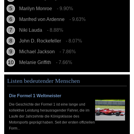
Marilyn Monroe
- 9.90%
Manfred von Ardenne
- 9.63%
Niki Lauda
- 8.88%
John D. Rockefeller
- 8.07%
Michael Jackson
- 7.86%
Melanie Griffith
- 7.66%
Listen bedeutender Menschen
Die Formel 1 Weltmeister
Die Geschichte der Formel 1 ist eine lange und
kollektive Leistung herausragender Fahrer, die im
Laufe der Jahrzehnte die Königsklasse des
Motorsports geprägt haben. Seit der ersten offiziellen
Form...