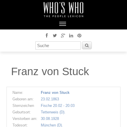
Franz von Stuck
Name:
Franz von Stuck
Geboren am:
23.02.1863
Sternzeichen
Fische 20.02 - 20.03
Geburtsort:
Tettenweis (D).
Verstorben am:
30.08.1928
Todesort:
München (D).