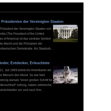
 Präsidenten der Vereinigten Staaten
 Präsident der Vereinigten Staaten von
rika (The President of the United
es of America) ist das zentrale Symbol
die Macht und die Prinzipien der
rikanischen Demokratie. Als Staatsob...
inder, Entdecker, Erleuchtete
1. Juli 1969 betrat ein Amerikaner als
ter Mensch den Mond. So wie Neil
strong damals "einen großen Schritt für
 Menschheit" vollzog, haben zahlreiche
önlichkeiten vor und nach ihm...