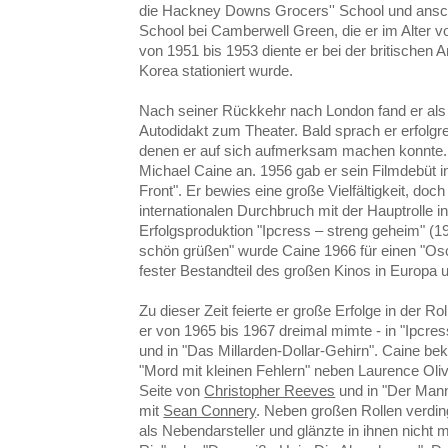
die Hackney Downs Grocers'' School und ansc
School bei Camberwell Green, die er im Alter v
von 1951 bis 1953 diente er bei der britischen 
Korea stationiert wurde.
Nach seiner Rückkehr nach London fand er als
Autodidakt zum Theater. Bald sprach er erfolgre
denen er auf sich aufmerksam machen konnte.
Michael Caine an. 1956 gab er sein Filmdebüt i
Front". Er bewies eine große Vielfältigkeit, doch
internationalen Durchbruch mit der Hauptrolle in
Erfolgsproduktion "Ipcress – streng geheim" (196
schön grüßen" wurde Caine 1966 für einen "Osc
fester Bestandteil des großen Kinos in Europa
Zu dieser Zeit feierte er große Erfolge in der R
er von 1965 bis 1967 dreimal mimte - in "Ipcress
und in "Das Millarden-Dollar-Gehirn". Caine bek
"Mord mit kleinen Fehlern" neben Laurence Oliv
Seite von
Christopher Reeves
und in "Der Mann
mit
Sean Connery
. Neben großen Rollen verdin
als Nebendarsteller und glänzte in ihnen nicht m