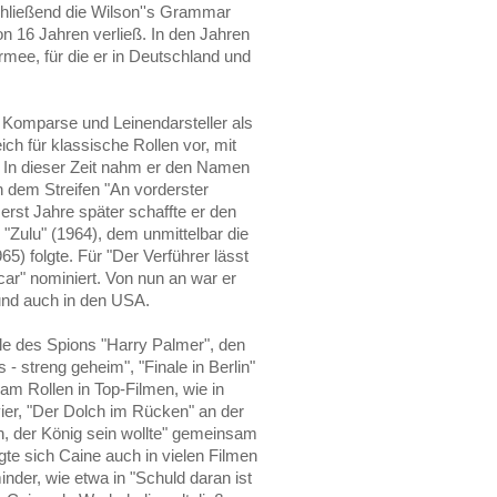
hließend die Wilson''s Grammar
on 16 Jahren verließ. In den Jahren
Armee, für die er in Deutschland und
 Komparse und Leinendarsteller als
ich für klassische Rollen vor, mit
 In dieser Zeit nahm er den Namen
n dem Streifen "An vorderster
 erst Jahre später schaffte er den
 "Zulu" (1964), dem unmittelbar die
5) folgte. Für "Der Verführer lässt
ar" nominiert. Von nun an war er
 und auch in den USA.
olle des Spions "Harry Palmer", den
 - streng geheim", "Finale in Berlin"
am Rollen in Top-Filmen, wie in
ier, "Der Dolch im Rücken" an der
, der König sein wollte" gemeinsam
gte sich Caine auch in vielen Filmen
inder, wie etwa in "Schuld daran ist