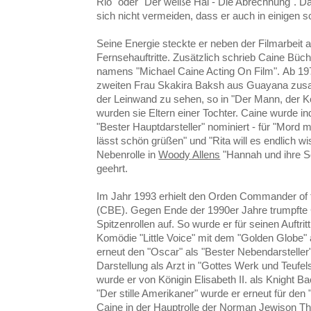
Rio" oder "Der weiße Hai - Die Abrechnung". Da 
sich nicht vermeiden, dass er auch in einigen 
Seine Energie steckte er neben der Filmarbeit 
Fernsehauftritte. Zusätzlich schrieb Caine Büch
namens "Michael Caine Acting On Film". Ab 197
zweiten Frau Skakira Baksh aus Guayana zus
der Leinwand zu sehen, so in "Der Mann, der K
wurden sie Eltern einer Tochter. Caine wurde in
"Bester Hauptdarsteller" nominiert - für "Mord m
lässt schön grüßen" und "Rita will es endlich w
Nebenrolle in
Woody Allens
"Hannah und ihre S
geehrt.
Im Jahr 1993 erhielt den Orden Commander of t
(CBE). Gegen Ende der 1990er Jahre trumpfte C
Spitzenrollen auf. So wurde er für seinen Auftri
Komödie "Little Voice" mit dem "Golden Globe" 
erneut den "Oscar" als "Bester Nebendarsteller"
Darstellung als Arzt in "Gottes Werk und Teufe
wurde er von Königin Elisabeth II. als Knight B
"Der stille Amerikaner" wurde er erneut für den
Caine in der Hauptrolle der Norman Jewison Thri