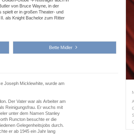
utler von Bruce Wayne, in der
 spielt er in großen Theater- und
II. als Knight Bachelor zum Ritter
Bette Midler
ce Joseph Micklewhite, wurde
am
don. Der Vater war als Arbeiter am
A
 als Reinigungsfrau. Er wuchs mit
G
pieler unter dem Namen Stanley
S
orth Runcton besuchte er die
G
hiedenen Gelegenheitsjobs durch.
te er ab 1945 ein Jahr lang