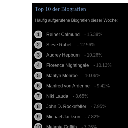
Top 10 der Biografien
Häufig aufgerufene Biografien dieser Woche:
Reiner Calmund
- 15.38%
Steve Rubell
- 12.56%
Audrey Hepburn
- 10.26%
Florence Nightingale
- 10.13%
Marilyn Monroe
- 10.06%
Manfred von Ardenne
- 9.42%
Niki Lauda
- 8.65%
John D. Rockefeller
- 7.95%
Michael Jackson
- 7.82%
Melanie Griffith
- 7.76%