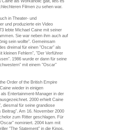
Caine als Workaholic galt, ließ es
schlechteren Filmen zu sehen war.
auch in Theater- und
er und produzierte ein Video
3 lebte Michael Caine mit seiner
ammen. Sie war neben ihm auch auf
önig sein wollte". Gemeinsam
des dreimal für einen "Oscar" als
it kleinen Fehlern", "Der Verführer
issen". 1986 wurde er dann für seine
chwestern" mit einem "Oscar"
he Order of the British Empire
aine wieder in einigen
tt als Entertainment-Manager in der
ausgezeichnet. 2000 erhielt Caine
, diesmal für seine grandiose
ls Beitrag". Am 16. November 2000
achelor zum Ritter geschlagen. Für
 "Oscar" nominiert. 2004 kam mit
ller "The Statement" in die Kinos.