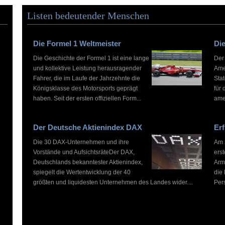
Listen bedeutender Menschen
Die Formel 1 Weltmeister
Die
Die Geschichte der Formel 1 ist eine lange
Der
und kollektive Leistung herausragender
Ame
Fahrer, die im Laufe der Jahrzehnte die
Stat
Königsklasse des Motorsports geprägt
für 
haben. Seit der ersten offiziellen Form...
ame
Der Deutsche Aktienindex DAX
Erf
Die 30 DAX-Unternehmen und ihre
Am 2
Vorstände und AufsichtsräteDer DAX,
ers
Deutschlands bekanntester Aktienindex,
Arm
spiegelt die Wertentwicklung der 40
die
größten und liquidesten Unternehmen des Landes wider....
Pers