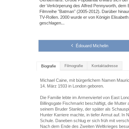
der Verkörperung des Alfred Pennyworth, dem B
Filmreihe "Batman" (2005-2012). Darüber hinaus
TV-Rollen. 2000 wurde er von Königin Elisabeth 
geschlagen...
Édouard Michelin
Filmografie
Kontaktadresse
Biografie
Michael Caine,
mit bürgerlichem Namen Mauri
14. März 1933 in London geboren.
Die Familie lebte im Armenviertel von East Lon
Billingsgate Fischmarkt beschäftigt, die Mutter
seinem Bruder Stanley, der später als Schaus
Hunter Karriere machte, in tiefer Armut auf. I
n N
Schule. Daneben
schlug er sich früh mit versc
Nach dem Ende des Zweiten Weltkrieges besuch