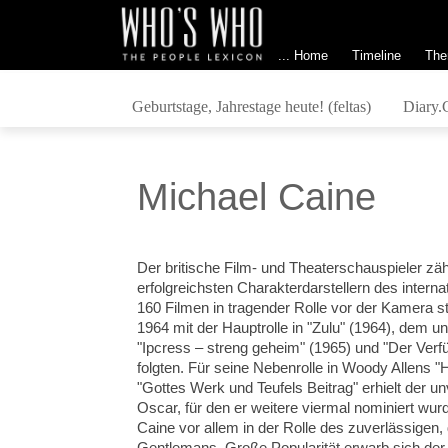
... Home
Timeline
The
Geburtstage, Jahrestage heute! (feltas)
Diary.
Michael Caine
Der britische Film- und Theaterschauspieler zä
erfolgreichsten Charakterdarstellern
des internat
160 Filmen in tragender Rolle vor der Kamera s
1964 mit der Hauptrolle in "Zulu" (1964), dem un
"Ipcress – streng geheim" (1965) und "Der Verf
folgten. Für seine Nebenrolle in Woody Allens 
"Gottes Werk und Teufels Beitrag" erhielt der 
Oscar, für den er weitere viermal nominiert wur
Caine vor allem in der Rolle des zuverlässigen, 
Gentlemans. Große Popularität erwarb sich der