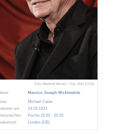
Foto: Manfred Werner / Tsui, 2012 (CCA).
Name:
Maurice Joseph Micklewhite
lias:
Michael Caine
eboren am:
14.03.1933
ternzeichen
Fische 20.02 - 20.03
eburtsort:
London (GB).