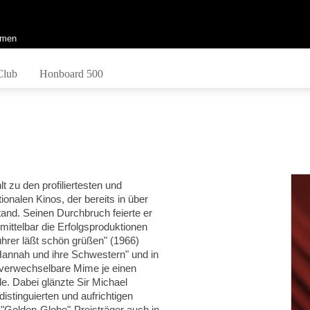
men
Club
Honboard 500
hlt zu den
profiliertesten und
ionalen Kinos, der bereits in über
tand. Seinen Durchbruch feierte er
mittelbar die Erfolgsproduktionen
ührer läßt schön grüßen" (1966)
"Hannah und ihre Schwestern" und in
unverwechselbare Mime je einen
de. Dabei glänzte Sir Michael
distinguierten und aufrichtigen
 "Golden-Globe"-Preisträger auch in