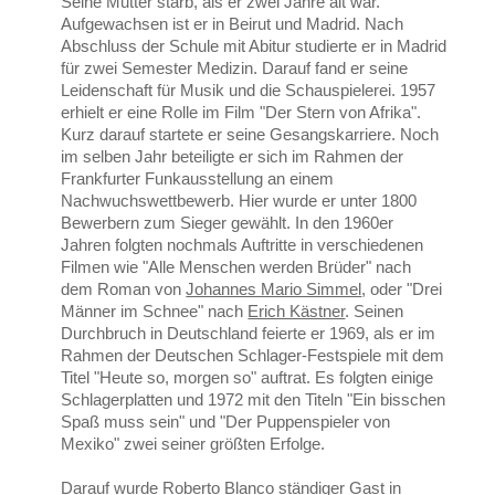
Seine Mutter starb, als er zwei Jahre alt war.
Aufgewachsen ist er in Beirut und Madrid. Nach
Abschluss der Schule mit Abitur studierte er in Madrid
für zwei Semester Medizin. Darauf fand er seine
Leidenschaft für Musik und die Schauspielerei. 1957
erhielt er eine Rolle im Film "Der Stern von Afrika".
Kurz darauf startete er seine Gesangskarriere. Noch
im selben Jahr beteiligte er sich im Rahmen der
Frankfurter Funkausstellung an einem
Nachwuchswettbewerb. Hier wurde er unter 1800
Bewerbern zum Sieger gewählt. In den 1960er
Jahren folgten nochmals Auftritte in verschiedenen
Filmen wie "Alle Menschen werden Brüder" nach
dem Roman von
Johannes Mario Simmel
, oder "Drei
Männer im Schnee" nach
Erich Kästner
. Seinen
Durchbruch in Deutschland feierte er 1969, als er im
Rahmen der Deutschen Schlager-Festspiele mit dem
Titel "Heute so, morgen so" auftrat. Es folgten einige
Schlagerplatten und 1972 mit den Titeln "Ein bisschen
Spaß muss sein" und "Der Puppenspieler von
Mexiko" zwei seiner größten Erfolge.
Darauf wurde Roberto Blanco ständiger Gast in