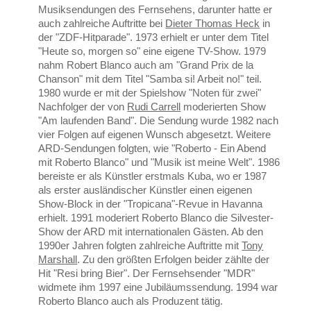
Musiksendungen des Fernsehens, darunter hatte er
auch zahlreiche Auftritte bei
Dieter Thomas Heck
in
der "ZDF-Hitparade". 1973 erhielt er unter dem Titel
"Heute so, morgen so" eine eigene TV-Show. 1979
nahm Robert Blanco auch am "Grand Prix de la
Chanson" mit dem Titel "Samba si! Arbeit no!" teil.
1980 wurde er mit der Spielshow "Noten für zwei"
Nachfolger der von
Rudi Carrell
moderierten Show
"Am laufenden Band". Die Sendung wurde 1982 nach
vier Folgen auf eigenen Wunsch abgesetzt. Weitere
ARD-Sendungen folgten, wie "Roberto - Ein Abend
mit Roberto Blanco" und "Musik ist meine Welt". 1986
bereiste er als Künstler erstmals Kuba, wo er 1987
als erster ausländischer Künstler einen eigenen
Show-Block in der "Tropicana"-Revue in Havanna
erhielt. 1991 moderiert Roberto Blanco die Silvester-
Show der ARD mit internationalen Gästen. Ab den
1990er Jahren folgten zahlreiche Auftritte mit
Tony
Marshall
. Zu den größten Erfolgen beider zählte der
Hit "Resi bring Bier". Der Fernsehsender "MDR"
widmete ihm 1997 eine Jubiläumssendung. 1994 war
Roberto Blanco auch als Produzent tätig.