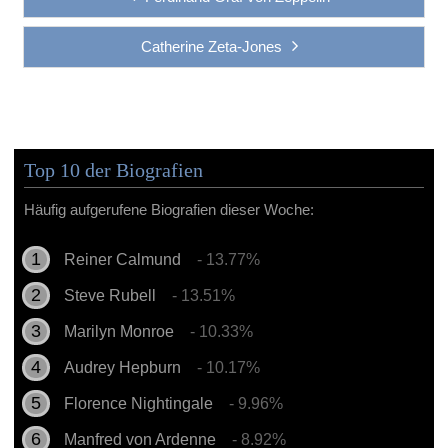
Catherine Zeta-Jones
Top 10 der Biografien
Häufig aufgerufene Biografien dieser Woche:
Reiner Calmund
- 13.77%
Steve Rubell
- 13.51%
Marilyn Monroe
- 10.33%
Audrey Hepburn
- 10.17%
Florence Nightingale
- 9.96%
Manfred von Ardenne
- 8.92%