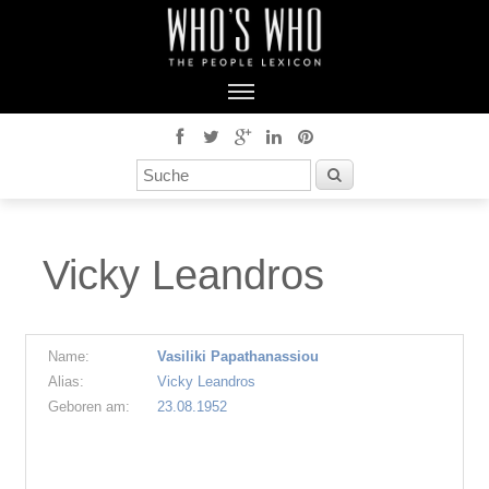
Vicky Leandros
Name:
Vasiliki Papathanassiou
Alias:
Vicky Leandros
Geboren am:
23.08.1952