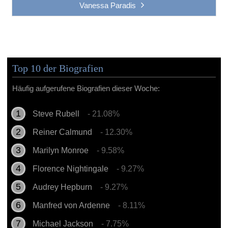
Vanessa Paradis
Top 10 der Biografien
Häufig aufgerufene Biografien dieser Woche:
Steve Rubell
- 21.08%
Reiner Calmund
- 12.30%
Marilyn Monroe
- 9.58%
Florence Nightingale
- 9.27%
Audrey Hepburn
- 9.27%
Manfred von Ardenne
- 8.11%
Michael Jackson
- 7.75%