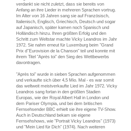
verdankt sie nicht zuletzt, dass sie bereits von
Anfang an ihre Lieder in mehreren Sprachen vortrug.
Im Alter von 16 Jahren sang sie auf Französisch,
Italienisch, Englisch, Griechisch, Deutsch und sogar
auf Japanisch, später kamen noch Spanisch und
Holländisch hinzu. Ihren größten Erfolg und den
Schritt zum Weltstar machte Vicky Leandros im Jahr
1972. Sie nahm erneut für Luxemburg beim "Grand
Prix d''Eurovision de la Chanson" teil und konnte mit
ihrem Titel "Après toi" den Sieg des Wettbewerbs
davontragen.
"Après toi" wurde in sieben Sprachen aufgenommen
und verkaufte sich über 4,5 Mio. Mal - es war somit
das weltweit meistverkaufte Lied im Jahr 1972. Vicky
Leandros sang fortan in den größten Stadien
Europas, wie der Royal Albert Hall in London und
dem Pariser Olympia, und bei dem britischen
Fernsehsender BBC erhielt sie ihre eigene TV-Show.
Auch in Deutschland bekam sie eigene
Fernsehshows, wie "Portrait Vicky Leandros" (1973)
und "Mein Lied für Dich" (1974). Nach weiteren