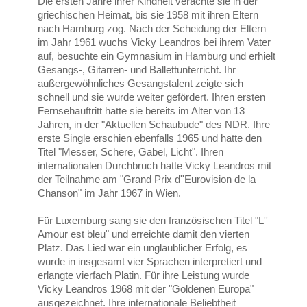
Die ersten Jahre ihrer Kindheit verachte sie in der
griechischen Heimat, bis sie 1958 mit ihren Eltern
nach Hamburg zog. Nach der Scheidung der Eltern
im Jahr 1961 wuchs Vicky Leandros bei ihrem Vater
auf, besuchte ein Gymnasium in Hamburg und erhielt
Gesangs-, Gitarren- und Ballettunterricht. Ihr
außergewöhnliches Gesangstalent zeigte sich
schnell und sie wurde weiter gefördert. Ihren ersten
Fernsehauftritt hatte sie bereits im Alter von 13
Jahren, in der "Aktuellen Schaubude" des NDR. Ihre
erste Single erschien ebenfalls 1965 und hatte den
Titel "Messer, Schere, Gabel, Licht". Ihren
internationalen Durchbruch hatte Vicky Leandros mit
der Teilnahme am "Grand Prix d''Eurovision de la
Chanson" im Jahr 1967 in Wien.
Für Luxemburg sang sie den französischen Titel "L''
Amour est bleu" und erreichte damit den vierten
Platz. Das Lied war ein unglaublicher Erfolg, es
wurde in insgesamt vier Sprachen interpretiert und
erlangte vierfach Platin. Für ihre Leistung wurde
Vicky Leandros 1968 mit der "Goldenen Europa"
ausgezeichnet. Ihre internationale Beliebtheit