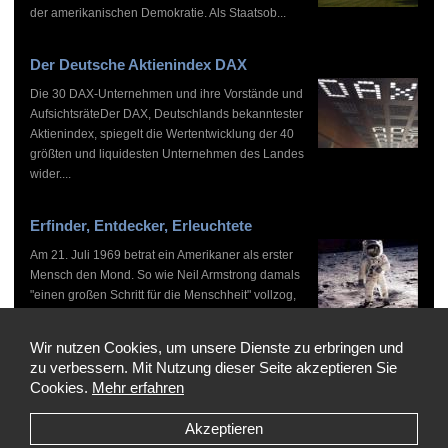
der amerikanischen Demokratie. Als Staatsob...
Der Deutsche Aktienindex DAX
Die 30 DAX-Unternehmen und ihre Vorstände und
AufsichtsräteDer DAX, Deutschlands bekanntester
Aktienindex, spiegelt die Wertentwicklung der 40
größten und liquidesten Unternehmen des Landes
wider....
Erfinder, Entdecker, Erleuchtete
Am 21. Juli 1969 betrat ein Amerikaner als erster
Mensch den Mond. So wie Neil Armstrong damals
"einen großen Schritt für die Menschheit" vollzog,
haben zahlreiche Persönlichkeiten vor und nach
ihm...
Wir nutzen Cookies, um unsere Dienste zu erbringen und
zu verbessern. Mit Nutzung dieser Seite akzeptieren Sie
Cookies.
Mehr erfahren
Akzeptieren
Copyright © 1999-2026 by WHO'S WHO, Alle Rechte vorbehalten