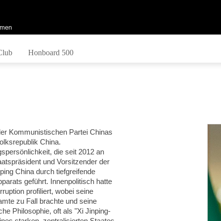
men
Club
Honboard 500
 der Kommunistischen Partei Chinas
olksrepublik China
.
spersönlichkeit, die seit 2012 an
taatspräsident und Vorsitzender der
ping China durch tiefgreifende
parats geführt. Innenpolitisch hatte
ption profiliert, wobei seine
mte zu Fall brachte und seine
che Philosophie, oft als "Xi Jinping-
nes starken, zentralisierten Staates