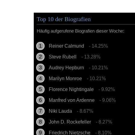
Top 10 der Biografien
Häufig aufgerufene Biografien dieser Woche:
Reiner Calmund
- 14.25%
Steve Rubell
- 13.28%
Audrey Hepburn
- 10.21%
Marilyn Monroe
- 10.21%
Florence Nightingale
- 9.92%
Manfred von Ardenne
- 9.06%
Niki Lauda
- 8.67%
John D. Rockefeller
- 8.27%
Friedrich Nietzsche
- 8.10%