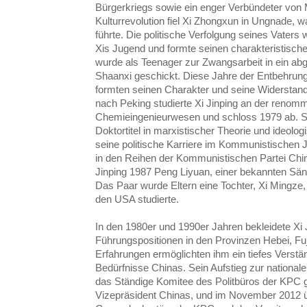
Bürgerkriegs sowie ein enger Verbündeter vo
Kulturrevolution fiel Xi Zhongxun in Ungnade, w
führte.
Die politische Verfolgung seines Vaters 
Xis Jugend und formte seinen charakteristisc
wurde als Teenager zur Zwangsarbeit in ein abg
Shaanxi geschickt. Diese Jahre der Entbehrung 
formten seinen Charakter und seine Widerstand
nach Peking studierte Xi Jinping an der renomm
Chemieingenieurwesen und schloss 1979 ab. S
Doktortitel in marxistischer Theorie und ideolo
seine politische Karriere im Kommunistischen 
in den Reihen der Kommunistischen Partei Chin
Jinping 1987 Peng Liyuan, einer bekannten Sän
Das Paar wurde Eltern eine Tochter, Xi Mingze, 
den USA studierte.
In den 1980er und 1990er Jahren bekleidete Xi
Führungspositionen in den Provinzen Hebei, Fuj
Erfahrungen ermöglichten ihm ein tiefes Verstä
Bedürfnisse Chinas. Sein Aufstieg zur national
das Ständige Komitee des Politbüros der KPC 
Vizepräsident Chinas, und im November 2012 