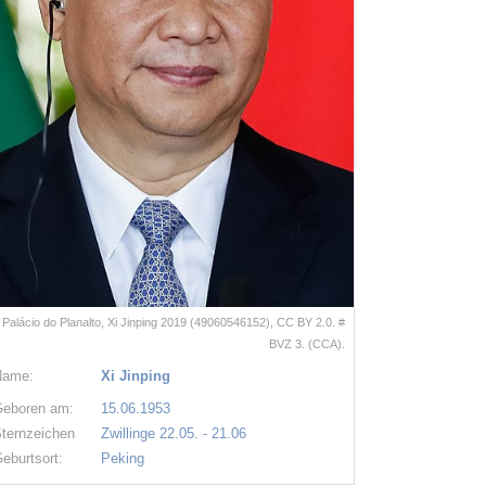
 Palácio do Planalto, Xi Jinping 2019 (49060546152), CC BY 2.0. #
BVZ 3. (CCA).
Name:
Xi Jinping
eboren am:
15.06.1953
ternzeichen
Zwillinge 22.05. - 21.06
eburtsort:
Peking