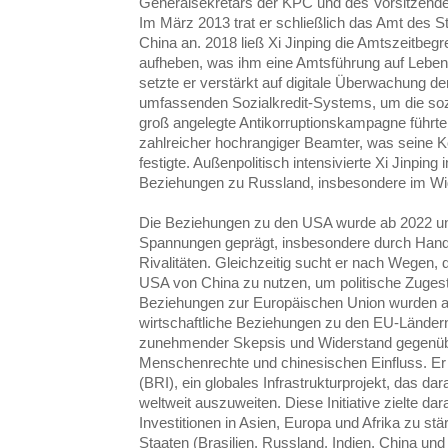
Generalsekretärs der KPC und des Vorsitzende
Im März 2013 trat er schließlich das Amt des S
China an. 2018 ließ Xi Jinping die Amtszeitbeg
aufheben, was ihm eine Amtsführung auf Lebens
setzte er verstärkt auf digitale Überwachung de
umfassenden Sozialkredit-Systems, um die sozi
groß angelegte Antikorruptionskampagne führt
zahlreicher hochrangiger Beamter, was seine Kon
festigte. Außenpolitisch intensivierte Xi Jinpin
Beziehungen zu Russland, insbesondere im Wi
Die Beziehungen zu den USA wurde ab 2022 u
Spannungen geprägt, insbesondere durch Hand
Rivalitäten. Gleichzeitig sucht er nach Wegen, d
USA von China zu nutzen, um politische Zugest
Beziehungen zur Europäischen Union wurden amb
wirtschaftliche Beziehungen zu den EU-Ländern
zunehmender Skepsis und Widerstand gegenübe
Menschenrechte und chinesischen Einfluss. Er fö
(BRI), ein globales Infrastrukturprojekt, das dar
weltweit auszuweiten. Diese Initiative zielte d
Investitionen in Asien, Europa und Afrika zu st
Staaten (Brasilien, Russland, Indien, China und