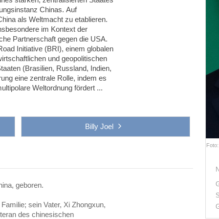
ungsinstanz Chinas. Auf
 China als Weltmacht zu etablieren.
insbesondere im Kontext der
ische Partnerschaft gegen die USA.
Road Initiative (BRI), einem globalen
wirtschaftlichen und geopolitischen
aaten (Brasilien, Russland, Indien,
rung eine zentrale Rolle, indem es
ultipolare Weltordnung fördert ...
Billy Joel
Foto:
G
hina, geboren.
S
 Familie; sein Vater, Xi Zhongxun,
G
teran des chinesischen