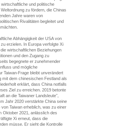
wirtschaftliche und politische
e Weltordnung zu fördern, die Chinas
lgenden Jahre waren von
litischen Rivalitäten begleitet und
ßmächten.
aftliche Abhängigkeit der USA von
u erzielen. In Europa verfolgte Xi
er die wirtschaftlichen Beziehungen
itionen und den Zugang zu
rerseits begegnete er zunehmender
nfluss und mögliche
r Taiwan-Frage bleibt unverändert
ng mit dem chinesischen Festland als
iederholt erklärt, dass China notfalls
eses Ziel zu erreichen. 2019 betonte
aft an die Taiwaner Landsleute",
Im Jahr 2020 verstärkte China seine
 von Taiwan erheblich, was zu einer
m Oktober 2021, anlässlich des
äftigte Xi erneut, dass die
rden müsse. Er sieht die Kontrolle