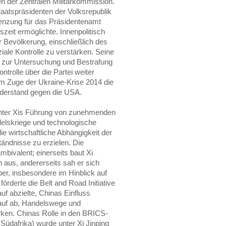
n der Zentralen Militärkommission.
taatspräsidenten der Volksrepublik
renzung für das Präsidentenamt
zeit ermöglichte. Innenpolitisch
r Bevölkerung, einschließlich des
ale Kontrolle zu verstärken. Seine
e zur Untersuchung und Bestrafung
trolle über die Partei weiter
g im Zuge der Ukraine-Krise 2014 die
derstand gegen die USA.
nter Xis Führung von zunehmenden
elskriege und technologische
ie wirtschaftliche Abhängigkeit der
ändnisse zu erzielen. Die
ivalent; einerseits baut Xi
 aus, andererseits sah er sich
r, insbesondere im Hinblick auf
rderte die Belt and Road Initiative
auf abzielte, Chinas Einfluss
arauf ab, Handelswege und
ärken. Chinas Rolle in den BRICS-
 Südafrika) wurde unter Xi Jinping