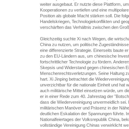
weiter ausgebaut. Er nutzte diese Plattform, um 
Kooperationen zu vertiefen und eine multipolar
Position als globale Macht stärken soll. Die fo
Handelskriegen, Technologiekonflikten und geopo
verschärften das Verhältnis zwischen den Gro
Gleichzeitig suchte Xi nach Wegen, die wirtsch
China zu nutzen, um politische Zugeständnisse z
eine differenzierte Strategie. Einerseits baute 
zu den EU-Ländern aus, um chinesische Invest
fortschrittlicher Technologie zu fördern. Ande
Skepsis und Widerstand gegen chinesischen Ei
Menschenrechtsverletzungen. Seine Haltung zu
hart. Xi Jinping betrachtet die Wiedervereinigu
unverzichtbar für die nationale Einheit und hat w
auch militärische Mittel einsetzen würde, um di
er in einer Rede zum 40. Jahrestag der "Botsch
dass die Wiedervereinigung unvermeidlich sei. 
militärischen Manöver und Präsenz in der Nähe
deutlichen Eskalation der Spannungen führte. I
Nationalfeiertages der Volksrepublik China, bekr
vollständige Vereinigung Chinas verwirklicht we