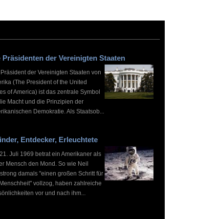
 Präsidenten der Vereinigten Staaten
 Präsident der Vereinigten Staaten von
rika (The President of the United
es of America) ist das zentrale Symbol
die Macht und die Prinzipien der
rikanischen Demokratie. Als Staatsob...
inder, Entdecker, Erleuchtete
1. Juli 1969 betrat ein Amerikaner als
ter Mensch den Mond. So wie Neil
strong damals "einen großen Schritt für
 Menschheit" vollzog, haben zahlreiche
önlichkeiten vor und nach ihm...