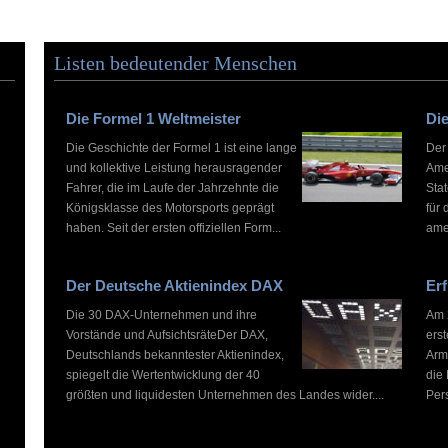
Listen bedeutender Menschen
Die Formel 1 Weltmeister
Die
Die Geschichte der Formel 1 ist eine lange
Der
und kollektive Leistung herausragender
Ame
Fahrer, die im Laufe der Jahrzehnte die
Stat
Königsklasse des Motorsports geprägt
für 
haben. Seit der ersten offiziellen Form...
ame
Der Deutsche Aktienindex DAX
Erf
Die 30 DAX-Unternehmen und ihre
Am 2
Vorstände und AufsichtsräteDer DAX,
ers
Deutschlands bekanntester Aktienindex,
Arm
spiegelt die Wertentwicklung der 40
die
größten und liquidesten Unternehmen des Landes wider....
Pers