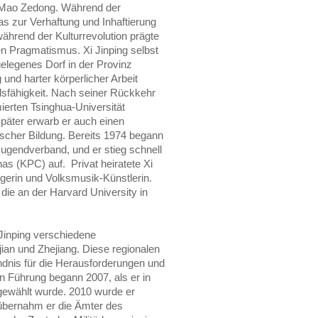
n Mao Zedong. Während der
as zur Verhaftung und Inhaftierung
während der Kulturrevolution prägte
hen Pragmatismus.
Xi Jinping selbst
elegenes Dorf in der Provinz
und harter körperlicher Arbeit
sfähigkeit. Nach seiner Rückkehr
ierten Tsinghua-Universität
päter erwarb er auch einen
gischer Bildung. Bereits 1974 begann
Jugendverband, und er stieg schnell
as (KPC) auf. Privat heiratete Xi
gerin und Volksmusik-Künstlerin.
die an der Harvard University in
 Jinping verschiedene
ian und Zhejiang. Diese regionalen
ndnis für die Herausforderungen und
en Führung begann 2007, als er in
gewählt wurde. 2010 wurde er
übernahm er die Ämter des