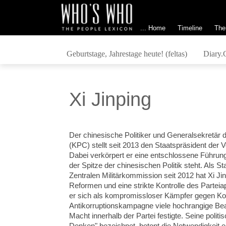
... Home
Timeline
The
Geburtstage, Jahrestage heute! (feltas)
Diary.
Xi Jinping
Der chinesische Politiker und Generalsekretär
(KPC) stellt seit
2013 den
Staatspräsident der V
Dabei
verkörpert er eine entschlossene Führung
der Spitze der chinesischen Politik steht. Als S
Zentralen Militärkommission seit 2012 hat Xi Jin
Reformen und eine strikte Kontrolle des Parteiap
er sich als kompromissloser Kämpfer gegen Korru
Antikorruptionskampagne viele hochrangige Bea
Macht innerhalb der Partei festigte. Seine politis
Denken" bezeichnet, betont die Notwendigkeit ei