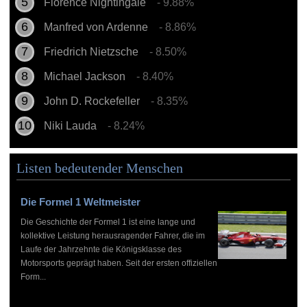
Florence Nightingale
- 9.88%
Manfred von Ardenne
- 8.86%
Friedrich Nietzsche
- 8.50%
Michael Jackson
- 8.40%
John D. Rockefeller
- 8.35%
Niki Lauda
- 8.24%
Listen bedeutender Menschen
Die Formel 1 Weltmeister
Die Geschichte der Formel 1 ist eine lange und
kollektive Leistung herausragender Fahrer, die im
Laufe der Jahrzehnte die Königsklasse des
Motorsports geprägt haben. Seit der ersten offiziellen
Form...