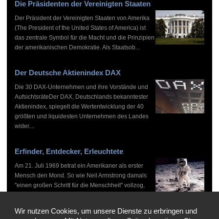
Die Präsidenten der Vereinigten Staaten
Der Präsident der Vereinigten Staaten von Amerika
(The President of the United States of America) ist
das zentrale Symbol für die Macht und die Prinzipien
der amerikanischen Demokratie. Als Staatsob...
Der Deutsche Aktienindex DAX
Die 30 DAX-Unternehmen und ihre Vorstände und
AufsichtsräteDer DAX, Deutschlands bekanntester
Aktienindex, spiegelt die Wertentwicklung der 40
größten und liquidesten Unternehmen des Landes
wider....
Erfinder, Entdecker, Erleuchtete
Am 21. Juli 1969 betrat ein Amerikaner als erster
Mensch den Mond. So wie Neil Armstrong damals
"einen großen Schritt für die Menschheit" vollzog,
haben zahlreiche Persönlichkeiten vor und nach
ihm...
Wir nutzen Cookies, um unsere Dienste zu erbringen und