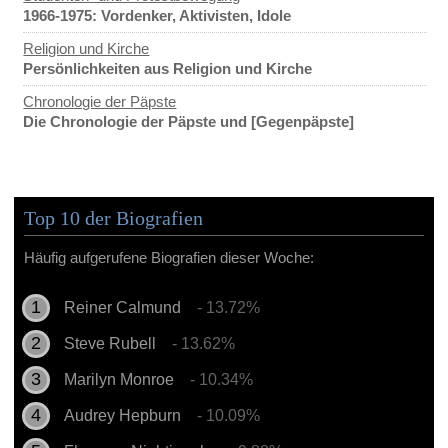
1966-1975: Vordenker, Aktivisten, Idole
Religion und Kirche
Persönlichkeiten aus Religion und Kirche
Chronologie der Päpste
Die Chronologie der Päpste und [Gegenpäpste]
Top 10 der Biografien
Häufig aufgerufene Biografien dieser Woche:
Reiner Calmund
- 13.72%
Steve Rubell
- 13.62%
Marilyn Monroe
- 10.34%
Audrey Hepburn
- 10.09%