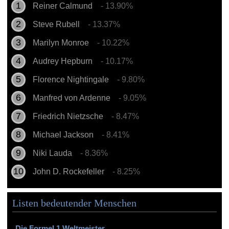
Reiner Calmund
- 13.90%
Steve Rubell
- 13.37%
Marilyn Monroe
- 10.22%
Audrey Hepburn
- 10.17%
Florence Nightingale
- 9.80%
Manfred von Ardenne
- 9.05%
Friedrich Nietzsche
- 8.47%
Michael Jackson
- 8.41%
Niki Lauda
- 8.36%
John D. Rockefeller
- 8.25%
Listen bedeutender Menschen
Die Formel 1 Weltmeister