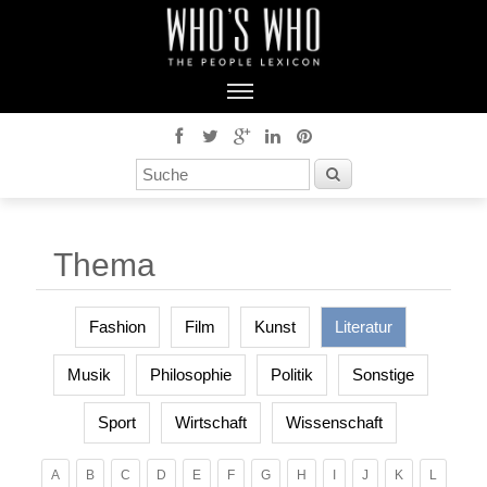
Thema
Fashion
Film
Kunst
Literatur
Musik
Philosophie
Politik
Sonstige
Sport
Wirtschaft
Wissenschaft
A
B
C
D
E
F
G
H
I
J
K
L