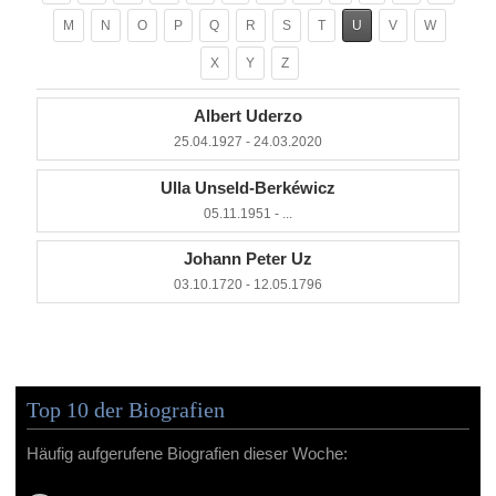
M
N
O
P
Q
R
S
T
U
V
W
X
Y
Z
Albert Uderzo
25.04.1927 - 24.03.2020
Ulla Unseld-Berkéwicz
05.11.1951 - ...
Johann Peter Uz
03.10.1720 - 12.05.1796
Top 10 der Biografien
Häufig aufgerufene Biografien dieser Woche: