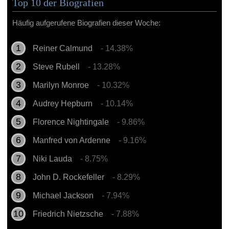
Top 10 der Biografien
Häufig aufgerufene Biografien dieser Woche:
Reiner Calmund
- 14.38%
Steve Rubell
- 13.28%
Marilyn Monroe
- 10.32%
Audrey Hepburn
- 10.14%
Florence Nightingale
- 9.86%
Manfred von Ardenne
- 9.16%
Niki Lauda
- 8.75%
John D. Rockefeller
- 8.29%
Michael Jackson
- 7.94%
Friedrich Nietzsche
- 7.88%