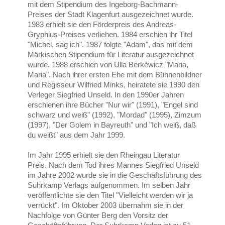
mit dem Stipendium des Ingeborg-Bachmann-
Preises der Stadt Klagenfurt ausgezeichnet wurde.
1983 erhielt sie den Förderpreis des Andreas-
Gryphius-Preises verliehen. 1984 erschien ihr Titel
"Michel, sag ich". 1987 folgte "Adam", das mit dem
Märkischen Stipendium für Literatur ausgezeichnet
wurde. 1988 erschien von Ulla Berkéwicz "Maria,
Maria". Nach ihrer ersten Ehe mit dem Bühnenbildner
und Regisseur Wilfried Minks, heiratete sie 1990 den
Verleger Siegfried Unseld. In den 1990er Jahren
erschienen ihre Bücher "Nur wir" (1991), "Engel sind
schwarz und weiß" (1992), "Mordad" (1995), Zimzum
(1997), "Der Golem in Bayreuth" und "Ich weiß, daß
du weißt" aus dem Jahr 1999.
Im Jahr 1995 erhielt sie den Rheingau Literatur
Preis. Nach dem Tod ihres Mannes Siegfried Unseld
im Jahre 2002 wurde sie in die Geschäftsführung des
Suhrkamp Verlags aufgenommen. Im selben Jahr
veröffentlichte sie den Titel "Vielleicht werden wir ja
verrückt". Im Oktober 2003 übernahm sie in der
Nachfolge von Günter Berg den Vorsitz der