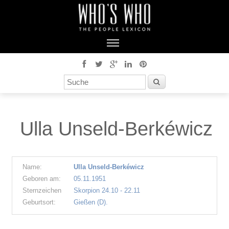
Ulla Unseld-Berkéwicz
Name:
Ulla Unseld-Berkéwicz
Geboren am:
05.11.1951
Sternzeichen
Skorpion 24.10 - 22.11
Geburtsort:
Gießen (D).