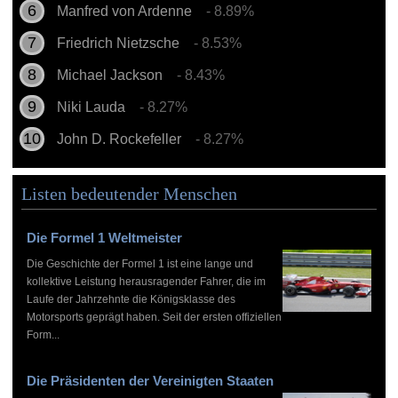
Manfred von Ardenne
- 8.89%
Friedrich Nietzsche
- 8.53%
Michael Jackson
- 8.43%
Niki Lauda
- 8.27%
John D. Rockefeller
- 8.27%
Listen bedeutender Menschen
Die Formel 1 Weltmeister
Die Geschichte der Formel 1 ist eine lange und
kollektive Leistung herausragender Fahrer, die im
Laufe der Jahrzehnte die Königsklasse des
Motorsports geprägt haben. Seit der ersten offiziellen
Form...
Die Präsidenten der Vereinigten Staaten