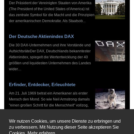
Der Präsident der Vereinigten Staaten von Amerika
(The President of the United States of America) ist
das zentrale Symbol für die Macht und die Prinzipien
der amerikanischen Demokratie. Als Staatsob...
Der Deutsche Aktienindex DAX
Die 30 DAX-Unternehmen und ihre Vorstände und
AufsichtsräteDer DAX, Deutschlands bekanntester
Aktienindex, spiegelt die Wertentwicklung der 40
größten und liquidesten Unternehmen des Landes
wider....
Erfinder, Entdecker, Erleuchtete
Am 21. Juli 1969 betrat ein Amerikaner als erster
Mensch den Mond. So wie Neil Armstrong damals
"einen großen Schritt für die Menschheit" vollzog,
haben zahlreiche Persönlichkeiten vor und nach
ihm...
Wir nutzen Cookies, um unsere Dienste zu erbringen und
zu verbessern. Mit Nutzung dieser Seite akzeptieren Sie
Cookies.
Mehr erfahren