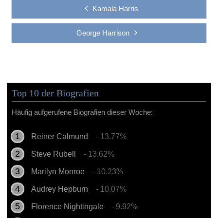
Kamala Harris
George Harrison
Top 10 der Biografien
Häufig aufgerufene Biografien dieser Woche:
Reiner Calmund
- 13.77%
Steve Rubell
- 13.62%
Marilyn Monroe
- 10.23%
Audrey Hepburn
- 10.07%
Florence Nightingale
- 9.92%