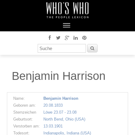
Benjamin Harrison
Name:
Benjamin Harrison
Geboren am:
20.08.1833
Sternzeichen
Löwe 23.07 - 23.08
Geburtsort:
North Bend, Ohio (USA)
Verstorben am:
13.03.1901
Todesort:
Indianapolis, Indiana (USA)