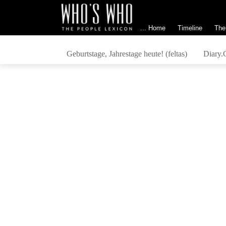
... Home
Timeline
The
Geburtstage, Jahrestage heute! (feltas)
Diary.