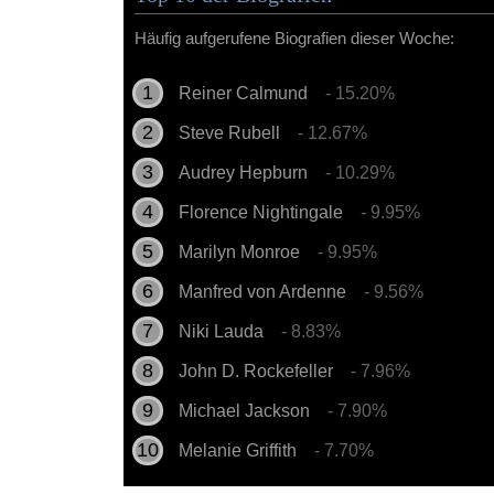
Häufig aufgerufene Biografien dieser Woche:
Reiner Calmund
- 15.20%
Steve Rubell
- 12.67%
Audrey Hepburn
- 10.29%
Florence Nightingale
- 9.95%
Marilyn Monroe
- 9.95%
Manfred von Ardenne
- 9.56%
Niki Lauda
- 8.83%
John D. Rockefeller
- 7.96%
Michael Jackson
- 7.90%
Melanie Griffith
- 7.70%