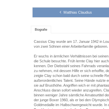
Matthias Claudius
Biografie
Cassius Clay wurde am 17. Januar 1942 in Loui
von zwei Söhnen einer Arbeiterfamilie geboren.
Er wuchs in ärmlichen Verhältnissen bei seinen E
die Schule besuchte. Früh lernte Clay hier auc
kennen. Der Diebstahl seines Fahrrads veranlas
zu nehmen, mit dessen Hilfe er sich erhoffte, 
zeigte Clay schon bald durch seine schnelle Rea
außerordentliches Talent. Seine Hände nutzte er
sie auf Brusthöhe. Angriffen wich er mit phant
Anschluss daran sofort wieder anzugreifen. Cl
binnen weniger Jahre sämtliche Amateurtitel de
der junge Boxer 1960, als er bei den Olympisc
Goldmedaille im Halbschwergewicht wurde. In d