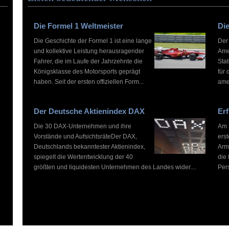
Die Formel 1 Weltmeister
Die
Die Geschichte der Formel 1 ist eine lange
Der
und kollektive Leistung herausragender
Ame
Fahrer, die im Laufe der Jahrzehnte die
Stat
Königsklasse des Motorsports geprägt
für 
haben. Seit der ersten offiziellen Form...
ame
Der Deutsche Aktienindex DAX
Erf
Die 30 DAX-Unternehmen und ihre
Am 2
Vorstände und AufsichtsräteDer DAX,
ers
Deutschlands bekanntester Aktienindex,
Arm
spiegelt die Wertentwicklung der 40
die
größten und liquidesten Unternehmen des Landes wider....
Pers