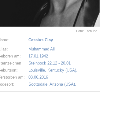
Foto: Forbune
Name:
Cassius Clay
lias:
Muhammad Ali
eboren am:
17.01.1942
ternzeichen
Steinbock 22.12 - 20.01
eburtsort:
Louisville, Kentucky (USA).
erstorben am:
03.06.2016
odesort:
Scottsdale, Arizona (USA).