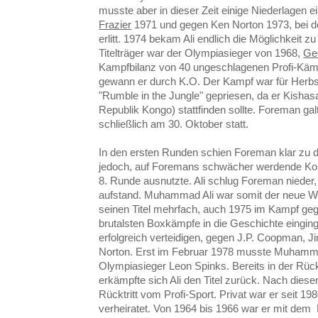
musste aber in dieser Zeit einige Niederlagen 
Frazier
1971 und gegen Ken Norton 1973, bei d
erlitt. 1974 bekam Ali endlich die Möglichkeit 
Titelträger war der Olympiasieger von 1968,
Ge
Kampfbilanz von 40 ungeschlagenen Profi-Käm
gewann er durch K.O. Der Kampf war für Herbs
"Rumble in the Jungle" gepriesen, da er Kishas
Republik Kongo) stattfinden sollte. Foreman gal
schließlich am 30. Oktober statt.
In den ersten Runden schien Foreman klar zu do
jedoch, auf Foremans schwächer werdende Kond
8. Runde ausnutzte. Ali schlug Foreman nieder
aufstand. Muhammad Ali war somit der neue Wel
seinen Titel mehrfach, auch 1975 im Kampf gege
brutalsten Boxkämpfe in die Geschichte eingin
erfolgreich verteidigen, gegen J.P. Coopman,
Norton. Erst im Februar 1978 musste Muhammad
Olympiasieger Leon Spinks. Bereits in der Rü
erkämpfte sich Ali den Titel zurück. Nach diesem
Rücktritt vom Profi-Sport. Privat war er seit 19
verheiratet. Von 1964 bis 1966 war er mit dem