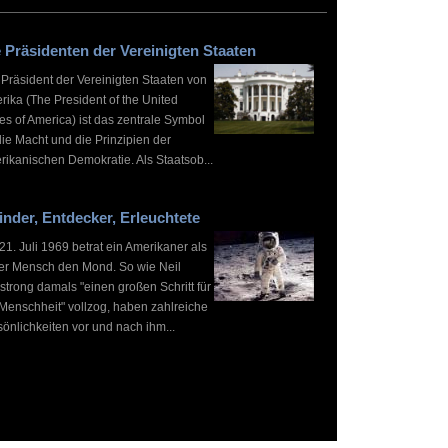
 Präsidenten der Vereinigten Staaten
 Präsident der Vereinigten Staaten von
rika (The President of the United
es of America) ist das zentrale Symbol
die Macht und die Prinzipien der
rikanischen Demokratie. Als Staatsob...
inder, Entdecker, Erleuchtete
1. Juli 1969 betrat ein Amerikaner als
ter Mensch den Mond. So wie Neil
strong damals "einen großen Schritt für
 Menschheit" vollzog, haben zahlreiche
önlichkeiten vor und nach ihm...