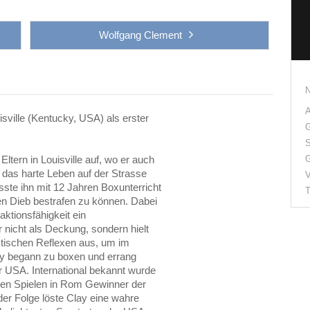
Wolfgang Clement
A
sville (Kentucky, USA) als erster
G
S
ltern in Louisville auf, wo er auch
G
h das harte Leben auf der Strasse
V
ste ihn mit 12 Jahren Boxunterricht
T
den Dieb bestrafen zu können. Dabei
ktionsfähigkeit ein
 nicht als Deckung, sondern hielt
astischen Reflexen aus, um im
ay begann zu boxen und errang
r USA. International bekannt wurde
hen Spielen in Rom Gewinner der
er Folge löste Clay eine wahre