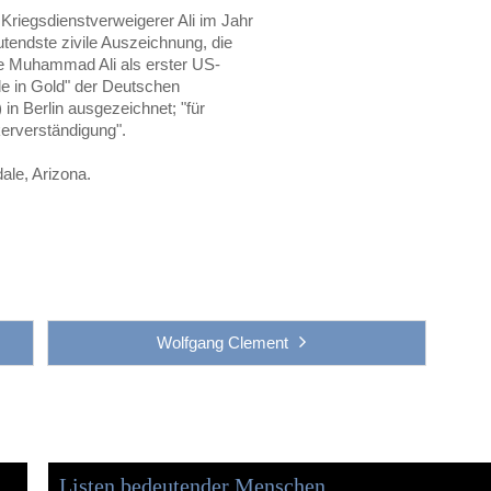
riegsdienstverweigerer Ali im Jahr
eutendste zivile Auszeichnung, die
e Muhammad Ali als erster US-
e in Gold" der Deutschen
in Berlin ausgezeichnet; "für
erverständigung".
ale, Arizona.
Wolfgang Clement
Listen bedeutender Menschen