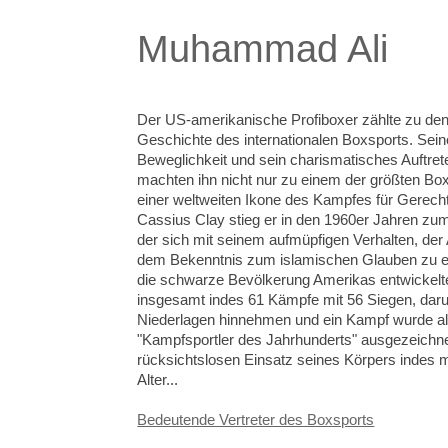
Muhammad Ali
Der US-amerikanische Profiboxer zählte zu den
Geschichte des internationalen Boxsports. Sein
Beweglichkeit und sein charismatisches Auftre
machten ihn nicht nur zu einem der größten Box
einer weltweiten Ikone des Kampfes für Gerech
Cassius Clay stieg er in den 1960er Jahren zum
der sich mit seinem aufmüpfigen Verhalten, de
dem Bekenntnis zum islamischen Glauben zu eine
die schwarze Bevölkerung Amerikas entwickelt
insgesamt indes 61 Kämpfe mit 56 Siegen, daru
Niederlagen hinnehmen und ein Kampf wurde al
"Kampfsportler des Jahrhunderts" ausgezeichn
rücksichtslosen Einsatz seines Körpers indes 
Alter...
Bedeutende Vertreter des Boxsports