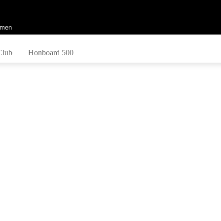
men
Club
Honboard 500