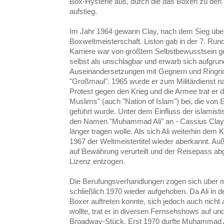
Box-Hysterie aus, durch die das Boxen zu den 
aufstieg.
Im Jahr 1964 gewann Clay, nach dem Sieg üb
Boxweltmeisterschaft. Liston gab in der 7. Rund
Karriere war von größtem Selbstbewusstsein g
selbst als unschlagbar und erwarb sich aufgrun
Auseinandersetzungen mit Gegnern und Ringr
"Großmaul". 1965 wurde er zum Militärdienst 
Protest gegen den Krieg und die Armee trat er d
Muslims" (auch "Nation of Islam") bei, die vo
geführt wurde. Unter dem Einfluss der islamist
den Namen "Muhammad Ali" an - Cassius Clay s
länger tragen wolle. Als sich Ali weiterhin dem
1967 der Weltmeistertitel wieder aberkannt. Au
auf Bewährung verurteilt und der Reisepass a
Lizenz entzogen.
Die Berufungsverhandlungen zogen sich über m
schließlich 1970 wieder aufgehoben. Da Ali in de
Boxer auftreten konnte, sich jedoch auch nicht 
wollte, trat er in diversen Fernsehshows auf un
Broadway-Stück. Erst 1970 durfte Muhammad Ali