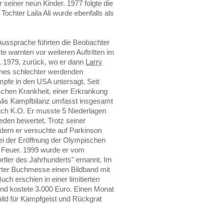
 seiner neun Kinder. 1977 folgte die
ochter Laila Ali wurde ebenfalls als
Aussprache führten die Beobachter
e warnten vor weiteren Auftritten im
r, 1979, zurück, wo er dann
Larry
eines schlechter werdenden
fe in den USA untersagt. Seit
schen Krankheit, einer Erkrankung
is Kampfbilanz umfasst insgesamt
rch K.O. Er musste 5 Niederlagen
den bewertet. Trotz seiner
ondern er versuchte auf Parkinson
i der Eröffnung der Olympischen
e Feuer. 1999 wurde er vom
tler des Jahrhunderts" ernannt. Im
furter Buchmesse einen Bildband mit
ch erschien in einer limitierten
nd kostete 3.000 Euro. Einen Monat
rbild für Kampfgeist und Rückgrat