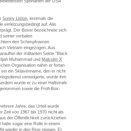
beliebtesten Sportarten der USA
er
Sonny Liston
, erstmals die
e verletzungsbedingt auf. Alis
eprägt. Der Boxer bezeichnete sich
d seiner verbalen
ichtern den Schimpfnamen
nach Vietnam eingezogen. Aus
araufhin der militanten Sekte "Black
n Elijah Muhammad und
Malcolm X
ischen Organisation nahm er fortan
ei ein Sklavenname, den er nicht
 Kriegsdienst verweigerte, wurde ihm
ßerdem wurde er zu einer Haftstrafe
bgenommen sowie die Profi-Box-
ehrere Jahre, das Urteil wurde
r Zeit von 1967 bis 1970 nicht als
aus der Öffentlichkeit zurückziehen
d hatte sogar eine Rolle in einem
 wieder in den Ring steigen. Er