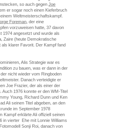
einstecken, so auch gegen
Joe
em er sogar noch einen Kieferbruch
zu einem Weltmeisterschaftskampf.
orge Foreman
, der eine
pfen vorzuweisen hatte, 37 davon
t 1974 angesetzt und wurde als
a, Zaire (heute Demokratische
t als klarer Favorit. Der Kampf fand
minieren, Alis Strategie war es
ition zu bauen, was er dann in der
, der nicht wieder vom Ringboden
tmeister. Danach verteidigte er
n Joe Frazier, der als einer der
g. Auch 1976 konnte er den WM-Titel
 Jimmy Young, Richard Dunn und Ken
 Ali seinen Titel abgeben, an den
ckrunde im September 1978
 Kampf erklärte Ali offiziell seinen
86 in vierter Ehe mit Lonnie Williams
 Fotomodell Sonji Roi, danach von