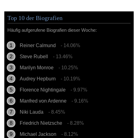
Top 10 der Biografien
Häufig aufgerufene Biografien dieser Woche:
Reiner Calmund
- 14.06%
Steve Rubell
- 13.46%
Marilyn Monroe
- 10.25%
Audrey Hepburn
- 10.19%
Florence Nightingale
- 9.97%
Manfred von Ardenne
- 9.16%
Niki Lauda
- 8.45%
Friedrich Nietzsche
- 8.28%
Michael Jackson
- 8.12%