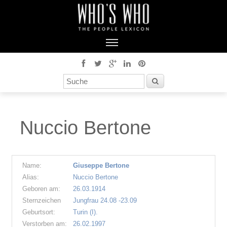
Nuccio Bertone
Name:
Giuseppe Bertone
Alias:
Nuccio Bertone
Geboren am:
26.03.1914
Sternzeichen
Jungfrau 24.08 -23.09
Geburtsort:
Turin (I).
Verstorben am:
26.02.1997