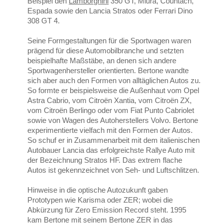
Beispiel den
Lamborghini
350 GT, Miura, Countach,
Espada sowie den Lancia Stratos oder Ferrari Dino
308 GT 4.
Seine Formgestaltungen für die Sportwagen waren
prägend für diese Automobilbranche und setzten
beispielhafte Maßstäbe, an denen sich andere
Sportwagenhersteller orientierten. Bertone wandte
sich aber auch den Formen von alltäglichen Autos zu.
So formte er beispielsweise die Außenhaut vom Opel
Astra Cabrio, vom Citroën Xantia, vom Citroën ZX,
vom Citroën Berlingo oder vom Fiat Punto Cabriolet
sowie von Wagen des Autoherstellers Volvo. Bertone
experimentierte vielfach mit den Formen der Autos.
So schuf er in Zusammenarbeit mit dem italienischen
Autobauer Lancia das erfolgreichste Rallye Auto mit
der Bezeichnung Stratos HF. Das extrem flache
Autos ist gekennzeichnet von Seh- und Luftschlitzen.
Hinweise in die optische Autozukunft gaben
Prototypen wie Karisma oder ZER; wobei die
Abkürzung für Zero Emission Record steht. 1995
kam Bertone mit seinem Bertone ZER in das