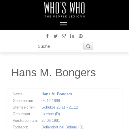
Hans M. Bongers
Name:
Hans M. Bongers
Geboren am:
05.12.1898
Sternzeichen
Schütze 23.11 - 21.12
Geburtsort:
Itzehoe (D).
Verstorben am:
23.06.1981
Todesort:
Bollendorf bei Bitburg (D).