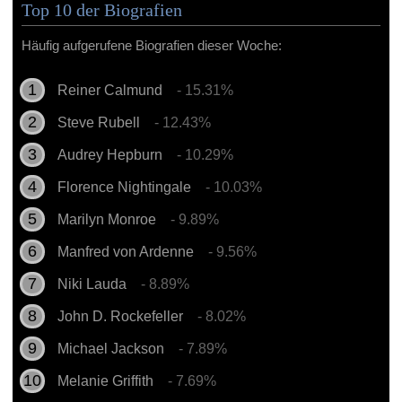
Top 10 der Biografien
Häufig aufgerufene Biografien dieser Woche:
Reiner Calmund
- 15.31%
Steve Rubell
- 12.43%
Audrey Hepburn
- 10.29%
Florence Nightingale
- 10.03%
Marilyn Monroe
- 9.89%
Manfred von Ardenne
- 9.56%
Niki Lauda
- 8.89%
John D. Rockefeller
- 8.02%
Michael Jackson
- 7.89%
Melanie Griffith
- 7.69%