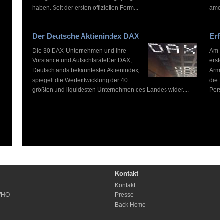
haben. Seit der ersten offiziellen Form...
ame
Der Deutsche Aktienindex DAX
Erf
Die 30 DAX-Unternehmen und ihre
Am 2
Vorstände und AufsichtsräteDer DAX,
ers
Deutschlands bekanntester Aktienindex,
Arm
spiegelt die Wertentwicklung der 40
die
größten und liquidesten Unternehmen des Landes wider....
Pers
Kontakt
Kontakt
WHO
Presse
Back Home