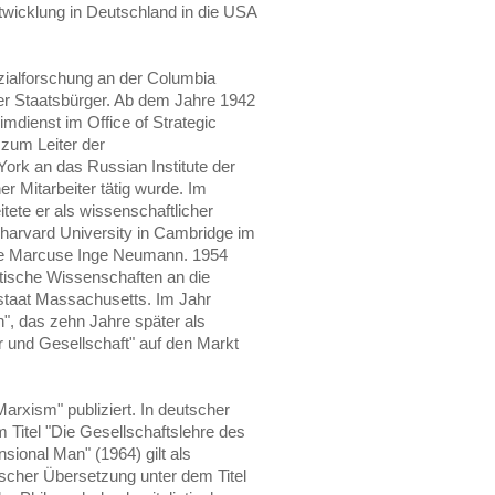
twicklung in Deutschland in die USA
ozialforschung an der Columbia
er Staatsbürger. Ab dem Jahre 1942
dienst im Office of Strategic
 zum Leiter der
ork an das Russian Institute der
er Mitarbeiter tätig wurde. Im
tete er als wissenschaftlicher
harvard University in Cambridge im
te Marcuse Inge Neumann. 1954
itische Wissenschaften an die
staat Massachusetts. Im Jahr
n", das zehn Jahre später als
r und Gesellschaft" auf den Markt
arxism" publiziert. In deutscher
Titel "Die Gesellschaftslehre des
ional Man" (1964) gilt als
scher Übersetzung unter dem Titel