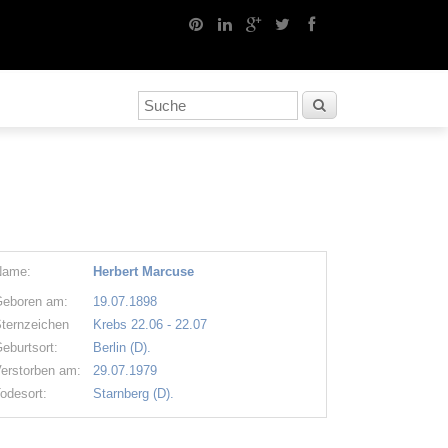
Name:
Herbert Marcuse
eboren am:
19.07.1898
ternzeichen
Krebs 22.06 - 22.07
eburtsort:
Berlin (D).
erstorben am:
29.07.1979
odesort:
Starnberg (D).