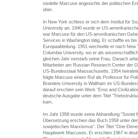
siedelte Marcuse angesichts der politischen En
über.
In New York schloss er sich dem Institut für S
University an. 1940 wurde er US-amerikanisch
war Marcuse für den US-amerikanischen Geheim
Services in Washington tätig. Er schaffte es bis
Europaabteilung. 1951 wechselte er nach New Y
Columbia University, wo er als wissenschaftlich
gleichen Jahr verstarb seine Frau. Danach arbei
Mitarbeiter am Russian Research Center der G
US-Bundesstaat Massachusetts. 1954 heirate
folgte Marcuse einem Ruf als Professor für Pol
Brandeis-University in Waltham im US-Bundes
darauf erschien sein Werk "Eros and Civilizatio
deutsche Ausgabe unter dem Titel "Triebstruktu
kam.
Im Jahr 1958 wurde seine Abhandlung "Soviet M
Übersetzung erschien das Buch 1958 unter dem 
sowjetischen Marxismus". Der Titel "One-Dimens
Hauptwerk Marcuses. Er erschien 1967 in deut