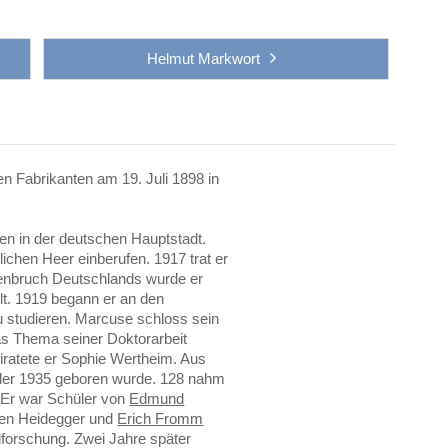
Helmut Markwort
n Fabrikanten am 19. Juli 1898 in
sen in der deutschen Hauptstadt.
ichen Heer einberufen. 1917 trat er
enbruch Deutschlands wurde er
lt. 1919 begann er an den
zu studieren. Marcuse schloss sein
as Thema seiner Doktorarbeit
iratete er Sophie Wertheim. Aus
 der 1935 geboren wurde. 128 nahm
 Er war Schüler von
Edmund
ben Heidegger und
Erich Fromm
alforschung. Zwei Jahre später