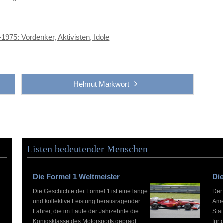
975: Vordenker, Aktivisten, Idole
Helmut Markwort
Listen bedeutender Menschen
Die Formel 1 Weltmeister
Die
Die Geschichte der Formel 1 ist eine lange
Der
und kollektive Leistung herausragender
Ame
Fahrer, die im Laufe der Jahrzehnte die
Stat
Königsklasse des Motorsports geprägt
für 