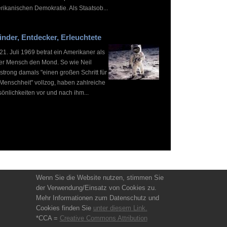
rikanischen Demokratie. Als Staatsob...
inder, Entdecker, Erleuchtete
1. Juli 1969 betrat ein Amerikaner als
ter Mensch den Mond. So wie Neil
strong damals "einen großen Schritt für
 Menschheit" vollzog, haben zahlreiche
önlichkeiten vor und nach ihm...
Wenn Sie die Website nutzen, stimmen Sie
der Verwendung/Einsatz von Cookies zu.
Mehr Informationen zum Datenschutz und
Cookies finden Sie
unter diesem Link.
*CCA =
Creative Commons Attribution