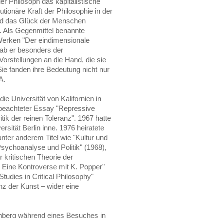
der Philosoph das kapitalistische
tionäre Kraft der Philosophie in der
t und das Glück der Menschen
. Als Gegenmittel benannte
Werken "Der eindimensionale
gab er besonders der
orstellungen an die Hand, die sie
 Sie fanden ihre Bedeutung nicht nur
A.
ie Universität von Kalifornien in
l beachteter Essay "Repressive
ik der reinen Toleranz". 1967 hatte
sität Berlin inne. 1976 heiratete
ter anderem Titel wie "Kultur und
Psychoanalyse und Politik" (1968),
r kritischen Theorie der
? Eine Kontroverse mit K. Popper"
Studies in Critical Philosophy"
z der Kunst – wider eine
rnberg während eines Besuches in