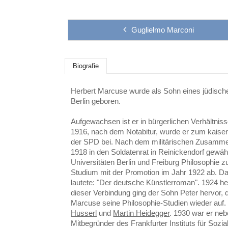
Guglielmo Marconi
Biografie
Herbert Marcuse wurde als Sohn eines jüdische
Berlin geboren.
Aufgewachsen ist er in bürgerlichen Verhältnis
1916, nach dem Notabitur, wurde er zum kaiserl
der SPD bei. Nach dem militärischen Zusamm
1918 in den Soldatenrat in Reinickendorf gewäh
Universitäten Berlin und Freiburg Philosophie 
Studium mit der Promotion im Jahr 1922 ab. D
lautete: "Der deutsche Künstlerroman". 1924 he
dieser Verbindung ging der Sohn Peter hervor,
Marcuse seine Philosophie-Studien wieder auf.
Husserl
und
Martin Heidegger
. 1930 war er ne
Mitbegründer des Frankfurter Instituts für Sozi