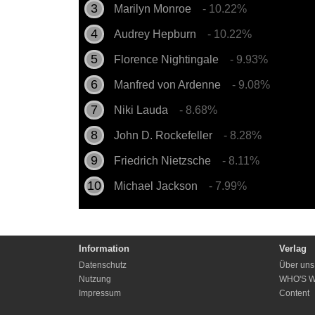
Marilyn Monroe
- 10.22%
Audrey Hepburn
- 10.22%
Florence Nightingale
- 9.93%
Manfred von Ardenne
- 9.08%
Niki Lauda
- 8.68%
John D. Rockefeller
- 8.28%
Friedrich Nietzsche
- 8.11%
Michael Jackson
- 7.99%
Information
Verlag
Datenschutz
Über uns
Nutzung
WHO'S 
Impressum
Content