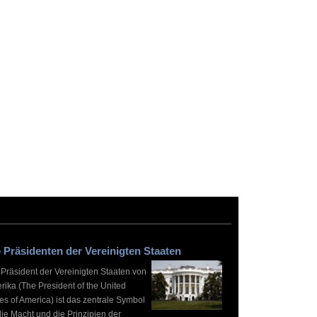
 Präsidenten der Vereinigten Staaten
 Präsident der Vereinigten Staaten von
rika (The President of the United
es of America) ist das zentrale Symbol
die Macht und die Prinzipien der