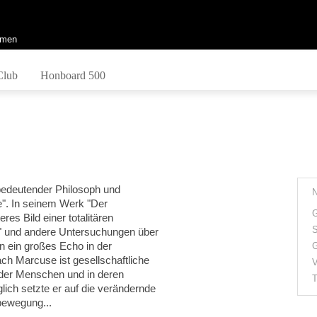
men
Club
Honboard 500
bedeutender Philosoph und
le". In seinem Werk "Der
G
es Bild einer totalitären
S
z" und andere Untersuchungen über
n ein großes Echo in der
G
h Marcuse ist gesellschaftliche
V
der Menschen und in deren
T
ch setzte er auf die verändernde
bewegung...