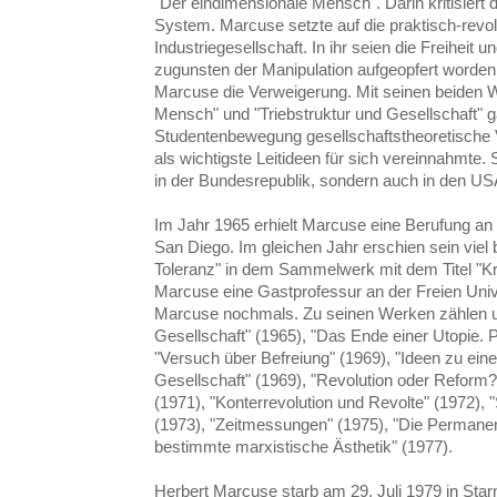
"Der eindimensionale Mensch". Darin kritisiert 
System. Marcuse setzte auf die praktisch-revolu
Industriegesellschaft. In ihr seien die Freihei
zugunsten der Manipulation aufgeopfert worden
Marcuse die Verweigerung. Mit seinen beiden 
Mensch" und "Triebstruktur und Gesellschaft" 
Studentenbewegung gesellschaftstheoretische V
als wichtigste Leitideen für sich vereinnahmte.
in der Bundesrepublik, sondern auch in den US
Im Jahr 1965 erhielt Marcuse eine Berufung an d
San Diego. Im gleichen Jahr erschien sein vie
Toleranz" in dem Sammelwerk mit dem Titel "Krit
Marcuse eine Gastprofessur an der Freien Univer
Marcuse nochmals. Zu seinen Werken zählen un
Gesellschaft" (1965), "Das Ende einer Utopie. 
"Versuch über Befreiung" (1969), "Ideen zu eine
Gesellschaft" (1969), "Revolution oder Reform
(1971), "Konterrevolution und Revolte" (1972), "
(1973), "Zeitmessungen" (1975), "Die Permanen
bestimmte marxistische Ästhetik" (1977).
Herbert Marcuse starb am 29. Juli 1979 in Sta