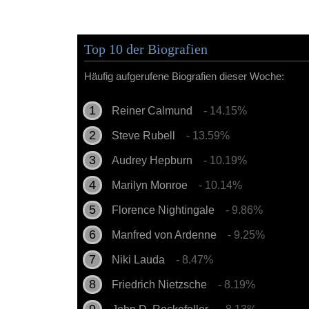
Top 10 der Biografien
Häufig aufgerufene Biografien dieser Woche:
Reiner Calmund
- 14.15%
Steve Rubell
- 13.59%
Audrey Hepburn
- 10.19%
Marilyn Monroe
- 10.14%
Florence Nightingale
- 9.86%
Manfred von Ardenne
- 9.25%
Niki Lauda
- 8.47%
Friedrich Nietzsche
- 8.19%