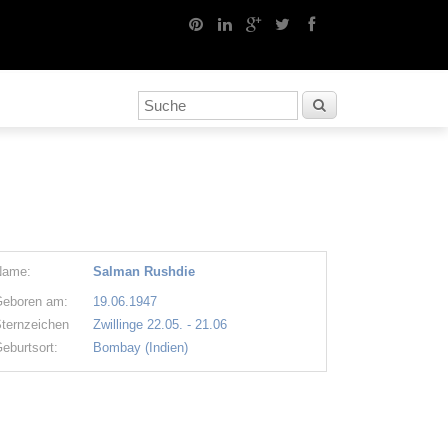
Name:
Salman Rushdie
eboren am:
19.06.1947
ternzeichen
Zwillinge 22.05. - 21.06
eburtsort:
Bombay (Indien)