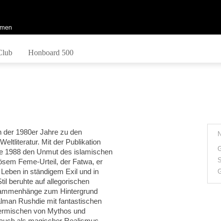
men
Club
Honboard 500
inn der 1980er Jahre zu den
ltliteratur. Mit der Publikation
G
ie 1988 den Unmut des islamischen
S
ösem Feme-Urteil, der Fatwa, er
Leben in ständigem Exil und in
G
l beruhte auf allegorischen
Zusammenhänge zum Hintergrund
lman Rushdie mit fantastischen
Vermischen von Mythos und
n auch als magischer Realismus