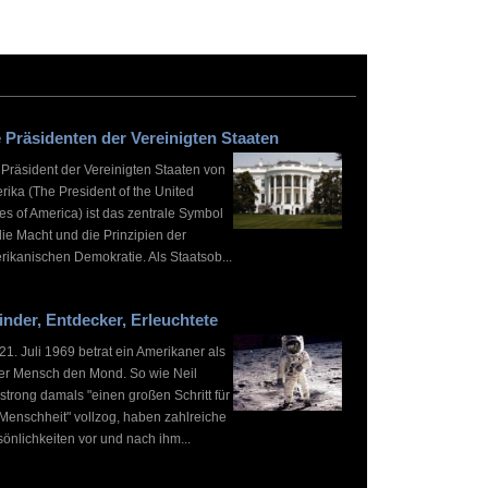
 Präsidenten der Vereinigten Staaten
 Präsident der Vereinigten Staaten von
rika (The President of the United
es of America) ist das zentrale Symbol
die Macht und die Prinzipien der
rikanischen Demokratie. Als Staatsob...
inder, Entdecker, Erleuchtete
1. Juli 1969 betrat ein Amerikaner als
ter Mensch den Mond. So wie Neil
strong damals "einen großen Schritt für
 Menschheit" vollzog, haben zahlreiche
önlichkeiten vor und nach ihm...