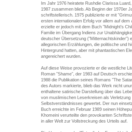
Im Jahr 1976 heiratete Rushdie Clarissa Luard, 
1987 zusammen blieb. Ab Beginn der 1970er Ja
schriftstellerisch. 1975 publizierte er mit "Gr
ersten internationalen Erfolg vor allem auf de
erzielte er jedoch mit dem Buch "Midnight’s Chi
Familie im Übergang Indiens zur Unabhängigkei
deutscher Übersetzung ("Mitternachtskinder") e
allegorischen Erzählungen, die politische un
Hintergrund hatten, aber mit phantastischen E
angereichert wurden.
Auf diese Weise provozierte er die westliche Li
Roman "Shame", der 1983 auf Deutsch erschi
1988 die Publikation seines Romans "The Satan
des Autors markierte, blieb das Werk nicht unum
enthaltene satirische Darstellung über das Le
von muslimischen Leserkreisen als Verletzung i
Selbstverständnisses gewertet. Der nun einset
Buch erreichte im Februar 1989 seinen Höhepun
Khomeini verurteilte den provokanten Schriftst
in aller Welt zur Vollstreckung des Urteils auf.