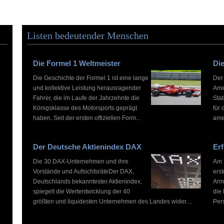
Listen bedeutender Menschen
Die Formel 1 Weltmeister
Die
Die Geschichte der Formel 1 ist eine lange
Der
und kollektive Leistung herausragender
Ame
Fahrer, die im Laufe der Jahrzehnte die
Stat
Königsklasse des Motorsports geprägt
für 
haben. Seit der ersten offiziellen Form...
ame
Der Deutsche Aktienindex DAX
Erf
Die 30 DAX-Unternehmen und ihre
Am 2
Vorstände und AufsichtsräteDer DAX,
ers
Deutschlands bekanntester Aktienindex,
Arm
spiegelt die Wertentwicklung der 40
die
größten und liquidesten Unternehmen des Landes wider....
Pers