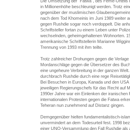
Die Umsetzung der "Fatwa", des Feme-Urteils K
in Millionenhöhe beschleunigt werden. Trotz ei
gegenüber der muslimischen Glaubensgemeinsch
nach dem Tod Khomeinis im Juni 1989 weiter a
gegen Rushdie sogar noch verdoppelt. Die an
Schriftsteller fortan zu einem Leben unter Poli
wechselnden, geheimgehaltenen Wohnorten. 198
amerikanische Schriftstellerin Marianne Wiggins 
Trennung von 1993 mit ihm teilte.
Trotz zahlreicher Drohungen gegen die Verlage 
Mordanschläge gegen die Übersetzer des Buchs
eine ungeheure Verbreitung in der ganzen Welt
durchbrach Rushdie durch eine rege Reisetätigkei
Bei Besuchen in Europa, Kanada und den USA t
jeweiligen Regierungschefs für das Recht auf Me
1990er Jahre war ein Einlenken der iranischen
internationalen Protesten gegen die Fatwa erke
Teheran nun zunehmend auf Distanz gingen.
Demgegenüber hielten fundamentalistisch-islam
unvermindert an dem Todesurteil fest. 1998 bez
einer UNO-Versammlung den Fall Rushdie als 