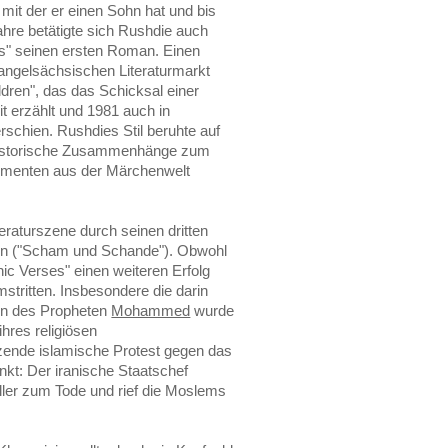
mit der er einen Sohn hat und bis
hre betätigte sich Rushdie auch
imus" seinen ersten Roman. Einen
m angelsächsischen Literaturmarkt
ldren", das das Schicksal einer
t erzählt und 1981 auch in
rschien. Rushdies Stil beruhte auf
d historische Zusammenhänge zum
lementen aus der Märchenwelt
teraturszene durch seinen dritten
en ("Scham und Schande"). Obwohl
ic Verses" einen weiteren Erfolg
stritten. Insbesondere die darin
ben des Propheten
Mohammed
wurde
hres religiösen
zende islamische Protest gegen das
kt: Der iranische Staatschef
eller zum Tode und rief die Moslems