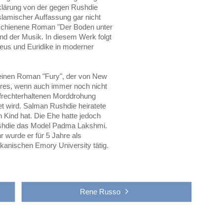
Erklärung von der gegen Rushdie
islamischer Auffassung gar nicht
schienene Roman "Der Boden unter
nd der Musik. In diesem Werk folgt
eus und Euridike in moderner
seinen Roman "Fury", der von New
teres, wenn auch immer noch nicht
ufrechterhaltenen Morddrohung
et wird. Salman Rushdie heiratete
in Kind hat. Die Ehe hatte jedoch
Rushdie das Model Padma Lakshmi.
 wurde er für 5 Jahre als
kanischen Emory University tätig.
Rene Russo