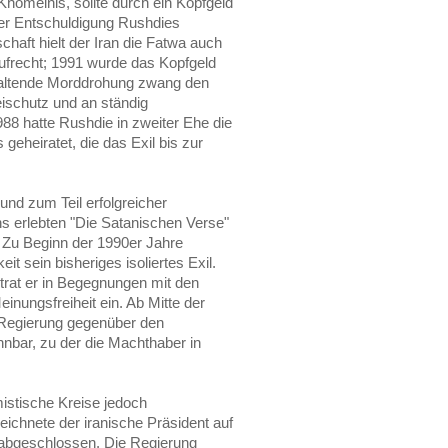
homeinis, sollte durch ein Kopfgeld
ner Entschuldigung Rushdies
aft hielt der Iran die Fatwa auch
ufrecht; 1991 wurde das Kopfgeld
haltende Morddrohung zwang den
zeischutz und an ständig
8 hatte Rushdie in zweiter Ehe die
geheiratet, die das Exil bis zur
und zum Teil erfolgreicher
 erlebten "Die Satanischen Verse"
. Zu Beginn der 1990er Jahre
t sein bisheriges isoliertes Exil.
rat er in Begegnungen mit den
inungsfreiheit ein. Ab Mitte der
 Regierung gegenüber den
nnbar, zu der die Machthaber in
istische Kreise jedoch
eichnete der iranische Präsident auf
abgeschlossen. Die Regierung