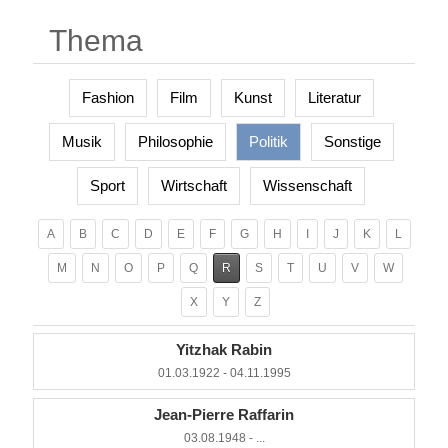
Thema
Fashion
Film
Kunst
Literatur
Musik
Philosophie
Politik
Sonstige
Sport
Wirtschaft
Wissenschaft
A
B
C
D
E
F
G
H
I
J
K
L
M
N
O
P
Q
R
S
T
U
V
W
X
Y
Z
Yitzhak Rabin
01.03.1922 - 04.11.1995
Jean-Pierre Raffarin
03.08.1948 - ...