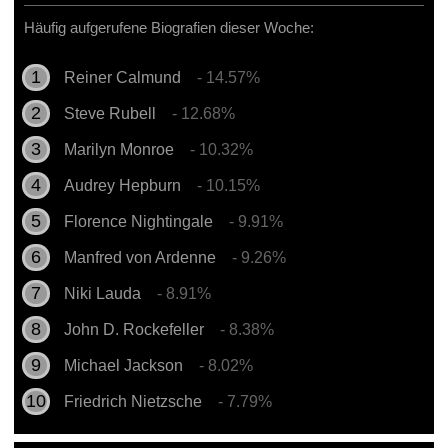
Häufig aufgerufene Biografien dieser Woche:
Reiner Calmund
- 14.57%
Steve Rubell
- 12.68%
Marilyn Monroe
- 10.32%
Audrey Hepburn
- 10.15%
Florence Nightingale
- 9.91%
Manfred von Ardenne
- 9.26%
Niki Lauda
- 8.91%
John D. Rockefeller
- 8.38%
Michael Jackson
- 8.02%
Friedrich Nietzsche
- 7.79%