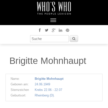
Brigitte Mohnhaupt
Name:
Brigitte Mohnhaupt
Geboren am:
24.06.1949
Sternzeichen
Krebs 22.06 - 22.07
Geburtsort:
Rheinberg (D).