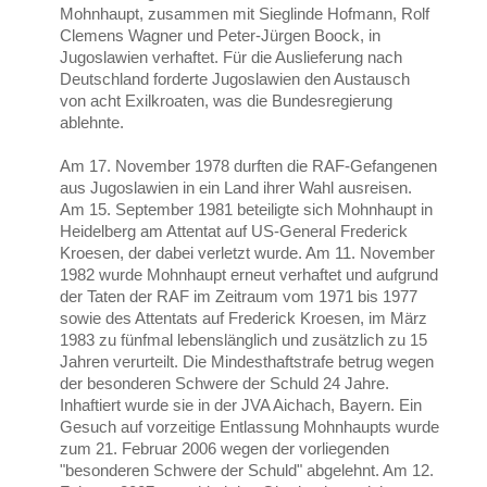
Mohnhaupt, zusammen mit Sieglinde Hofmann, Rolf
Clemens Wagner und Peter-Jürgen Boock, in
Jugoslawien verhaftet. Für die Auslieferung nach
Deutschland forderte Jugoslawien den Austausch
von acht Exilkroaten, was die Bundesregierung
ablehnte.
Am 17. November 1978 durften die RAF-Gefangenen
aus Jugoslawien in ein Land ihrer Wahl ausreisen.
Am 15. September 1981 beteiligte sich Mohnhaupt in
Heidelberg am Attentat auf US-General Frederick
Kroesen, der dabei verletzt wurde. Am 11. November
1982 wurde Mohnhaupt erneut verhaftet und aufgrund
der Taten der RAF im Zeitraum vom 1971 bis 1977
sowie des Attentats auf Frederick Kroesen, im März
1983 zu fünfmal lebenslänglich und zusätzlich zu 15
Jahren verurteilt. Die Mindesthaftstrafe betrug wegen
der besonderen Schwere der Schuld 24 Jahre.
Inhaftiert wurde sie in der JVA Aichach, Bayern. Ein
Gesuch auf vorzeitige Entlassung Mohnhaupts wurde
zum 21. Februar 2006 wegen der vorliegenden
"besonderen Schwere der Schuld" abgelehnt. Am 12.