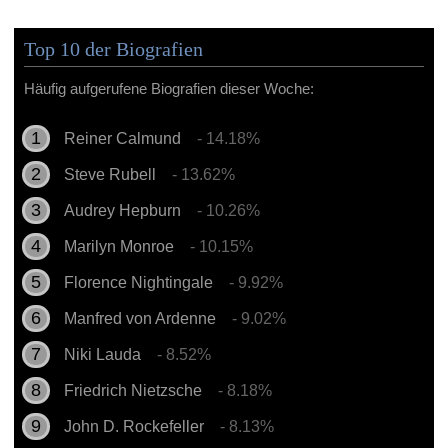
Top 10 der Biografien
Häufig aufgerufene Biografien dieser Woche:
Reiner Calmund
- 14.18%
Steve Rubell
- 13.62%
Audrey Hepburn
- 10.26%
Marilyn Monroe
- 10.15%
Florence Nightingale
- 9.92%
Manfred von Ardenne
- 9.02%
Niki Lauda
- 8.52%
Friedrich Nietzsche
- 8.18%
John D. Rockefeller
- 8.13%