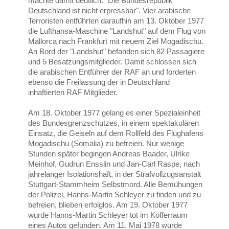
machte damit deutlich: "Die Bundesrepublik
Deutschland ist nicht erpressbar". Vier arabische
Terroristen entführten daraufhin am 13. Oktober 1977
die Lufthansa-Maschine "Landshut" auf dem Flug von
Mallorca nach Frankfurt mit neuem Ziel Mogadischu.
An Bord der "Landshut" befanden sich 82 Passagiere
und 5 Besatzungsmitglieder. Damit schlossen sich
die arabischen Entführer der RAF an und forderten
ebenso die Freilassung der in Deutschland
inhaftierten RAF Mitglieder.
Am 18. Oktober 1977 gelang es einer Spezialeinheit
des Bundesgrenzschutzes, in einem spektakulären
Einsatz, die Geiseln auf dem Rollfeld des Flughafens
Mogadischu (Somalia) zu befreien. Nur wenige
Stunden später begingen Andreas Baader, Ulrike
Meinhof, Gudrun Ensslin und Jan-Carl Raspe, nach
jahrelanger Isolationshaft, in der Strafvollzugsanstalt
Stuttgart-Stammheim Selbstmord. Alle Bemühungen
der Polizei, Hanns-Martin Schleyer zu finden und zu
befreien, blieben erfolglos. Am 19. Oktober 1977
wurde Hanns-Martin Schleyer tot im Kofferraum
eines Autos gefunden. Am 11. Mai 1978 wurde