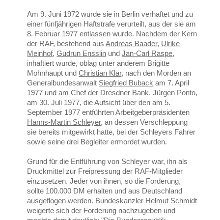
Am 9. Juni 1972 wurde sie in Berlin verhaftet und zu
einer fünfjährigen Haftstrafe verurteilt, aus der sie am
8. Februar 1977 entlassen wurde. Nachdem der Kern
der RAF, bestehend aus
Andreas Baader
,
Ulrike
Meinhof
,
Gudrun Ensslin
und
Jan-Carl Raspe
,
inhaftiert wurde, oblag unter anderem Brigitte
Mohnhaupt und
Christian Klar
, nach den Morden an
Generalbundesanwalt
Siegfried Buback
am 7. April
1977 und am Chef der Dresdner Bank,
Jürgen Ponto
,
am 30. Juli 1977, die Aufsicht über den am 5.
September 1977 entführten Arbeitgeberpräsidenten
Hanns-Martin Schleyer
, an dessen Verschleppung
sie bereits mitgewirkt hatte, bei der Schleyers Fahrer
sowie seine drei Begleiter ermordet wurden.
Grund für die Entführung von Schleyer war, ihn als
Druckmittel zur Freipressung der RAF-Mitglieder
einzusetzen. Jeder von ihnen, so die Forderung,
sollte 100.000 DM erhalten und aus Deutschland
ausgeflogen werden. Bundeskanzler
Helmut Schmidt
weigerte sich der Forderung nachzugeben und