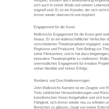
Respekt, sondern auch Bewunderung eingebrach
sich auch in seiner Mode und seinem Lebensstil
originell sind. Er ist ein Künstler, der sich nich
immer wieder überrascht und inspiriert.
Engagement für die Kunst
Malkovichs Engagement für die Kunst geht weit
hinaus. Er ist ein leidenschaftlicher Verfechter 
verschiedenen Theaterprojekten engagiert, sowo
Regisseur und Produzent. Sein Beitrag zur The
seine Filmkarriere, und er hat dazu beigetragen
innovative Theaterprojekte zu realisieren. Malk
unermüdliches Engagement für kreative Projekte
seiner Identität und seines Erfolgs.
Resilienz und Durchhaltevermögen
John Malkovichs Karriere ist ein Zeugnis von 
Trotz zahlreicher Herausforderungen und Rücks
künstlerischen Vision festgehalten und sich kont
Fähigkeit, sich immer wieder neu zu erfinden u
Bereichen zu glänzen, zeugt von seiner Entsc