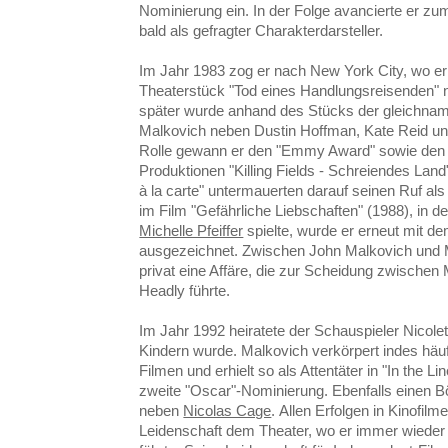
Nominierung ein. In der Folge avancierte er zu
bald als gefragter Charakterdarsteller.
Im Jahr 1983 zog er nach New York City, wo e
Theaterstück "Tod eines Handlungsreisenden"
später wurde anhand des Stücks der gleichnami
Malkovich neben Dustin Hoffman, Kate Reid und
Rolle gewann er den "Emmy Award" sowie den "
Produktionen "Killing Fields - Schreiendes Lan
à la carte" untermauerten darauf seinen Ruf als 
im Film "Gefährliche Liebschaften" (1988), in 
Michelle Pfeiffer
spielte, wurde er erneut mit d
ausgezeichnet. Zwischen John Malkovich und Mi
privat eine Affäre, die zur Scheidung zwischen
Headly führte.
Im Jahr 1992 heiratete der Schauspieler Nicolet
Kindern wurde. Malkovich verkörpert indes häu
Filmen und erhielt so als Attentäter in "In the L
zweite "Oscar"-Nominierung. Ebenfalls einen Bö
neben
Nicolas Cage
. Allen Erfolgen in Kinofil
Leidenschaft dem Theater, wo er immer wieder