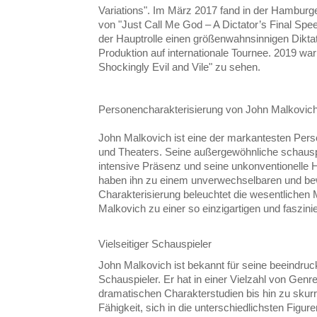
Variations". Im März 2017 fand in der Hamburg
von "Just Call Me God – A Dictator’s Final Spee
der Hauptrolle einen größenwahnsinnigen Diktat
Produktion auf internationale Tournee. 2019 war
Shockingly Evil and Vile" zu sehen.
Personencharakterisierung von John Malkovic
John Malkovich ist eine der markantesten Per
und Theaters. Seine außergewöhnliche schauspi
intensive Präsenz und seine unkonventionelle
haben ihn zu einem unverwechselbaren und be
Charakterisierung beleuchtet die wesentlichen 
Malkovich zu einer so einzigartigen und faszin
Vielseitiger Schauspieler
John Malkovich ist bekannt für seine beeindruck
Schauspieler. Er hat in einer Vielzahl von Genres
dramatischen Charakterstudien bis hin zu skur
Fähigkeit, sich in die unterschiedlichsten Figu