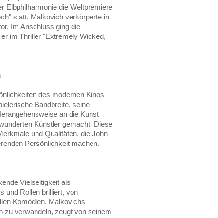
er Elbphilharmonie die Weltpremiere
ch" statt. Malkovich verkörperte in
or. Im Anschluss ging die
 er im Thriller "Extremely Wicked,
h
sönlichkeiten des modernen Kinos
elerische Bandbreite, seine
 Herangehensweise an die Kunst
wunderten Künstler gemacht. Diese
Merkmale und Qualitäten, die John
ierenden Persönlichkeit machen.
ende Vielseitigkeit als
 und Rollen brilliert, von
rilen Komödien. Malkovichs
ren zu verwandeln, zeugt von seinem