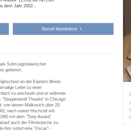
s dem Jahr 2002...
Benoît Mandelbrot
als Sohn jugoslawischer
ois geboren.
ghschool an der Eastern Illinois
amalige Liebe zu einer
enfach zu wechseln und er widmete
s "Steppenwolf Theatre" in Chicago
G
t, von denen Malkovich über 20
S
82, nach seiner Hochzeit mit
 1985 mit dem "Tony Award"
G
arauf auch der Filmbranche zu.
te ihm sofort eine "Oscar"-