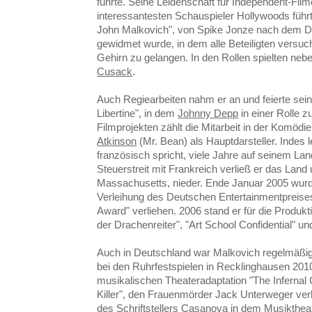
führte. Seine Leidenschaft für Independent-Film
interessantesten Schauspieler Hollywoods führ
John Malkovich", von Spike Jonze nach dem D
gewidmet wurde, in dem alle Beteiligten versuc
Gehirn zu gelangen. In den Rollen spielten ne
Cusack
.
Auch Regiearbeiten nahm er an und feierte sei
Libertine", in dem
Johnny Depp
in einer Rolle 
Filmprojekten zählt die Mitarbeit in der Komödi
Atkinson
(Mr. Bean) als Hauptdarsteller. Indes l
französisch spricht, viele Jahre auf seinem Lan
Steuerstreit mit Frankreich verließ er das Land
Massachusetts, nieder. Ende Januar 2005 wur
Verleihung des Deutschen Entertainmentpreise
Award" verliehen. 2006 stand er für die Produ
der Drachenreiter", "Art School Confidential" u
Auch in Deutschland war Malkovich regelmäßig
bei den Ruhrfestspielen in Recklinghausen 2010,
musikalischen Theateradaptation "The Infernal
Killer", den Frauenmörder Jack Unterweger verkö
des Schriftstellers Casanova in dem Musikthe