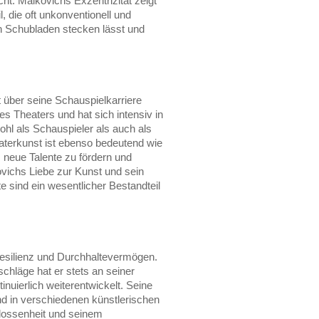
t. Malkovichs Exzentrizität zeigt
, die oft unkonventionell und
t in Schubladen stecken lässt und
 über seine Schauspielkarriere
des Theaters und hat sich intensiv in
hl als Schauspieler als auch als
aterkunst ist ebenso bedeutend wie
, neue Talente zu fördern und
ovichs Liebe zur Kunst und sein
 sind ein wesentlicher Bestandteil
Resilienz und Durchhaltevermögen.
chläge hat er stets an seiner
inuierlich weiterentwickelt. Seine
nd in verschiedenen künstlerischen
hlossenheit und seinem