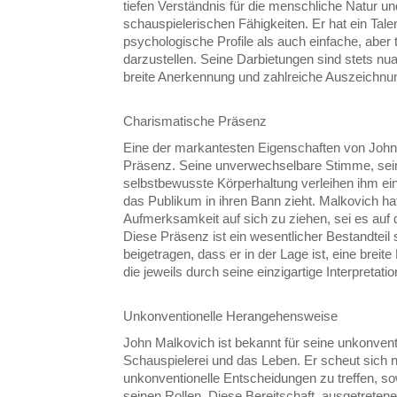
tiefen Verständnis für die menschliche Natur 
schauspielerischen Fähigkeiten. Er hat ein Tal
psychologische Profile als auch einfache, aber 
darzustellen. Seine Darbietungen sind stets nua
breite Anerkennung und zahlreiche Auszeichnun
Charismatische Präsenz
Eine der markantesten Eigenschaften von John
Präsenz. Seine unverwechselbare Stimme, sein
selbstbewusste Körperhaltung verleihen ihm ei
das Publikum in ihren Bann zieht. Malkovich hat 
Aufmerksamkeit auf sich zu ziehen, sei es auf
Diese Präsenz ist ein wesentlicher Bestandteil
beigetragen, dass er in der Lage ist, eine breit
die jeweils durch seine einzigartige Interpreta
Unkonventionelle Herangehensweise
John Malkovich ist bekannt für seine unkonven
Schauspielerei und das Leben. Er scheut sich 
unkonventionelle Entscheidungen zu treffen, sow
seinen Rollen. Diese Bereitschaft, ausgetreten