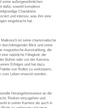
und seine außergewöhnlichen
ent dafür, sowohl komplexe
tiefgründige Charaktere
nciert und intensiv, was ihm eine
gen eingebracht hat.
 Malkovich ist seine charismatische
 durchdringender Blick und seine
ne magnetische Ausstrahlung, die
eine natürliche Fähigkeit, die
 der Bühne oder vor der Kamera.
 seines Erfolges und hat dazu
e Palette von Rollen zu verkörpern,
tion zum Leben erweckt werden.
tionelle Herangehensweise an die
nicht, Risiken einzugehen und
ohl in seiner Karriere als auch in
e Pfade zu verlassen und neue