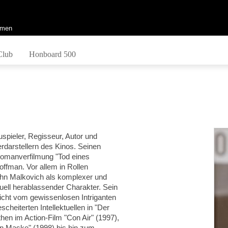
men
Club
Honboard 500
pieler, Regisseur, Autor und
rdarstellern des Kinos. Seinen
 Romanverfilmung "Tod eines
ffman. Vor allem in Rollen
hn Malkovich als komplexer und
ktuell herablassender Charakter. Sein
icht vom gewissenlosen Intriganten
cheiterten Intellektuellen in "Der
en im Action-Film "Con Air" (1997),
en Maske" (1998) bis hin zum