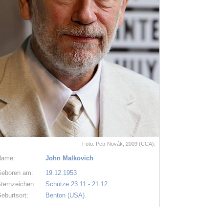
Foto: Petr Novák, 2009 (CCA).
Name:
John Malkovich
eboren am:
19.12.1953
ternzeichen
Schütze 23.11 - 21.12
eburtsort:
Benton (USA).