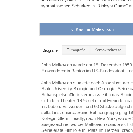
sympathischen Schurken in "Ripley’s Game" au
Kasimir Malewitsch
Filmografie
Kontaktadresse
Biografie
John Malkovich wurde am 19. Dezember 1953 
Einwanderer in Benton im US-Bundesstaat Illin
John Malkovich studierte nach Abschluss der Hi
State University Biologie und Ökologie. Seine d
Schauspielschülerin veranlasste ihn das Studi
sich dem Theater. 1976 rief er mit Freunden da
ins Leben. Es wurden rund 60 Stücke aufgeführ
selbst inszenierte. Seine Bühnengruppe ging 19
Kollegin Glenn Headly, nach New York, wo sie
ausgezeichnet wurde. Malkovich wandte sich d
Seine erste Filmrolle in "Platz im Herzen" brach