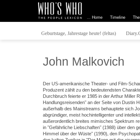
... Home
Timeline
The
Geburtstage, Jahrestage heute! (feltas)
Diary.
John Malkovich
Der US-amerikanische Theater- und Film-Schaus
Produzent zählt zu den bedeutendsten Charakte
Durchbruch feierte er 1985 in der Arthur Miller
Handlungsreisenden" an der Seite von Dustin Ho
außerhalb des Mainstreams behauptete sich Jo
abgründiger, meist hochintelligenter und intelle
außerordentlich breites mimisches Spektrum re
in "Gefährliche Liebschaften" (1988) über den ges
Himmel über der Wüste" (1990), den Psychopath
den kalten Zyniker in "Der Mann mit der eisern