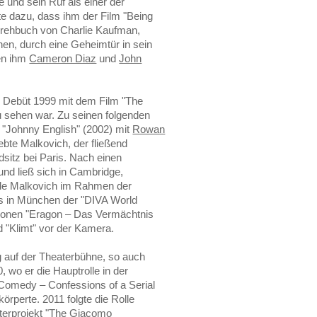
e und sein Ruf als einer der
te dazu, dass ihm der Film "Being
rehbuch von Charlie Kaufman,
hen, durch eine Geheimtür in sein
ben ihm
Cameron Diaz
und
John
n Debüt 1999 mit dem Film "The
zu sehen war. Zu seinen folgenden
e "Johnny English" (2002) mit
Rowan
ebte Malkovich, der fließend
dsitz bei Paris. Nach einen
 und ließ sich in Cambridge,
de Malkovich im Rahmen der
s in München der "DIVA World
ktionen "Eragon – Das Vermächtnis
nd "Klimt" vor der Kamera.
 auf der Theaterbühne, so auch
 wo er die Hauptrolle in der
 Comedy – Confessions of a Serial
rperte. 2011 folgte die Rolle
aterprojekt "The Giacomo