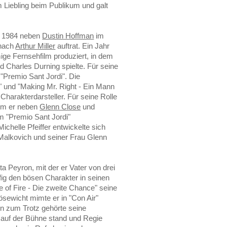
m Liebling beim Publikum und galt
r 1984 neben
Dustin Hoffman
im
 nach
Arthur Miller
auftrat. Ein Jahr
ge Fernsehfilm produziert, in dem
 Charles Durning spielte. Für seine
Premio Sant Jordi". Die
d" und "Making Mr. Right - Ein Mann
Charakterdarsteller. Für seine Rolle
dem er neben
Glenn Close
und
em "Premio Sant Jordi"
chelle Pfeiffer entwickelte sich
 Malkovich und seiner Frau Glenn
ta Peyron, mit der er Vater von drei
fig den bösen Charakter in seinen
ine of Fire - Die zweite Chance" seine
sewicht mimte er in "Con Air"
men zum Trotz gehörte seine
 auf der Bühne stand und Regie