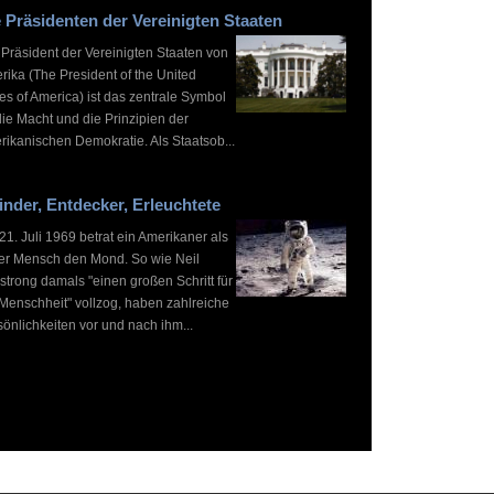
 Präsidenten der Vereinigten Staaten
 Präsident der Vereinigten Staaten von
rika (The President of the United
es of America) ist das zentrale Symbol
die Macht und die Prinzipien der
rikanischen Demokratie. Als Staatsob...
inder, Entdecker, Erleuchtete
1. Juli 1969 betrat ein Amerikaner als
ter Mensch den Mond. So wie Neil
strong damals "einen großen Schritt für
 Menschheit" vollzog, haben zahlreiche
önlichkeiten vor und nach ihm...