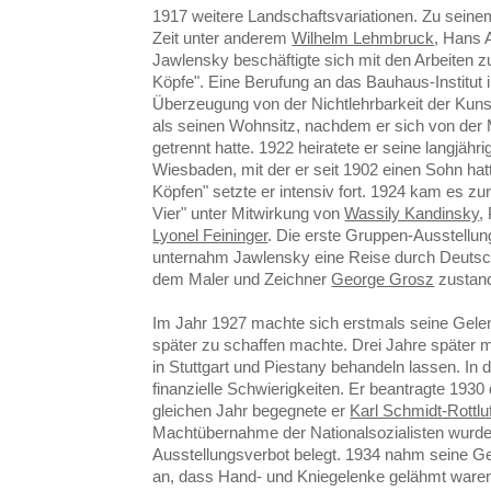
1917 weitere Landschaftsvariationen. Zu seine
Zeit unter anderem
Wilhelm Lehmbruck
, Hans 
Jawlensky beschäftigte sich mit den Arbeiten zu
Köpfe". Eine Berufung an das Bauhaus-Institut 
Überzeugung von der Nichtlehrbarkeit der Kun
als seinen Wohnsitz, nachdem er sich von der
getrennt hatte. 1922 heiratete er seine langjäh
Wiesbaden, mit der er seit 1902 einen Sohn hat
Köpfen" setzte er intensiv fort. 1924 kam es z
Vier" unter Mitwirkung von
Wassily Kandinsky
,
Lyonel Feininger
. Die erste Gruppen-Ausstellun
unternahm Jawlensky eine Reise durch Deutsch
dem Maler und Zeichner
George Grosz
zustan
Im Jahr 1927 machte sich erstmals seine Gele
später zu schaffen machte. Drei Jahre später 
in Stuttgart und Piestany behandeln lassen. In di
finanzielle Schwierigkeiten. Er beantragte 1930
gleichen Jahr begegnete er
Karl Schmidt-Rottluf
Machtübernahme der Nationalsozialisten wurd
Ausstellungsverbot belegt. 1934 nahm seine 
an, dass Hand- und Kniegelenke gelähmt waren.