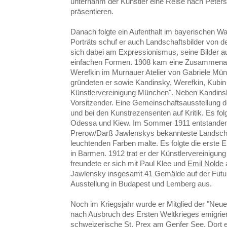
unternahm der Künstler eine Reise nach Petersb
präsentieren.
Danach folgte ein Aufenthalt im bayerischen W
Porträts schuf er auch Landschaftsbilder von d
sich dabei am Expressionismus, seine Bilder a
einfachen Formen. 1908 kam eine Zusammenar
Werefkin im Murnauer Atelier von Gabriele Mün
gründeten er sowie Kandinsky, Werefkin, Kubin
Künstlervereinigung München". Neben Kandins
Vorsitzender. Eine Gemeinschaftsausstellung d
und bei den Kunstrezensenten auf Kritik. Es fol
Odessa und Kiew. Im Sommer 1911 entstanden 
Prerow/Darß Jawlenskys bekannteste Landschafts
leuchtenden Farben malte. Es folgte die erste 
in Barmen. 1912 trat er der Künstlervereinigung "
freundete er sich mit Paul Klee und
Emil Nolde
a
Jawlensky insgesamt 41 Gemälde auf der Futur
Ausstellung in Budapest und Lemberg aus.
Noch im Kriegsjahr wurde er Mitglied der "Ne
nach Ausbruch des Ersten Weltkrieges emigriert
schweizerische St. Prex am Genfer See. Dort e