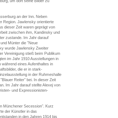
urg, um dort seine Bilder zu
asserburg an der Inn. Neben
er Region. Jawlensky orientierte
us dieser Zeit waren geprägt von
beit zwischen ihm, Kandinsky und
ter zustande. Im Jahr darauf
 und Münter die "Neue
ky wurde Jawlensky Zweiter
er Vereinigung stieß beim Publikum
gten im Jahr 1910 Ausstellungen in
während eines Aufenthaltes in
bilder, die er in stark-
Einzelausstellung in der Ruhmeshalle
Blauer Reiter" bei. In dieser Zeit
n. Im Jahr darauf stellte Alexej von
isten- und Expressionisten-
uen Münchener Secession". Kurz
e der Künstler in das
ntstanden in den Jahren 1914 bis