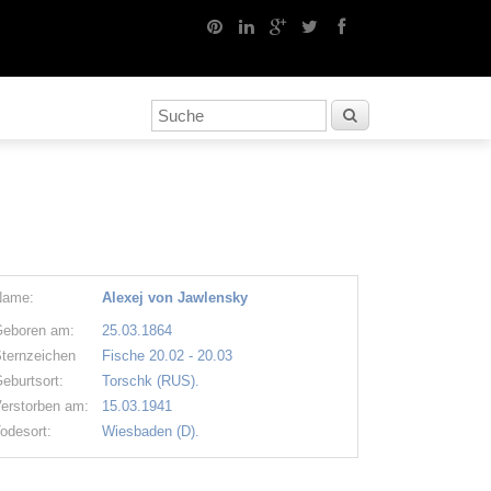
Name:
Alexej von Jawlensky
eboren am:
25.03.1864
ternzeichen
Fische 20.02 - 20.03
eburtsort:
Torschk (RUS).
erstorben am:
15.03.1941
odesort:
Wiesbaden (D).