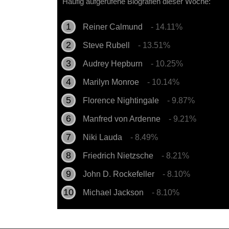
Häufig aufgerufene Biografien dieser Woche:
Reiner Calmund
- 14.11%
Steve Rubell
- 13.51%
Audrey Hepburn
- 10.25%
Marilyn Monroe
- 10.14%
Florence Nightingale
- 9.87%
Manfred von Ardenne
- 9.21%
Niki Lauda
- 8.49%
Friedrich Nietzsche
- 8.21%
John D. Rockefeller
- 8.10%
Michael Jackson
- 8.10%