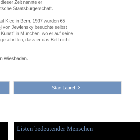
 dieser Zeit nannte er
eutsche Staatsbürgerschaft.
ul Klee
in Bern. 1937 wurden 65
exej von Jewlensky besuchte selbst
te Kunst" in München, wo er auf seine
tgeschritten, dass er das Bett nicht
in Wiesbaden.
Stan Laurel
Listen bedeutender Menschen