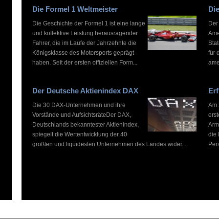
Die Formel 1 Weltmeister
Die
Die Geschichte der Formel 1 ist eine lange
Der
und kollektive Leistung herausragender
Ame
Fahrer, die im Laufe der Jahrzehnte die
Stat
Königsklasse des Motorsports geprägt
für 
haben. Seit der ersten offiziellen Form...
ame
Der Deutsche Aktienindex DAX
Erf
Die 30 DAX-Unternehmen und ihre
Am 2
Vorstände und AufsichtsräteDer DAX,
ers
Deutschlands bekanntester Aktienindex,
Arm
spiegelt die Wertentwicklung der 40
die
größten und liquidesten Unternehmen des Landes wider....
Pers