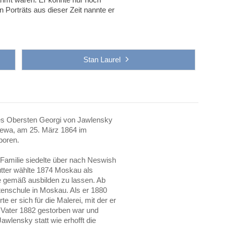
en Porträts aus dieser Zeit nannte er
Stan Laurel
des Obersten Georgi von Jawlensky
ewa, am 25. März 1864 im
boren.
 Familie siedelte über nach Neswish
utter wählte 1874 Moskau als
ie gemäß ausbilden zu lassen. Ab
tenschule in Moskau. Als er 1880
e er sich für die Malerei, mit der er
r Vater 1882 gestorben war und
Jawlensky statt wie erhofft die