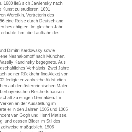
. 1889 ließ sich Jawlensky nach
 Kunst zu studieren. 1891
on Werefkin, Vertreterin des
96 eine Reise durch Deutschland,
n besichtigten. Im gleichen Jahr
 erlaubte ihm, die Laufbahn des
und Dimitri Kardowsky sowie
elene Nesnakomoff nach München.
Wassily Kandinsky
begegnete. Aus
dschaftliches Verhältnis. Zwei Jahre
Nach seiner Rückkehr fing Alexej von
02 fertigte er zahlreiche Aktstudien
chen auf den österreichischen Maler
 oberbayerischen Reichertshausen
ndschaft zu einigen Gemälden. Im
 Werken an der Ausstellung im
ierte er in den Jahren 1905 und 1905
incent van Gogh und
Henri Matisse
.
g, und dessen Bilder im Stil des
 zeitweise maßgeblich. 1906