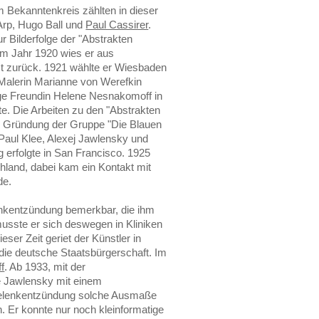
m Bekanntenkreis zählten in dieser
Arp, Hugo Ball und
Paul Cassirer
.
r Bilderfolge der "Abstrakten
im Jahr 1920 wies er aus
st zurück. 1921 wählte er Wiesbaden
 Malerin Marianne von Werefkin
rige Freundin Helene Nesnakomoff in
te. Die Arbeiten zu den "Abstrakten
ur Gründung der Gruppe "Die Blauen
 Paul Klee, Alexej Jawlensky und
g erfolgte in San Francisco. 1925
land, dabei kam ein Kontakt mit
de.
nkentzündung bemerkbar, die ihm
musste er sich deswegen in Kliniken
eser Zeit geriet der Künstler in
 die deutsche Staatsbürgerschaft. Im
f
. Ab 1933, mit der
e Jawlensky mit einem
Gelenkentzündung solche Ausmaße
 Er konnte nur noch kleinformatige