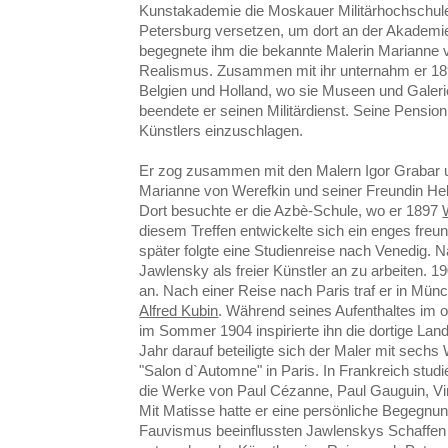
Kunstakademie die Moskauer Militärhochschule
Petersburg versetzen, um dort an der Akademie
begegnete ihm die bekannte Malerin Marianne v
Realismus. Zusammen mit ihr unternahm er 18
Belgien und Holland, wo sie Museen und Galerie
beendete er seinen Militärdienst. Seine Pension
Künstlers einzuschlagen.
Er zog zusammen mit den Malern Igor Grabar 
Marianne von Werefkin und seiner Freundin H
Dort besuchte er die Azbè-Schule, wo er 1897
diesem Treffen entwickelte sich ein enges freun
später folgte eine Studienreise nach Venedig. 
Jawlensky als freier Künstler an zu arbeiten. 19
an. Nach einer Reise nach Paris traf er in Mün
Alfred Kubin
. Während seines Aufenthaltes im
im Sommer 1904 inspirierte ihn die dortige La
Jahr darauf beteiligte sich der Maler mit sechs
"Salon d`Automne" in Paris. In Frankreich stud
die Werke von Paul Cézanne, Paul Gauguin, V
Mit Matisse hatte er eine persönliche Begegnun
Fauvismus beeinflussten Jawlenskys Schaffen