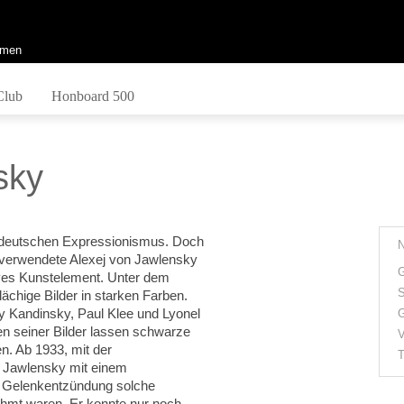
men
Club
Honboard 500
sky
s deutschen Expressionismus. Doch
 verwendete Alexej von Jawlensky
G
ives Kunstelement. Unter dem
S
lächige Bilder in starken Farben.
y Kandinsky, Paul Klee und Lyonel
G
len seiner Bilder lassen schwarze
V
n. Ab 1933, mit der
T
e Jawlensky mit einem
e Gelenkentzündung solche
hmt waren. Er konnte nur noch