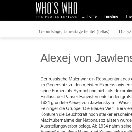
... Home
Timeline
The
Geburtstage, Jahrestage heute! (feltas)
Diary.
Alexej von Jawlen
Der russische Maler war ein Repräsentant de
im Gegensatz zu den meisten Expressionisten
seine Farben als Symbol und nicht als dekorat
Einfluss der Pariser Fauvisten entstanden großf
1924 gründete Alexej von Jawlensky mit Wassil
Feininger die Gruppe "Die Blauen Vier". Bei vie
Konturen die Leuchtkraft noch stärker erscheine
Machtübernahme der Nationalsozialisten wurd
Ausstellungsverbot belegt. Ab 1934 nahm sein
Ausmaße an, dass Hand- und Kniegelenke gelä