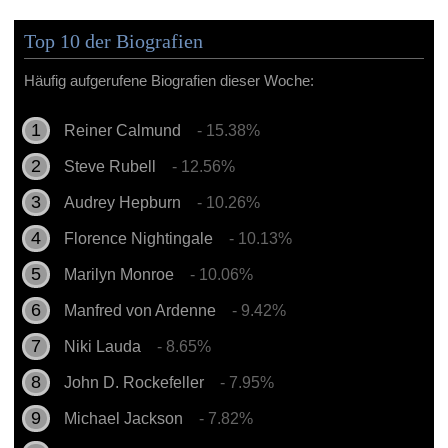
Top 10 der Biografien
Häufig aufgerufene Biografien dieser Woche:
Reiner Calmund
- 15.38%
Steve Rubell
- 12.56%
Audrey Hepburn
- 10.26%
Florence Nightingale
- 10.13%
Marilyn Monroe
- 10.06%
Manfred von Ardenne
- 9.42%
Niki Lauda
- 8.65%
John D. Rockefeller
- 7.95%
Michael Jackson
- 7.82%