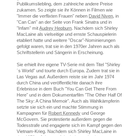
Publikumsliebling, dem zahlreiche andere Preise
zukamen. So zeigte sie ihr Können in Filmen wie
"Immer die verflixten Frauen" neben
David Niven
, in
"Can Can" an der Seite von Frank Sinatra und in
"Infam" mit
Audrey Hepburn
. Nachdem sich Shirley
MacLaine als vielseitige und ernste Schauspielerin
etabliert hatte und weitere "Oscar"-Nominierungen
gefolgt waren, trat sie in den 1970er Jahren auch als
Schriftstellerin und Sängerin in Erscheinung.
Sie erhielt ihre eigene TV-Serie mit dem Titel "Shirley
´s World" und tourte durch Europa. Zudem trat sie in
Las Vegas auf. Außerdem reiste sie im Jahr 1974
durch China und veröffentlichte danach ihre
Erlebnisse in dem Buch "You Can Get There From
Here" und in dem Dokumentarfilm "The Other Half Of
The Sky: A China Memoir". Auch als Wahlkämpferin
setzte sie sich ein und machte Stimmung in
Kampagnen für
Robert Kennedy
und George
McGovern. Sie protestierte außerdem gegen die
Todesstrafe und engagierte sich im Kampf gegen den
Vietnam-Krieg. Nachdem sich Shirley MacLaine in