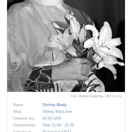
Foto: Roland Godefroy, 1987 (CCA).
Name:
Shirley Beaty
Alias:
Shirley MacLaine
Geboren am:
24.04.1934
Sternzeichen
Stier 21.04 - 21.05
Geburtsort:
Richmond (USA).