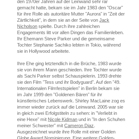
den 1970er Jahren auf der Leinwand sehr rar
gemacht hatte, bekam sie im Jahr 1983 den "Oscar"
für ihre Rolle als autoritäre Mutter "Aurora" in "Zeit der
Zärtlichkeit", in dem sie an der Seite von
Jack
Nicholson
spielte. Durch ihre zahlreichen
Engagements litt vor allen Dingen das Familienleben.
Ihr Ehemann Steve Parker und die gemeinsame
Tochter Stephanie Sachiko lebten in Tokio, während
sie in Hollywood arbeitete.
Ihre Ehe ging letztendlich in die Brüche, 1983 wurde
sie von ihrem Mann geschieden. Ihre Tochter wurde
als Sachi Parker selbst Schauspielerin. 1993 drehte
sie den Film "Tess und ihr Bodyguard". Auf den "49.
Internationalen Filmfestspielen" in Berlin bekam sie
im Jahr 1999 den "Goldenen Bären" für ihr
künstlerisches Lebenswerk. Shirley MacLaine zog es
immer wieder zurück auf die Leinwand. 2005 war sie
in gleich zwei Erfolgstiteln zu sehen: in "Verliebt in
eine Hexe" mit
Nicole Kidman
und in "In den Schuhen
meiner Schwester" mit
Cameron Diaz
.
Ausgezeichnet wurde ihre Rolle mit einer Golden
Globe Award Nominierung. Eine weitere Golden-