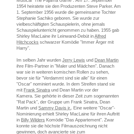
Musical "The Pajama Game". Am 17. September
1954 heiratete sie den Produzenten Steve Parker. Am
1. September 1956 wurde die gemeinsame Tochter
Stephanie Sachiko geboren. Sie wurde zur
vielbeschäftigten Schauspielerin, ohne jemals
Schauspielunterricht genommen zu haben. 1955 gab
Shirley MacLaine ihr Leinwand-Debüt in
Alfred
Hitchcocks
schwarzer Komödie "Immer Ärger mit
Harry".
Im selben Jahr wurden
Jerry Lewis
und
Dean Martin
ihre Film-Partner in "Maler und Mädchen". Danach
war sie in weiteren komischen Rollen zu sehen,
bevor sie für "Verdammt sind sie alle" für einen
"Oscar" nominiert wurde. In dem Streifen stand sie
mit
Frank Sinatra
und Dean Martin vor der
Kamera. Sie gehörte in dieser Zeit zum sogenannten
"Rat Pack", der Gruppe um Frank Sinatra, Dean
Martin und
Sammy Davis jr.
. Eine weitere "Oscar"-
Nominierung erhielt Shirley MacLaine für ihren Auftritt
in
Billy Wilders
Komödie "Das Appartement". Zwar
konnte sie die höchste Filmauszeichnung nicht
gewinnen, doch avancierte sie zum