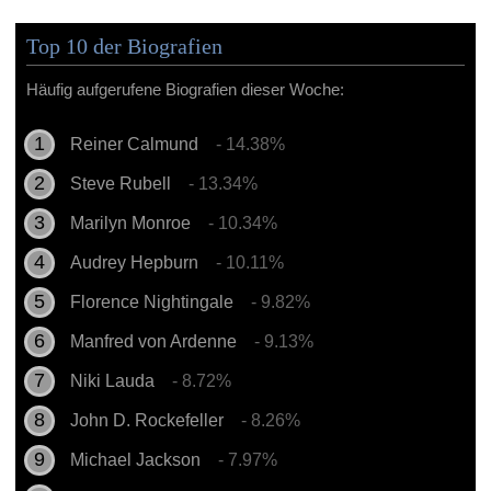
Top 10 der Biografien
Häufig aufgerufene Biografien dieser Woche:
Reiner Calmund
- 14.38%
Steve Rubell
- 13.34%
Marilyn Monroe
- 10.34%
Audrey Hepburn
- 10.11%
Florence Nightingale
- 9.82%
Manfred von Ardenne
- 9.13%
Niki Lauda
- 8.72%
John D. Rockefeller
- 8.26%
Michael Jackson
- 7.97%