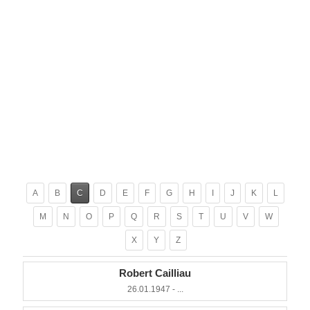
A
B
C
D
E
F
G
H
I
J
K
L
M
N
O
P
Q
R
S
T
U
V
W
X
Y
Z
Robert Cailliau
26.01.1947 - ...