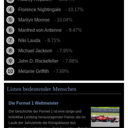
Florence Nightingale
- 10.17%
Marilyn Monroe
- 10.04%
Manfred von Ardenne
- 9.47%
Niki Lauda
- 8.71%
Michael Jackson
- 7.95%
John D. Rockefeller
- 7.88%
Melanie Griffith
- 7.69%
Listen bedeutender Menschen
Die Formel 1 Weltmeister
Die Geschichte der Formel 1 ist eine lange und
kollektive Leistung herausragender Fahrer, die im
Laufe der Jahrzehnte die Königsklasse des