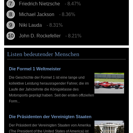
Friedrich Nietzsche
- 8.47%
Michael Jackson
- 8.36%
Niki Lauda
- 8.31%
John D. Rockefeller
- 8.21%
Listen bedeutender Menschen
Die Formel 1 Weltmeister
Die Geschichte der Formel 1 ist eine lange und
kollektive Leistung herausragender Fahrer, die im
Laufe der Jahrzehnte die Königsklasse des
Motorsports geprägt haben. Seit der ersten offiziellen
Form...
Die Präsidenten der Vereinigten Staaten
Der Präsident der Vereinigten Staaten von Amerika
(The President of the United States of America) ist