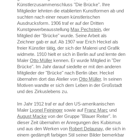
Künstlerzusammenschluss "Die Brücke". Ihre
Mitglieder lehnten die etablierten Kunstformen ab und
suchten nach einer neuen künstlerischen
Ausdrucksform. 1906 traf er auf der Dritten
Kunstgewerbeausstellung
Max Pechstein
, der
Mitglied der "Brücke" wurde. Seine Arbeit als
Zeichner gab er auf. Ab 1907 war Erich Heckel als
freier Künstler tätig, der sich der Malerei und Grafik
widmete. 1910 hielt er sich in Berlin auf und lernte den
Maler
Otto Müller
kennen. Er wurde Mitglied in "Der
Brücke". Im Jahr darauf siedelte er mit den anderen
Mitglieder der "Brücke" nach Berlin über. Heckel
übernahm dort das Atelier von
Otto Müller
. In seinen
Motiven wandte er sich dem Leben in der Großstadt
und des Zirkuslebens zu.
Im Jahr 1912 traf er auf den US-amerikanischen
Maler
Lyonel Feininger
sowie auf
Franz Marc
und
August Macke
von der Gruppe "Blauer Reiter". In
dieser Zeit übernahm er Anregungen des Kubismus
und aus den Werken von
Robert Delaunay
, die sich in
einem gedämpft farbigen Stil seiner Bilder bemerkbar