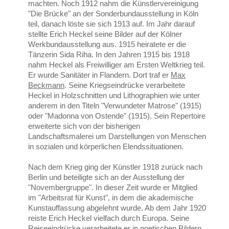
machten. Noch 1912 nahm die Künstlervereinigung
"Die Brücke" an der Sonderbundausstellung in Köln
teil, danach löste sie sich 1913 auf. Im Jahr darauf
stellte Erich Heckel seine Bilder auf der Kölner
Werkbundausstellung aus. 1915 heiratete er die
Tänzerin Sida Riha. In den Jahren 1915 bis 1918
nahm Heckel als Freiwilliger am Ersten Weltkrieg teil.
Er wurde Sanitäter in Flandern. Dort traf er
Max
Beckmann
. Seine Kriegseindrücke verarbeitete
Heckel in Holzschnitten und Lithographien wie unter
anderem in den Titeln "Verwundeter Matrose" (1915)
oder "Madonna von Ostende" (1915). Sein Repertoire
erweiterte sich von der bisherigen
Landschaftsmalerei um Darstellungen von Menschen
in sozialen und körperlichen Elendssituationen.
Nach dem Krieg ging der Künstler 1918 zurück nach
Berlin und beteiligte sich an der Ausstellung der
"Novembergruppe". In dieser Zeit wurde er Mitglied
im "Arbeitsrat für Kunst", in dem die akademische
Kunstauffassung abgelehnt wurde. Ab dem Jahr 1920
reiste Erich Heckel vielfach durch Europa. Seine
Reiseeindrücke verarbeitete er in poetischen Bildern