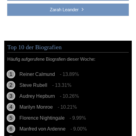
Zarah Leander
Top 10 der Biografien
Häufig aufgerufene Biografien dieser Woche:
Reiner Calmund
- 13.89%
Steve Rubell
- 13.31%
Audrey Hepburn
- 10.26%
Marilyn Monroe
- 10.21%
Florence Nightingale
- 9.99%
Manfred von Ardenne
- 9.00%