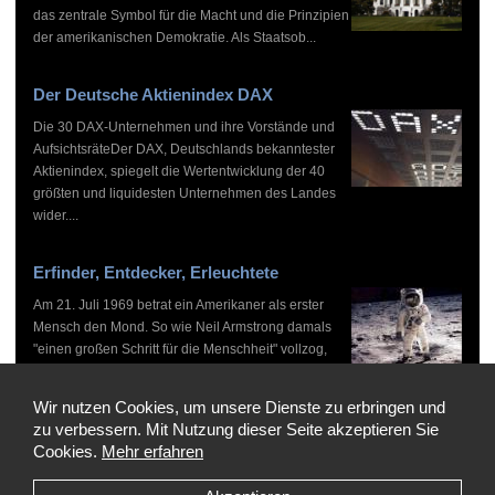
das zentrale Symbol für die Macht und die Prinzipien
der amerikanischen Demokratie. Als Staatsob...
Der Deutsche Aktienindex DAX
Die 30 DAX-Unternehmen und ihre Vorstände und
AufsichtsräteDer DAX, Deutschlands bekanntester
Aktienindex, spiegelt die Wertentwicklung der 40
größten und liquidesten Unternehmen des Landes
wider....
Erfinder, Entdecker, Erleuchtete
Am 21. Juli 1969 betrat ein Amerikaner als erster
Mensch den Mond. So wie Neil Armstrong damals
"einen großen Schritt für die Menschheit" vollzog,
haben zahlreiche Persönlichkeiten vor und nach
ihm...
Wir nutzen Cookies, um unsere Dienste zu erbringen und
zu verbessern. Mit Nutzung dieser Seite akzeptieren Sie
Cookies.
Mehr erfahren