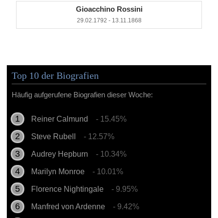
Gioacchino Rossini
29.02.1792 - 13.11.1868
Top 10 der Biografien
Häufig aufgerufene Biografien dieser Woche:
Reiner Calmund
- 15.45%
Steve Rubell
- 12.57%
Audrey Hepburn
- 10.34%
Marilyn Monroe
- 10.01%
Florence Nightingale
- 9.95%
Manfred von Ardenne
- 9.42%