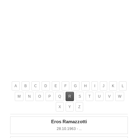
A
B
C
D
E
F
G
H
I
J
K
L
M
N
O
P
Q
R
S
T
U
V
W
X
Y
Z
Eros Ramazzotti
28.10.1963 - ...