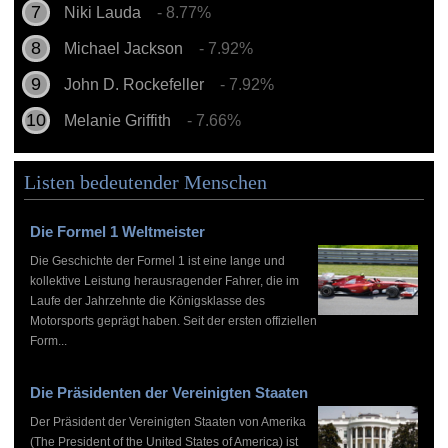
Niki Lauda
- 8.77%
Michael Jackson
- 7.92%
John D. Rockefeller
- 7.92%
Melanie Griffith
- 7.66%
Listen bedeutender Menschen
Die Formel 1 Weltmeister
Die Geschichte der Formel 1 ist eine lange und
kollektive Leistung herausragender Fahrer, die im
Laufe der Jahrzehnte die Königsklasse des
Motorsports geprägt haben. Seit der ersten offiziellen
Form...
Die Präsidenten der Vereinigten Staaten
Der Präsident der Vereinigten Staaten von Amerika
(The President of the United States of America) ist