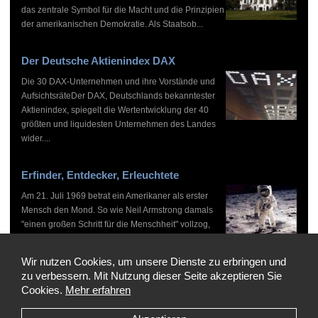
das zentrale Symbol für die Macht und die Prinzipien
der amerikanischen Demokratie. Als Staatsob...
Der Deutsche Aktienindex DAX
Die 30 DAX-Unternehmen und ihre Vorstände und
AufsichtsräteDer DAX, Deutschlands bekanntester
Aktienindex, spiegelt die Wertentwicklung der 40
größten und liquidesten Unternehmen des Landes
wider....
Erfinder, Entdecker, Erleuchtete
Am 21. Juli 1969 betrat ein Amerikaner als erster
Mensch den Mond. So wie Neil Armstrong damals
"einen großen Schritt für die Menschheit" vollzog,
haben zahlreiche Persönlichkeiten vor und nach
ihm...
Wir nutzen Cookies, um unsere Dienste zu erbringen und
zu verbessern. Mit Nutzung dieser Seite akzeptieren Sie
Cookies.
Mehr erfahren