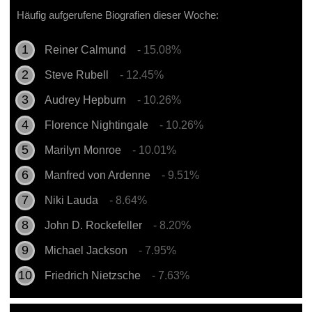
Häufig aufgerufene Biografien dieser Woche:
Reiner Calmund
- 15.08%
Steve Rubell
- 12.45%
Audrey Hepburn
- 10.26%
Florence Nightingale
- 10.26%
Marilyn Monroe
- 10.01%
Manfred von Ardenne
- 9.51%
Niki Lauda
- 8.64%
John D. Rockefeller
- 8.20%
Michael Jackson
- 7.95%
Friedrich Nietzsche
- 7.63%